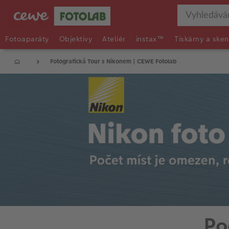
Fotoaparáty
Objektivy
Ateliér
instax™
Tiskárny a sken
Fotografická Tour s Nikonem | CEWE Fotolab
Po