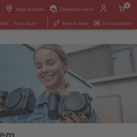
0
Najdi prodejnu
Zákaznický servis
odej
Foto bazar
Akce a slevy
Fotoprodukty
nem