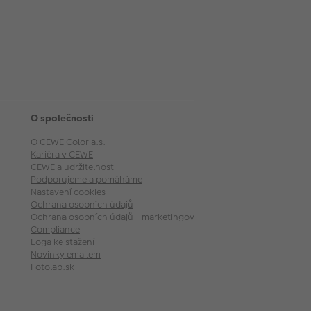
O společnosti
O CEWE Color a.s.
Kariéra v CEWE
CEWE a udržitelnost
Podporujeme a pomáháme
Nastavení cookies
Ochrana osobních údajů
Ochrana osobních údajů - marketingové akce
Compliance
Loga ke stažení
Novinky emailem
Fotolab.sk