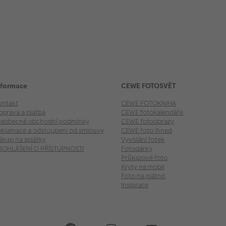
nformace
CEWE FOTOSVĚT
ontakt
CEWE FOTOKNIHA
oprava a platba
CEWE fotokalendáře
šeobecné obchodní podmínky
CEWE fotoobrazy
eklamace a odstoupení od smlouvy
CEWE foto ihned
ákup na splátky
Vyvolání fotek
ROHLÁŠENÍ O PŘÍSTUPNOSTI
Fotodárky
Průkazové foto
Kryty na mobil
Foto na plátno
Inspirace