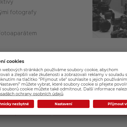
ktivy
ými fotografy
s fotoaparátem
Registrace
vaný termín a místo konání. Počet míst je om
nejdříve.
1. - Brno/Kobližná
13. 11. - Jihlava
14. 11. - Pardubice
15. 11. - P