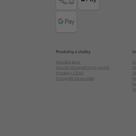
Produkty a služby
I
Aktuální akce
K
Slovník fotografických pojmů
D
Prodejny CEWE
V
Fotografické soutěže
R
N
P