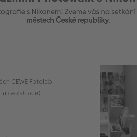
otografie s Nikonem! Zveme vás na setká
městech České republiky
.
nách CEWE Fotolab
ná registrace)