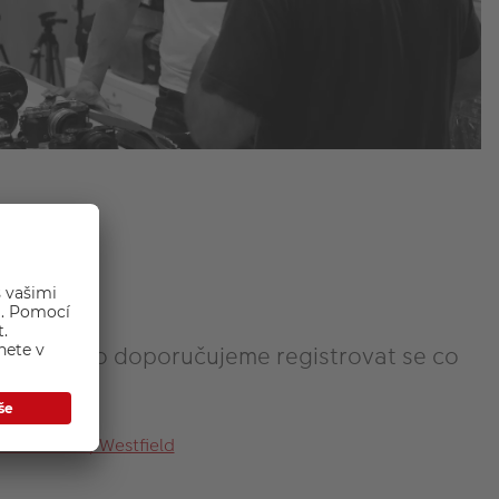
ezen, proto doporučujeme registrovat se co
raha Chodov/Westfield