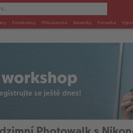
ery
Fotobrašny
Příslušenství
Rámečky
Fotoalba
Výpr
dzimní Photowalk s Niko