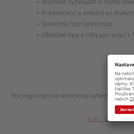
Možnost vyzkoušet si různé obje
Poradenství a setkání se zkušen
Společný foto workshop
Užitečné tipy a triky pro práci 
Pro registraci na workshop vyberte požado
11. 11. - Ostrava
12. 1