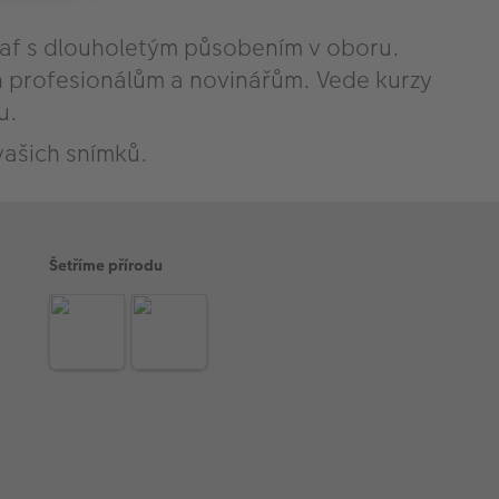
raf s dlouholetým působením v oboru.
n profesionálům a novinářům. Vede kurzy
u.
vašich snímků.
Šetříme přírodu