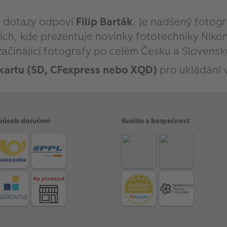
té dotazy odpoví
Filip Barták
. Je nadšený fotog
ích, kde prezentuje novinky fototechniky Niko
začínající fotografy po celém Česku a Slovensk
artu (SD, CFexpress nebo XQD)
pro ukládání 
působ doručení
Kvalita a bezpečnost