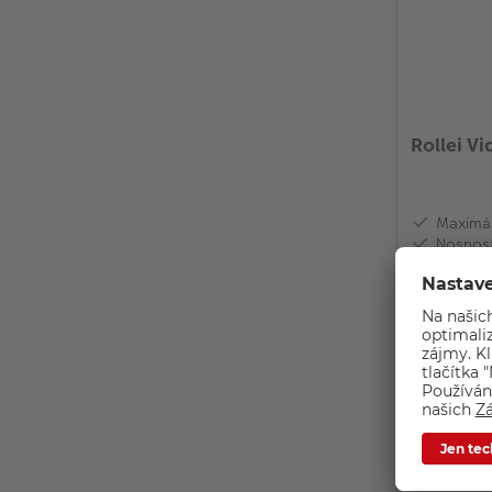
Rol
Maximál
Nosnost
Hmotno
Sklade
Méně než 