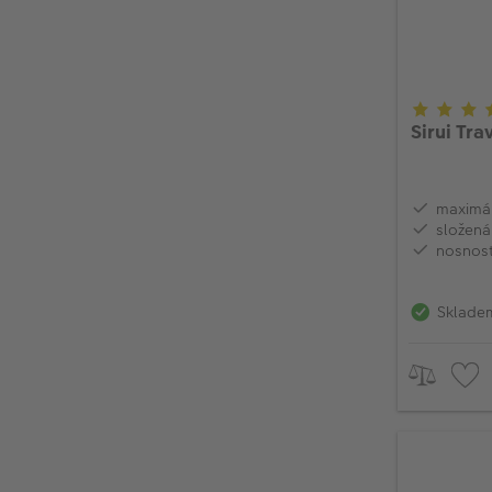
Sirui Tra
maximál
složená
nosnost
Sklade