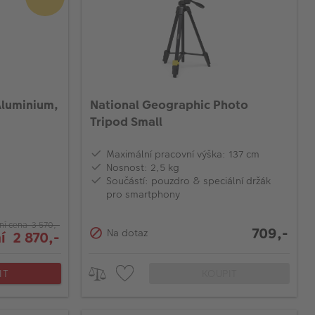
Aluminium,
National Geographic Photo
Tripod Small
Maximální pracovní výška: 137 cm
Nosnost: 2,5 kg
Součástí: pouzdro & speciální držák
pro smartphony
ní cena 3 570,-
709,-
Na dotaz
í 2 870,-
IT
KOUPIT