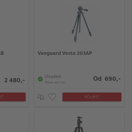
AB
Vanguard Vesta 203AP
Skladem
Od 690,-
2 480,-
Méně než 3 ks
IT
KOUPIT