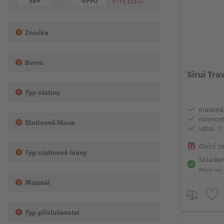
-
expand
the
menu.
Značka
Barva
Sirui Tra
Typ stativu
maximál
nosnost
Stativová hlava
váha: 1
Akční c
Typ stativové hlavy
Sklade
Méně než 
Materál
Typ příslušenství