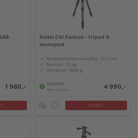
4AB
Rollei C6i Karbon - tripod &
monopod
Maximální pracovní výška: 171,5 cm
Nosnost: 12 kg
Hmotnost: 1630 g
Skladem
1 980,-
4 990,-
Méně než 3 ks
IT
KOUPIT