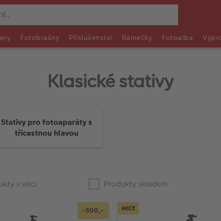
ery
Fotobrašny
Příslušenství
Rámečky
Fotoalba
Výpr
Klasické stativy
Stativy pro fotoaparáty s
třícestnou hlavou
kty v akci
Produkty skladem
AKCE
-500,-