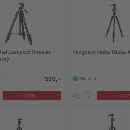
ollei Compact Traveler
Vanguard Vesta TB235 
erný
590,-
m
Skladem
KOUPIT
KOUP