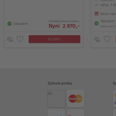
váha: 1 k
Akční ce
Skladem
Původní cena 3 570,-
Skladem
Nyní 2 870,-
Méně než 3 
KOUPIT
Způsob platby
Z