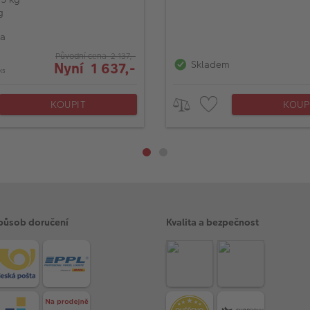
g
na
Původní cena 2 137,-
Skladem
Nyní 1 637,-
ks
KOUPIT
KOUP
působ doručení
Kvalita a bezpečnost