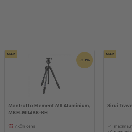
AKCE
AKCE
-20%
Manfrotto Element MII Aluminium,
Sirui Trav
MKELMII4BK-BH
Akční cena
maximáln
nosnost: