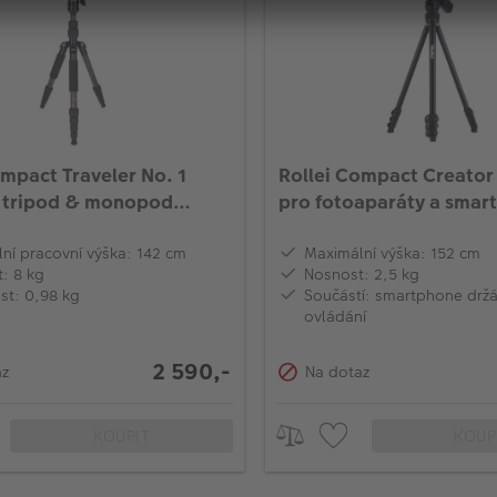
ompact Traveler No. 1
Rollei Compact Creator 
 tripod & monopod
pro fotoaparáty a smar
ovladačem)
ní pracovní výška: 142 cm
Maximální výška: 152 cm
: 8 kg
Nosnost: 2,5 kg
t: 0,98 kg
Součástí: smartphone drž
ovládání
2 590,-
az
Na dotaz
KOUPIT
KOUP