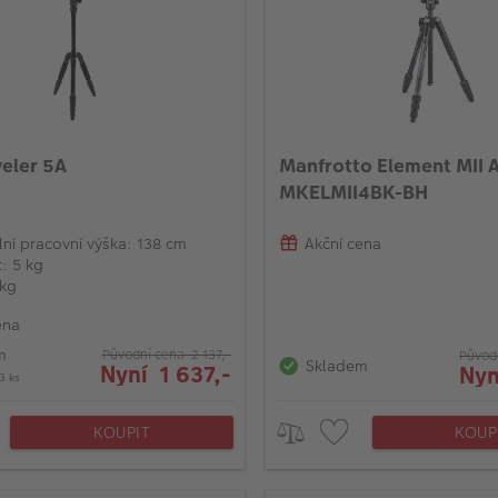
veler 5A
Manfrotto Element MII 
MKELMII4BK-BH
ní pracovní výška: 138 cm
Akční cena
: 5 kg
 kg
ena
m
Původní cena 2 137,-
Původ
Skladem
Nyní 1 637,-
Nyn
3 ks
KOUPIT
KOUP