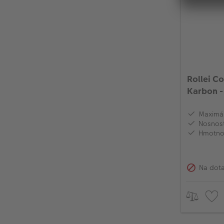
Rollei C
Karbon -
(22578)
Maximál
Nosnost
Hmotnos
Na dot