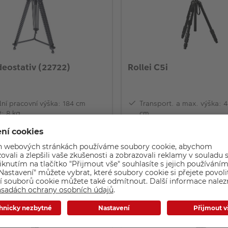
lei Videostativ (22722)
Rollei C5i
ní pracovní výška: 184 cm
Transport. a max. výška: 
: 8 kg
cm
st: 4100 g
Nosnost: 8 kg
Funkce: stativ & monopod
m
4 590,-
Na dotaz
3 ks
KOUPIT
KOUP