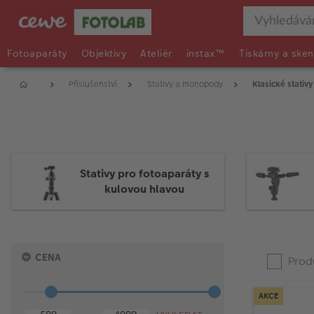
Fotoaparáty
Objektivy
Ateliér
instax™
Tiskárny a sken
Příslušenství
Stativy a monopody
Klasické stativy
Stativy pro fotoaparáty s
kulovou hlavou
Spodní
Horní
Press
Product
CENA
hranice
hranice
Produ
enter
List
to
collapse
AKCE
or