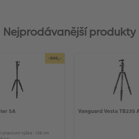
Nejprodávanější produkty
-500,-
eler 5A
Vanguard Vesta TB235 
í pracovní výška: 138 cm
 5 kg