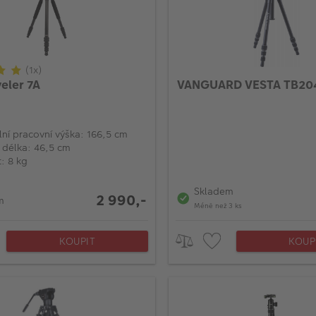
(1x)
veler 7A
VANGUARD VESTA TB20
ní pracovní výška: 166,5 cm
 délka: 46,5 cm
: 8 kg
Skladem
2 990,-
m
Méně než 3 ks
KOUPIT
KOUP