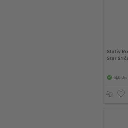
Stativ R
Star S1 č
Sklade