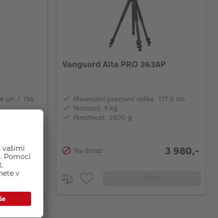
Vanguard Alta PRO 263AP
44 cm / 156
Maximální pracovní výška: 177,5 cm
Nosnost: 5 kg
Hmotnost: 2600 g
1 890,-
3 980,-
Na dotaz
IT
KOUPIT