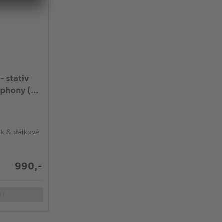
- stativ
tphony (s
ák & dálkové
990,-
IT