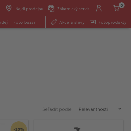
0
Najdi prodejnu
Zákaznický servis
odej
Foto bazar
Akce a slevy
Fotoprodukty
Seřadit podle
-20%