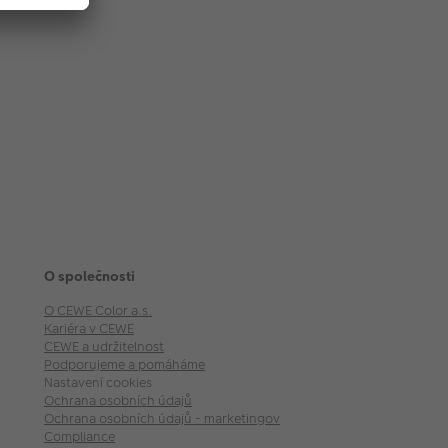
O společnosti
O CEWE Color a.s.
Kariéra v CEWE
CEWE a udržitelnost
Podporujeme a pomáháme
Nastavení cookies
Ochrana osobních údajů
Ochrana osobních údajů - marketingové akce
Compliance