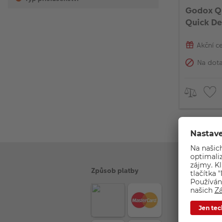
Godox QR
Quick De
Akční c
Na dot
Způsob platby
Z