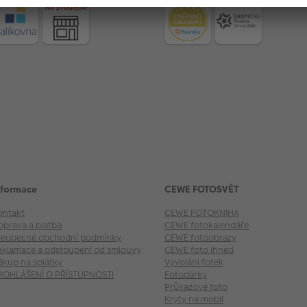
nformace
CEWE FOTOSVĚT
ontakt
CEWE FOTOKNIHA
oprava a platba
CEWE fotokalendáře
šeobecné obchodní podmínky
CEWE fotoobrazy
eklamace a odstoupení od smlouvy
CEWE foto ihned
ákup na splátky
Vyvolání fotek
ROHLÁŠENÍ O PŘÍSTUPNOSTI
Fotodárky
Průkazové foto
Kryty na mobil