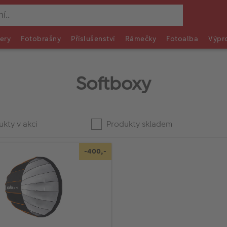
ery
Fotobrašny
Příslušenství
Rámečky
Fotoalba
Výpr
Softboxy
kty v akci
Produkty skladem
-400,-