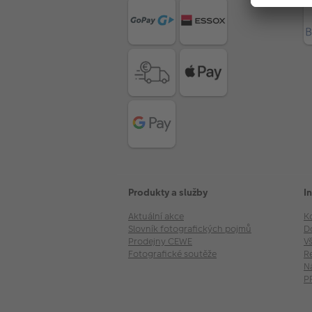
Produkty a služby
I
Aktuální akce
K
Slovník fotografických pojmů
D
Prodejny CEWE
V
Fotografické soutěže
R
N
P