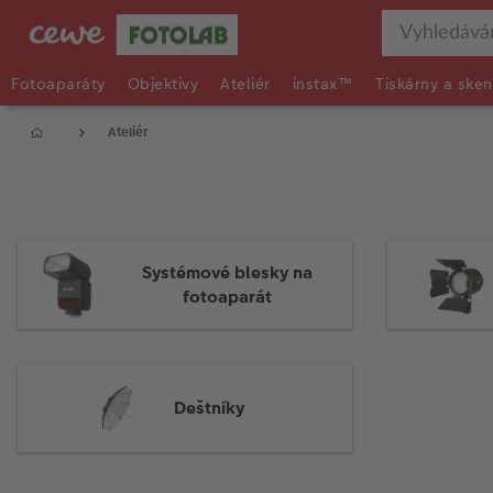
Fotoaparáty
Objektivy
Ateliér
instax™
Tiskárny a sken
Ateliér
Systémové blesky na
fotoaparát
Deštníky