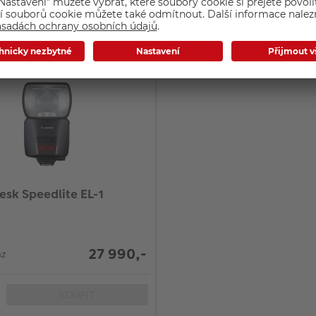
KOUPIT
KOUP
Canon blesk Speedlite EL-1
27 990,-
az
KOUPIT