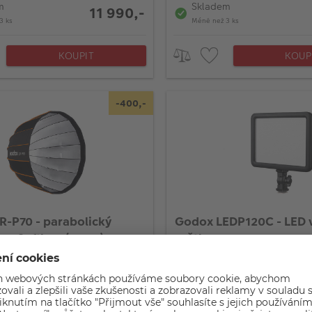
m
Skladem
11 990,-
3 ks
Méně než 3 ks
KOUPIT
KOUP
-400,-
-P70 - parabolický
Godox LEDP120C - LED 
ep Softbox (70cm)
světlo
ena
Původní cena 3 560,-
az
Na dotaz
Nyní 3 160,-