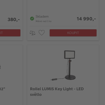
Skladem
14 990,-
380,-
Méně než 3 ks
IT
KOUPIT
12"
Rollei LUMIS Key Light - LED
světlo