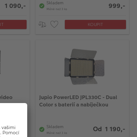
Skladem
1 090,-
999,-
Méně než 3 ks
IT
KOUPIT
video
Jupio PowerLED JPL330C - Dual
Color s baterií a nabíječkou
Skladem
Od 1 190,-
1 380,-
Méně než 3 ks