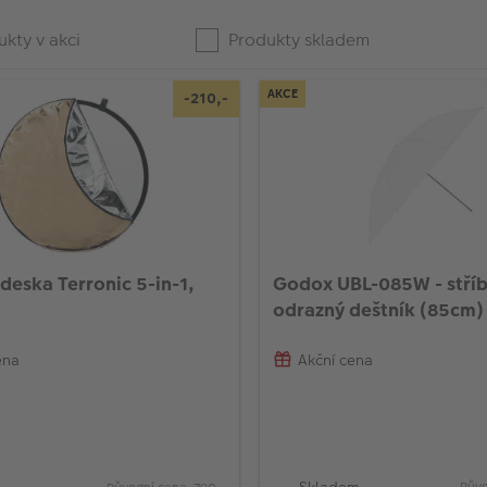
kty v akci
Produkty skladem
AKCE
-210,-
deska Terronic 5-in-1,
Godox UBL-085W - stří
odrazný deštník (85cm)
ena
Akční cena
Skladem
Půvo