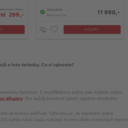
Skladem
dní cena 599,-
11 990,-
ní 299,-
Méně než 3 ks
IT
KOUPIT
ojů a foto techniky. Co si vyberete?
arevnou teplotou. S modifikátory světla pak můžete světlo
bo
difuzéry
. Pro každý kreativní záměr najdete vhodného
eré se mohou zahřívat. Výhodou je, že nasvícení scény
LED světla navíc často nabízejí širokou škálu barevných teplot