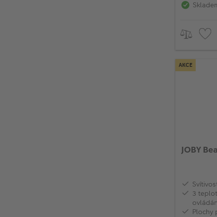
Sklade
AKCE
JOBY Be
Svítivo
3 teplo
ovládán
Plochy 