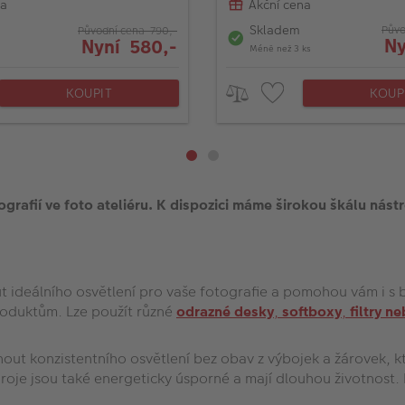
na
Akční cena
Skladem
Půvo
Původní cena 790,-
Ny
Nyní 580,-
Méně než 3 ks
KOUPIT
KOUP
grafií ve foto ateliéru. K dispozici máme širokou škálu nástr
ideálního osvětlení pro vaše fotografie a pomohou vám i s b
roduktům. Lze použít různé
odrazné desky
,
softboxy
,
filtry
ne
ut konzistentního osvětlení bez obav z výbojek a žárovek, kt
roje jsou také energeticky úsporné a mají dlouhou životnost. 