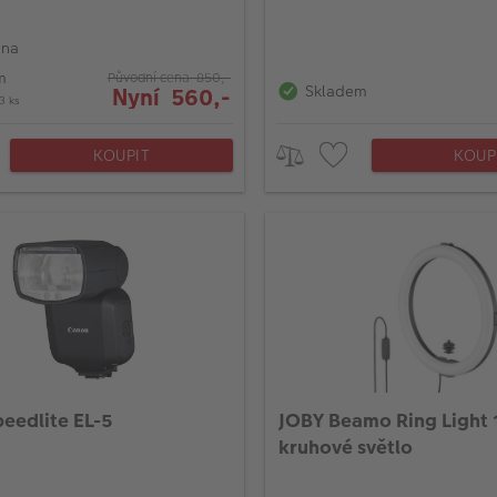
ena
m
Původní cena 850,-
Skladem
Nyní 560,-
3 ks
KOUPIT
KOUP
eedlite EL-5
JOBY Beamo Ring Light 
kruhové světlo