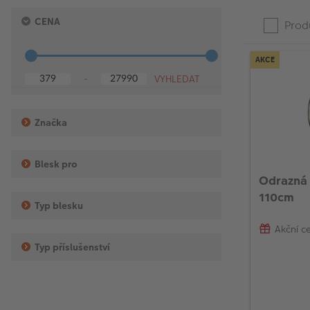
Spodní
Horní
Press
Product
CENA
hranice
hranice
Produ
enter
List
to
collapse
AKCE
or
-
expand
the
menu.
Značka
Blesk pro
Odrazná 
110cm
Typ blesku
Akční c
Typ příslušenství