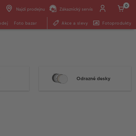
0
Najdi prodejnu
Zákaznický servis
odej
Foto bazar
Akce a slevy
Fotoprodukty
Odrazné desky