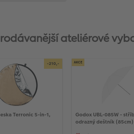
rodávanější ateliérové vyb
AKCE
-210,-
eska Terronic 5-in-1,
Godox UBL-085W - stří
odrazný deštník (85cm)