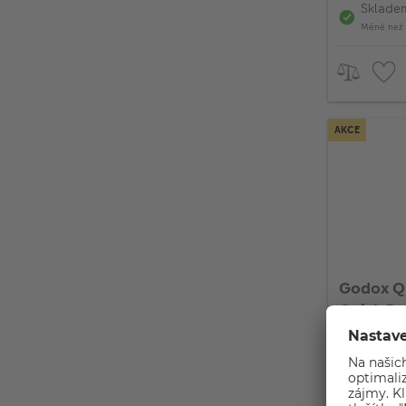
Sklade
Méně než 
AKCE
Godox QR
Quick De
Akční c
Na dot