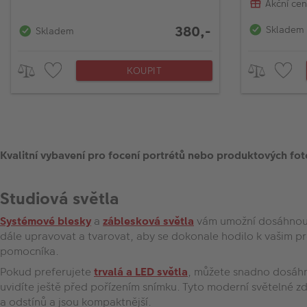
Akční ce
380,-
Skladem
Skladem
KOUPIT
Kvalitní vybavení pro focení portrétů nebo produktových foto
Studiová světla
Systémové blesky
a
záblesková světla
vám umožní dosáhnout 
dále upravovat a tvarovat, aby se dokonale hodilo k vašim p
pomocníka.
Pokud preferujete
trvalá a LED světla
, můžete snadno dosáhno
uvidíte ještě před pořízením snímku. Tyto moderní světelné zd
a odstínů a jsou kompaktnější.