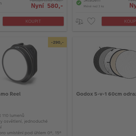
Původní cena 790,-
m
Ny
Nyní 580,-
Méně než 3 ks
KOUPIT
KOUP
-290,-
amo Reel
Godox 5-v-1 60cm odra
st 110 lumenů
ty osvětlení, jednoduché
í
pro umístění pod úhlem 0°, 15°