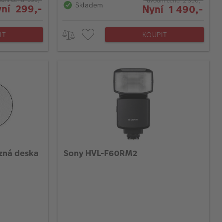
Původní cena 2 390,-
Skladem
ní 299,-
Nyní 1 490,-
IT
KOUPIT
zná deska
Sony HVL-F60RM2