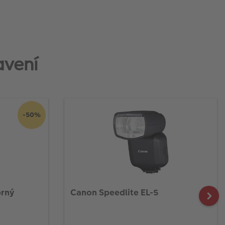
avení
-50%
brný
Canon Speedlite EL-5