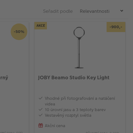
Seřadit podle
AKCE
-900,-
-50%
brný
JOBY Beamo Studio Key Light
Vhodné při fotografování a natáčení
videa
10 úrovní jasu a 3 teploty barev
Vestavěný rozptyl světla
Akční cena
dní cena 599,-