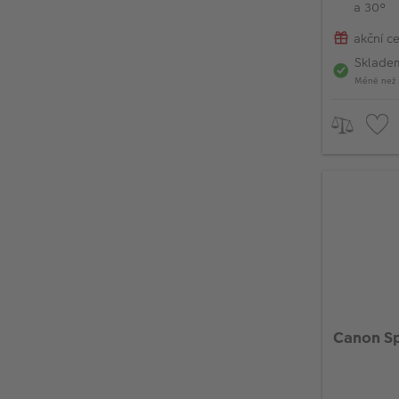
a 30°
akční c
Sklade
Méně než 
Canon Sp