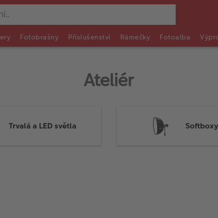
ery
Fotobrašny
Příslušenství
Rámečky
Fotoalba
Výpr
Ateliér
Trvalá a LED světla
Softboxy