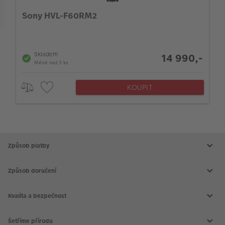
VÝPRODEJ
Typ příslušenství
Sony HVL-F60RM2
FOTO BAZAR
Akce a slevy
Skladem
14 990,-
Méně než 3 ks
Fotoprodukty
KOUPIT
Způsob platby
Způsob doručení
Kvalita a bezpečnost
Šetříme přírodu