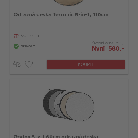
VÝPRODEJ
Odrazná deska Terronic 5-in-1, 110cm
FOTO BAZAR
Akce a slevy
Akční cena
Fotoprodukty
Původní cena 790,-
Skladem
Nyní 580,-
KOUPIT
Godox 5-v-1 60cm odrazná deska