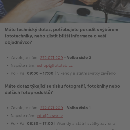
VÝPRODEJ
FOTO BAZAR
Akce a slevy
Máte technický dotaz, potřebujete poradit s výběrem
fototechniky, nebo zjistit bližší informace o vaší
Fotoprodukty
objednávce?
Zavolejte nám:
272 071 200
-
Volba číslo 2
Napište nám:
eshop@fotolab.cz
Po - Pá:
09:00 – 17:00
| Víkendy a státní svátky zavřeno
Máte dotaz týkající se tisku fotografií, fotoknihy nebo
dalších fotoproduktů?
Zavolejte nám:
272 071 200
-
Volba číslo 1
Napište nám:
info@cewe.cz
Po - Pá:
08:30 – 17:00
| Víkendy a státní svátky zavřeno