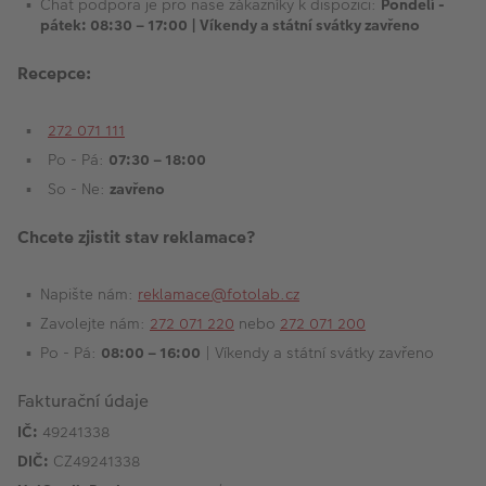
Chat podpora je pro naše zákazníky k dispozici:
Pondělí -
pátek: 08:30 – 17:00 | Víkendy a státní svátky zavřeno
Recepce:
272 071 111
Po - Pá:
07:30 – 18:00
So - Ne:
zavřeno
Chcete zjistit stav reklamace?
Napište nám:
reklamace@fotolab.cz
Zavolejte nám:
272 071 220
nebo
272 071 200
Po - Pá:
08:00 – 16:00
| Víkendy a státní svátky zavřeno
Fakturační údaje
IČ:
49241338
DIČ:
CZ49241338