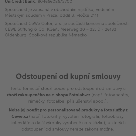
UniCredit Bank
: 804666086/2700
Společnost je zapsaná v obchodním rejstříku, vedeném
Městským soudem v Praze, oddíl B, vložka 2111.
Společnost CeWe Color, a.s. je součástí koncernu společnosti
CEWE Stiftung & Co. KGaA, Meerweg 30 – 32, D - 26133
Oldenburg, Spolková republika Německo
Odstoupení od kupní smlouvy
Tento formulář slouží pouze pro odstoupení od smlouvy u
zboží zakoupeného na e-shopu Fotolab.cz
(např. fotoaparáty,
rámečky, fotoalba, příslušenství apod.).
Nelze jej použít pro personalizované produkty a fotoslužby z
Cewe.cz
(např. fotoknihy, vyvolání fotografií, fotoobrazy,
kalendáře a další výrobky vyrobené na zakázku), u kterých
odstoupení od smlouvy není ze zákona možné.