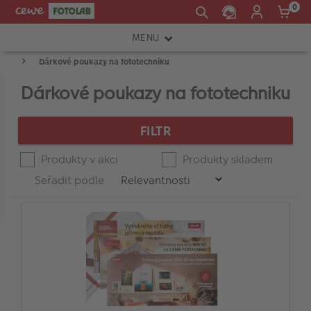
0
MENU
Dárkové poukazy na fototechniku
FOTOAPARÁTY
Press
Spodní
Horní
enter
Product
Dárkové poukazy na fototechniku
CENA
OBJEKTIVY
hranice
hranice
to
List
collapse
ATELIÉR
or
FILTR
expand
INSTAX™
-
the
Produkty v akci
Produkty skladem
menu.
TISKÁRNY A SKENERY
Seřadit podle
Značka
FOTOBRAŠNY
PŘÍSLUŠENSTVÍ
RÁMEČKY
FOTOALBA