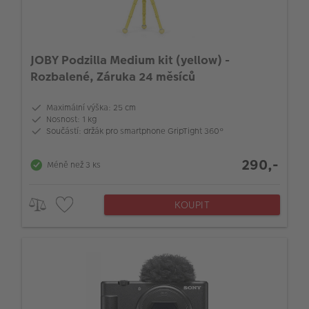
JOBY Podzilla Medium kit (yellow) -
Rozbalené, Záruka 24 měsíců
Maximální výška: 25 cm
Nosnost: 1 kg
Součástí: držák pro smartphone GripTight 360°
290,-
Méně než 3 ks
KOUPIT