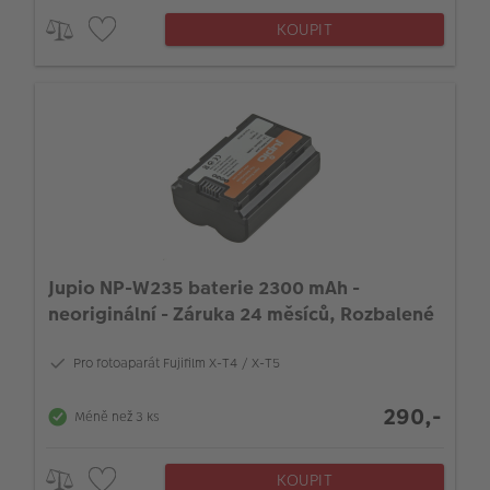
KOUPIT
Jupio NP-W235 baterie 2300 mAh -
neoriginální - Záruka 24 měsíců, Rozbalené
Pro fotoaparát Fujifilm X-T4 / X-T5
290,-
Méně než 3 ks
KOUPIT