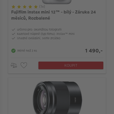
VÝPRODEJ
(1x)
Fujifilm instax mini 12™ - bílý - Záruka 24
FOTO BAZAR
Velikost snímače
měsíců, Rozbalené
Akce a slevy
Full-frame snímač
určeno pro: okamžitou fotografii
Fotoprodukty
kazetové náplně (typ filmu): instax™ mini
snadné ovládání, selfie zrcátko
Zoom nebo pevná optika
1 490,-
Méně než 3 ks
Typ ostření
KOUPIT
Bajonet objektivu
Kompatibilní s full-frame aparáty
Bajonet objektivu