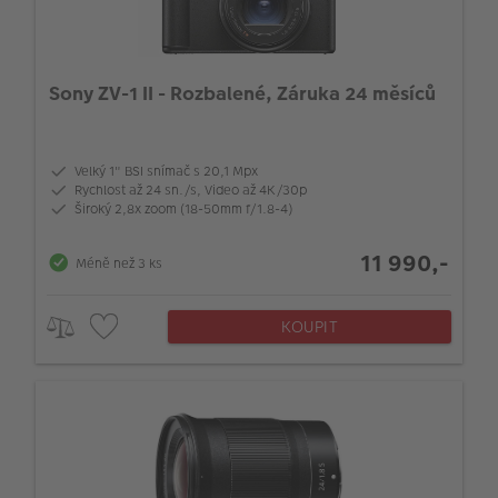
Sony ZV-1 II - Rozbalené, Záruka 24 měsíců
Velký 1" BSI snímač s 20,1 Mpx
Rychlost až 24 sn./s, Video až 4K/30p
Široký 2,8x zoom (18-50mm f/1.8-4)
11 990,-
Méně než 3 ks
KOUPIT