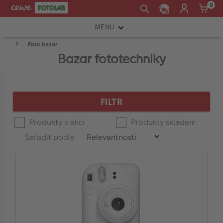
0
MENU
Foto bazar
FOTOAPARÁTY
Bazar fototechniky
OBJEKTIVY
Press
Spodní
Horní
enter
Product
ATELIÉR
CENA
hranice
hranice
to
List
FILTR
collapse
INSTAX™
or
expand
Produkty v akci
Produkty skladem
TISKÁRNY A SKENERY
-
the
Seřadit podle
menu.
FOTOBRAŠNY
Typ fotoaparátu
PŘÍSLUŠENSTVÍ
RÁMEČKY
Typ objektivu
FOTOALBA
Značka