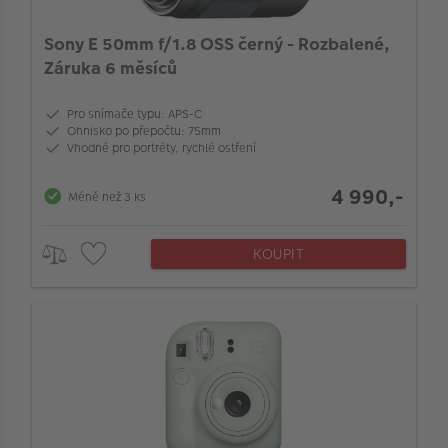
Stabilizace obrazu v objektivu
Sony E 50mm f/1.8 OSS černý - Rozbalené,
Záruka 6 měsíců
Barva
Pro snímače typu: APS-C
Ohnisko po přepočtu: 75mm
Stabilizace obrazu v těle
Vhodné pro portréty, rychlé ostření
4 990,-
Méně než 3 ks
Maximální clona (f/)
KOUPIT
Hledáček
Nekomprimovaný formát (RAW)
Vstup pro mikrofon