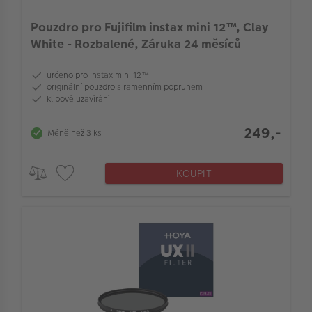
Stativová hlava
Pouzdro pro Fujifilm instax mini 12™, Clay
White - Rozbalené, Záruka 24 měsíců
Typ stativové hlavy
určeno pro instax mini 12™
originální pouzdro s ramenním popruhem
klipové uzavírání
Materál
249,-
Méně než 3 ks
Typ příslušenství
KOUPIT
Typ setu
Ochrana před povětrnostními vlivy
Typ instax tiskárny