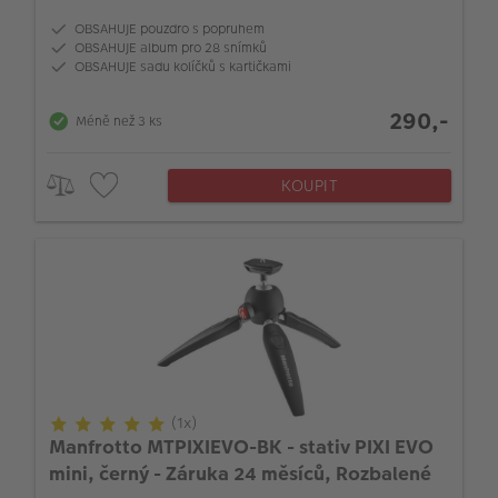
OBSAHUJE pouzdro s popruhem
OBSAHUJE album pro 28 snímků
OBSAHUJE sadu kolíčků s kartičkami
290,-
Méně než 3 ks
KOUPIT
(1x)
Manfrotto MTPIXIEVO-BK - stativ PIXI EVO
mini, černý - Záruka 24 měsíců, Rozbalené