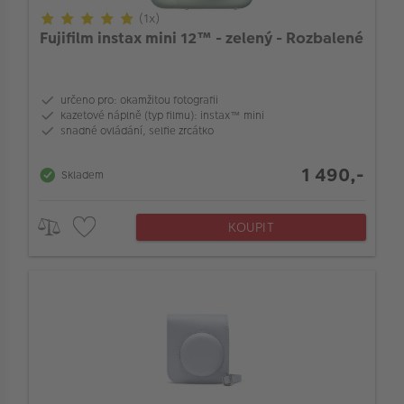
Dotyková obrazovka
(1x)
Fujifilm instax mini 12™ - zelený - Rozbalené
Typ zboží (analog a instax)
určeno pro: okamžitou fotografii
Typ instax fotoaparátu
kazetové náplně (typ filmu): instax™ mini
snadné ovládání, selfie zrcátko
Typ paměti
1 490,-
Skladem
Druh filtru
KOUPIT
Typ paměti
Vlastnosti objektivu
Typ stativu