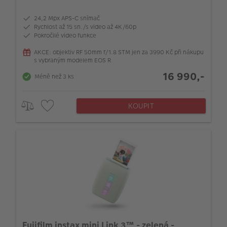
24,2 Mpx APS-C snímač
Rychlost až 15 sn./s video až 4K/60p
Pokročilé video funkce
AKCE: objektiv RF 50mm f/1.8 STM jen za 3990 Kč při nákupu
s vybraným modelem EOS R
16 990,-
Méně než 3 ks
KOUPIT
Fujifilm instax mini Link 3™ - zelená -