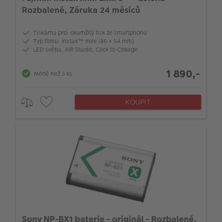
Rozbalené, Záruka 24 měsíců
Tiskárna pro: okamžitý tisk ze smartphonu
Typ filmu: instax™ mini (86 × 54 mm)
LED světla, AiR Studio, Click to Collage
1 890,-
Méně než 3 ks
KOUPIT
Sony NP-BX1 baterie - originál - Rozbalené,