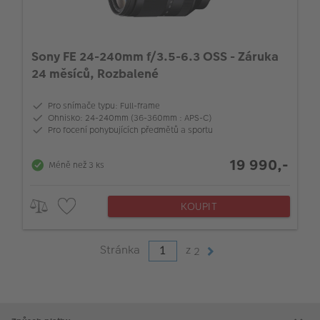
Sony FE 24-240mm f/3.5-6.3 OSS - Záruka
24 měsíců, Rozbalené
Pro snímače typu: Full-frame
Ohnisko: 24-240mm (36-360mm : APS-C)
Pro focení pohybujících předmětů a sportu
19 990,-
Méně než 3 ks
KOUPIT
Stránka
z
2