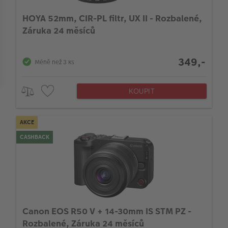
Konstrukce LCD displeje
HOYA 52mm, CIR-PL filtr, UX II - Rozbalené,
Záruka 24 měsíců
064_LensMaxMinAperture_LEN
349,-
Méně než 3 ks
Průměr filtru (mm)
KOUPIT
AKCE
CASHBACK
Canon EOS R50 V + 14-30mm IS STM PZ -
Rozbalené, Záruka 24 měsíců