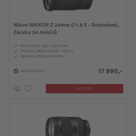
Nikon NIKKOR Z 24mm f/1.8 S - Rozbalené,
Záruka 24 měsíců
Pro snímače typu: Full-frame
Ohnisko: 24mm (36mm : APS-C)
Špičková obrazová kvalita
17 990,-
Méně než 3 ks
KOUPIT