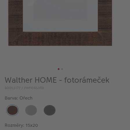
VÝPRODEJ
FOTO BAZAR
Akce a slevy
Fotoprodukty
Walther HOME - fotorámeček
80053177 / PIM1045369
Barva: Ořech
Rozměry: 15x20