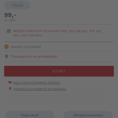
15x20
99,-
vč. DPH
MNOŽSTEVNÍ SLEVY na veškeré rámy: 10% (od 2ks), 15% (od
5ks), 20% (od 10ks)
Skladem na prodejně
Dostupnost na prodejnách
KOUPIT
Nad 2 000 Kč DOPRAVA ZDARMA
Vyzvednutí na prodejně bez poplatku
Popis zboží
Základní parametry