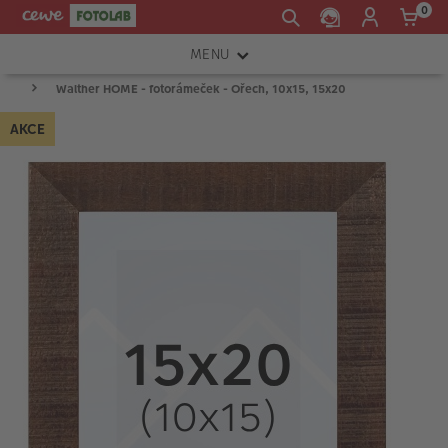
0
MENU
Walther HOME - fotorámeček - Ořech, 10x15, 15x20
FOTOAPARÁTY
AKCE
OBJEKTIVY
ATELIÉR
INSTAX™
TISKÁRNY A SKENERY
FOTOBRAŠNY
PŘÍSLUŠENSTVÍ
RÁMEČKY
FOTOALBA