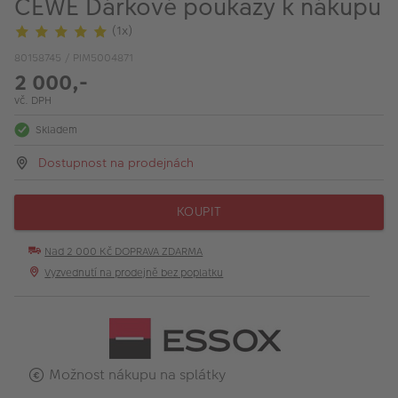
CEWE Dárkové poukazy k nákupu
VÝPRODEJ
(1x)
FOTO BAZAR
80158745 / PIM5004871
2 000,-
Akce a slevy
vč. DPH
Fotoprodukty
Skladem
Dostupnost na prodejnách
KOUPIT
Nad 2 000 Kč DOPRAVA ZDARMA
Vyzvednutí na prodejně bez poplatku
Možnost nákupu na splátky