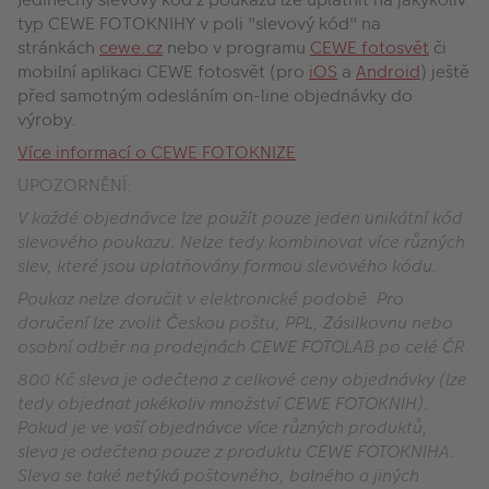
typ CEWE FOTOKNIHY v poli "slevový kód" na
stránkách
cewe.cz
nebo v programu
CEWE fotosvět
či
mobilní aplikaci CEWE fotosvět (pro
iOS
a
Android
) ještě
před samotným odesláním on-line objednávky do
výroby.
Více informací o CEWE FOTOKNIZE
UPOZORNĚNÍ:
V každé objednávce lze použít pouze jeden unikátní kód
slevového poukazu. Nelze tedy kombinovat více různých
slev, které jsou uplatňovány formou slevového kódu.
Poukaz nelze doručit v elektronické podobě. Pro
doručení lze zvolit Českou poštu, PPL, Zásilkovnu nebo
osobní odběr na prodejnách CEWE FOTOLAB po celé ČR.
800 Kč sleva je odečtena z celkové ceny objednávky (lze
tedy objednat jakékoliv množství CEWE FOTOKNIH).
Pokud je ve vaší objednávce více různých produktů,
sleva je odečtena pouze z produktu CEWE FOTOKNIHA.
Sleva se také netýká poštovného, balného a jiných