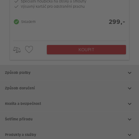
Speciální houbička na otisky a šmouhy
Výsuvný kartáč pro odstranění prachu
299,-
Skladem
KOUPIT
Způsob platby
Způsob doručení
Kvalita a bezpečnost
Šetříme přírodu
Produkty a služby