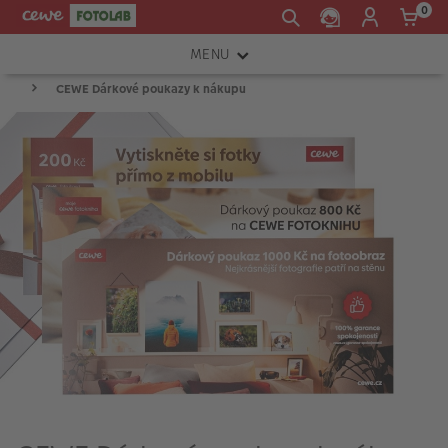
0
MENU
CEWE Dárkové poukazy k nákupu
FOTOAPARÁTY
OBJEKTIVY
ATELIÉR
INSTAX™
TISKÁRNY A SKENERY
FOTOBRAŠNY
PŘÍSLUŠENSTVÍ
RÁMEČKY
FOTOALBA