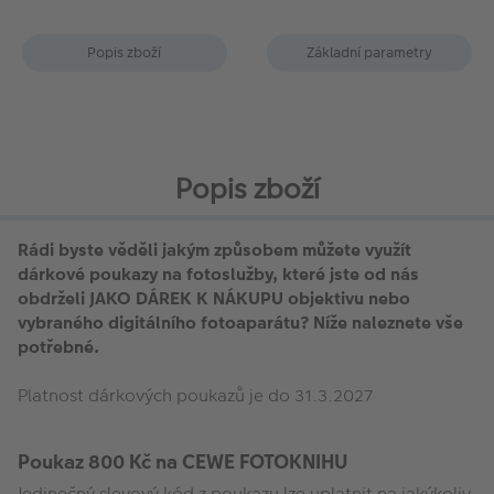
Popis zboží
Základní parametry
Popis zboží
Rádi byste věděli jakým způsobem můžete využít
dárkové poukazy na fotoslužby, které jste od nás
obdrželi JAKO DÁREK K NÁKUPU objektivu nebo
vybraného digitálního fotoaparátu? Níže naleznete vše
potřebné.
Platnost dárkových poukazů je do 31.3.2027
Poukaz 800 Kč na CEWE FOTOKNIHU
Jedinečný slevový kód z poukazu lze uplatnit na jakýkoliv