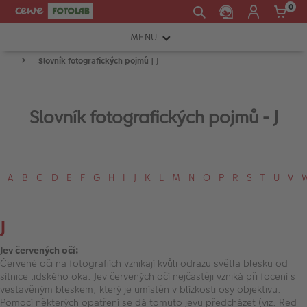
0
MENU
Slovník fotografických pojmů | J
FOTOAPARÁTY
OBJEKTIVY
Slovník fotografických pojmů - J
ATELIÉR
INSTAX™
TISKÁRNY A SKENERY
A
B
C
D
E
F
G
H
I
J
K
L
M
N
O
P
R
S
T
U
V
FOTOBRAŠNY
J
PŘÍSLUŠENSTVÍ
Jev červených očí:
RÁMEČKY
Červené oči na fotografiích vznikají kvůli odrazu světla blesku od
sítnice lidského oka. Jev červených očí nejčastěji vzniká při focení s
FOTOALBA
vestavěným bleskem, který je umístěn v blízkosti osy objektivu.
Pomocí některých opatření se dá tomuto jevu předcházet (viz. Red