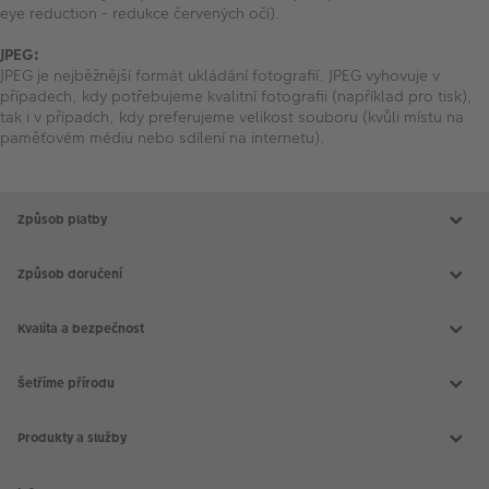
VÝPRODEJ
eye reduction - redukce červených očí).
FOTO BAZAR
JPEG:
JPEG je nejběžnější formát ukládání fotografií. JPEG vyhovuje v
případech, kdy potřebujeme kvalitní fotografii (například pro tisk),
Akce a slevy
tak i v případch, kdy preferujeme velikost souboru (kvůli místu na
paměťovém médiu nebo sdílení na internetu).
Fotoprodukty
Způsob platby
Způsob doručení
Kvalita a bezpečnost
Šetříme přírodu
Produkty a služby
Aktuální akce
Slovník fotografických pojmů