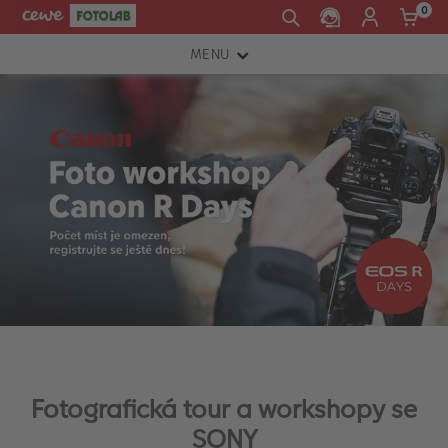
0
MENU
FOTOAPARÁTY
OBJEKTIVY
ATELIÉR
INSTAX™
TISKÁRNY A SKENERY
FOTOBRAŠNY
PŘÍSLUŠENSTVÍ
RÁMEČKY
Fotografická tour a workshopy se
FOTOALBA
SONY