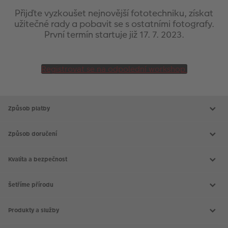
VÝPRODEJ
Přijďte vyzkoušet nejnovější fototechniku, získat
užitečné rady a pobavit se s ostatními fotografy.
FOTO BAZAR
První termín startuje již 17. 7. 2023.
Akce a slevy
Fotoprodukty
Registrovat se na odpolední workshop
Způsob platby
Způsob doručení
Kvalita a bezpečnost
Šetříme přírodu
Produkty a služby
Aktuální akce