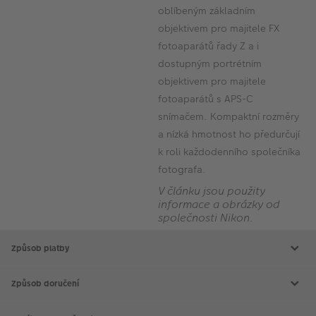
oblíbeným základním
objektivem pro majitele FX
fotoaparátů řady Z a i
dostupným portrétním
objektivem pro majitele
fotoaparátů s APS-C
snímačem. Kompaktní rozměry
a nízká hmotnost ho předurčují
k roli každodenního společníka
fotografa.
V článku jsou použity
informace a obrázky od
společnosti Nikon.
Způsob platby
Způsob doručení