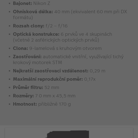
Bajonet:
Nikon Z
Ohnisková délka:
40 mm (ekvivalent 60 mm při DX
formátu)
Rozsah clony:
f/2 – f/16
Optická konstrukce:
6 prvků ve 4 skupinách
(včetně 2 asférických optických prvků)
Clona:
9-lamelová s kruhovým otvorem
Zaostřování:
automatické vnitřní, využívající tichý
krokový motorek STM
Nejkratší zaostřovací vzdálenost:
0,29 m
Maximální reprodukční poměr:
0,17x
Průměr filtru:
52 mm
Rozměry:
7 0 mm x 45,5 mm
Hmotnost:
přibližně 170 g