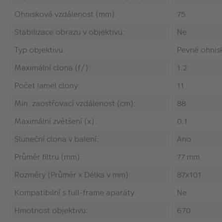
Ohnisková vzdálenost (mm):
75
Stabilizace obrazu v objektivu:
Ne
Typ objektivu:
Pevné ohnis
Maximální clona (f/):
1.2
Počet lamel clony:
11
Min. zaostřovací vzdálenost (cm):
88
Maximální zvětšení (x):
0.1
Sluneční clona v balení:
Ano
Průměr filtru (mm):
77 mm
Rozměry (Průměr x Délka v mm):
87x101
Kompatibilní s full-frame aparáty:
Ne
Hmotnost objektivu:
670