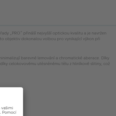
z řady „PRO“ přináší nejvyšší optickou kvalitu a je navržen
to objektiv dokonalou volbou pro vynikající výkon při
é minimalizují barevné lemování a chromatické aberace. Díky
 díky celokovovému utěsněnému tělu z hliníkové slitiny, což