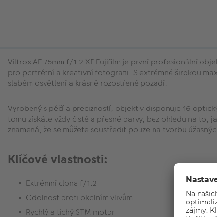
Viltrox AF 75mm f/1.2 XF Fujifilm je první profesionální obje
pro portrétní a kreativní fotografii. S extrémně širokou m
slabém osvětlení a krásně rozostřené pozadí.
Vyrobený s péčí a precizností, objektiv disponuje 16 optick
tomu získáte vždy čisté a přesné barvy, bez ohledu na to, j
znamená, že se můžete soustředit pouze na tvorbu úžasných 
Klíčové vlastnosti:
Extrémní clona f/1.2
Odolnost proti okolním vlivům
Rychlý a tichý STM motor