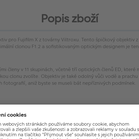
Popis zboží
ktiv pro Fujifilm X z továrny Viltroxu. Tento špičkový objektiv 
aximální clonou F1.2 a sofistikovaným optickým designem je ten
ými členy v 11 skupinách, včetně tří optických členů ED, kter
akou clonu zvolíte. Objektiv je také odolný vůči vodě a prachu
fotografií, aniž byste se museli bát nepříznivých podmínek.