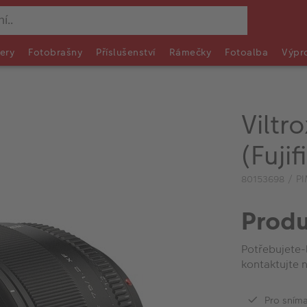
ery
Fotobrašny
Příslušenství
Rámečky
Fotoalba
Výpr
Viltr
(Fujif
80153698 / P
Produ
Potřebujete-
kontaktujte n
Pro sním