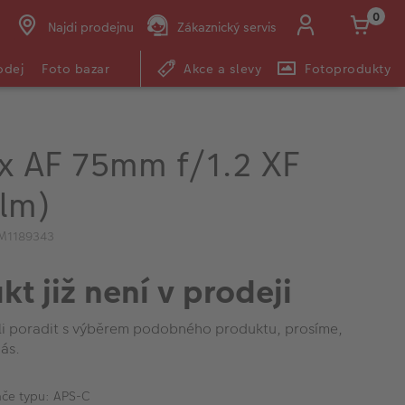
0
Najdi prodejnu
Zákaznický servis
odej
Foto bazar
Akce a slevy
Fotoprodukty
ox AF 75mm f/1.2 XF
ilm)
IM1189343
kt již není v prodeji
li poradit s výběrem podobného produktu, prosíme,
ás.
ače typu: APS-C