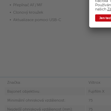
Přepínač AF/MF
Clonový kroužek
Aktualizace pomoci USB-C
Značka:
Viltrox
Bajonet objektivu:
Fujifilm X
Minimální ohnisková vzdálenost:
75
Nejdelší ohnisková vzdálenost (mm):
75