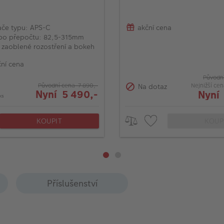
ače typu: APS-C
akční cena
po přepočtu: 82,5-315mm
 zaoblené rozostření a bokeh
ní cena
Původní
Nejnižší ce
Na dotaz
Původní cena 7 890,-
Nyní 5 490,-
Nyní
ks
KOUPIT
KOUP
Příslušenství