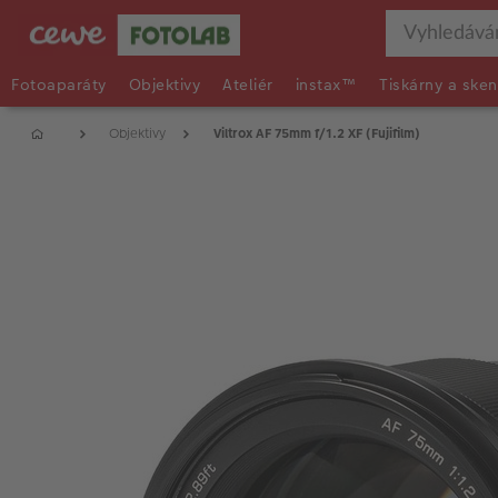
Fotoaparáty
Objektivy
Ateliér
instax™
Tiskárny a sken
Objektivy
Viltrox AF 75mm f/1.2 XF (Fujifilm)