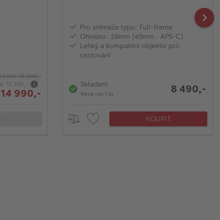
Pro snímače typu: Full-frame
Ohnisko: 28mm (45mm : APS-C)
Lehký a kompaktní objektiv pro
cestování
 cena 16 990,-
Skladem
na 15 390,-
8 490,-
 14 990,-
Méně než 3 ks
IT
KOUPIT