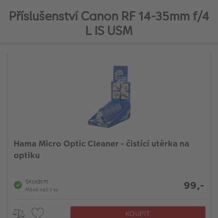
Příslušenství Canon RF 14-35mm f/4
L IS USM
Hama Micro Optic Cleaner - čistící utěrka na
optiku
Skladem
99,-
Méně než 3 ks
KOUPIT