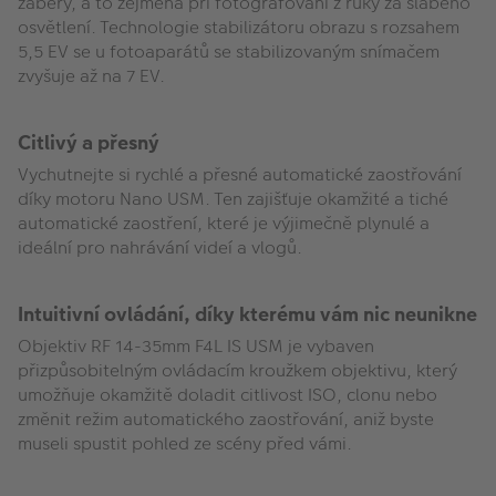
záběry, a to zejména při fotografování z ruky za slabého
osvětlení. Technologie stabilizátoru obrazu s rozsahem
5,5 EV se u fotoaparátů se stabilizovaným snímačem
zvyšuje až na 7 EV.
Citlivý a přesný
Vychutnejte si rychlé a přesné automatické zaostřování
díky motoru Nano USM. Ten zajišťuje okamžité a tiché
automatické zaostření, které je výjimečně plynulé a
ideální pro nahrávání videí a vlogů.
Intuitivní ovládání, díky kterému vám nic neunikne
Objektiv RF 14-35mm F4L IS USM je vybaven
přizpůsobitelným ovládacím kroužkem objektivu, který
umožňuje okamžitě doladit citlivost ISO, clonu nebo
změnit režim automatického zaostřování, aniž byste
museli spustit pohled ze scény před vámi.