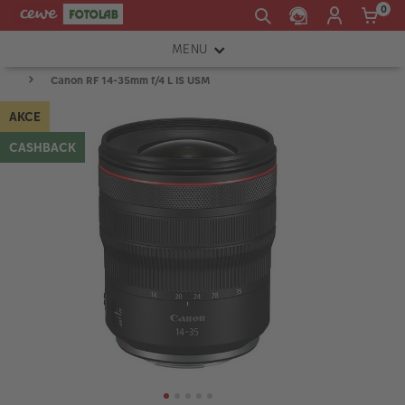
0
MENU
Canon RF 14-35mm f/4 L IS USM
FOTOAPARÁTY
AKCE
OBJEKTIVY
CASHBACK
ATELIÉR
INSTAX™
TISKÁRNY A SKENERY
FOTOBRAŠNY
PŘÍSLUŠENSTVÍ
RÁMEČKY
FOTOALBA