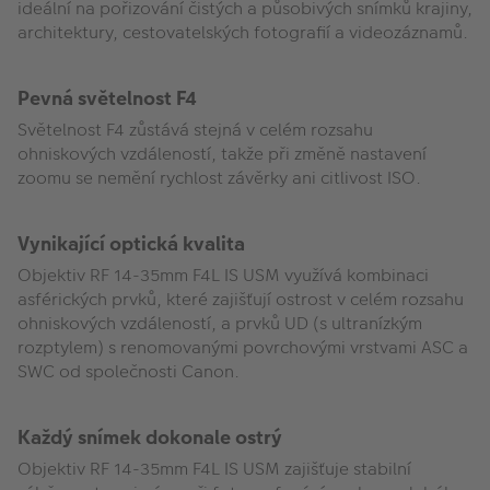
ideální na pořizování čistých a působivých snímků krajiny,
architektury, cestovatelských fotografií a videozáznamů.
Pevná světelnost F4
Světelnost F4 zůstává stejná v celém rozsahu
ohniskových vzdáleností, takže při změně nastavení
zoomu se nemění rychlost závěrky ani citlivost ISO.
Vynikající optická kvalita
Objektiv RF 14-35mm F4L IS USM využívá kombinaci
asférických prvků, které zajišťují ostrost v celém rozsahu
ohniskových vzdáleností, a prvků UD (s ultranízkým
rozptylem) s renomovanými povrchovými vrstvami ASC a
SWC od společnosti Canon.
Každý snímek dokonale ostrý
Objektiv RF 14-35mm F4L IS USM zajišťuje stabilní