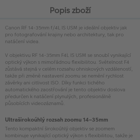
Popis zboží
Canon RF 14-35mm f/4L IS USM je ideální objektiv jak
pro fotografování krajiny nebo architektury, tak pro
natáčení videa.
V objektivu RF 14-35mm F4L IS USM se snoubí vynikající
optický výkon s mimořádnou flexibilitou. Světelnost F4
zůstává stejná v celém rozsahu ohniskových vzdáleností,
takže při změně nastavení zoomu se nemění rychlost
závěrky ani citlivost ISO. Díky funkci tichého
automatického zaostřování je tento objektiv doslova
předurčen k natáčení plynulých, profesionálně
působících videozáznamů.
Ultraširokoúhlý rozsah zoomu 14–35mm
Tento kompaktní širokoúhlý objektiv se zoomem
kombinuje vynikající optický výkon s flexibilitou, takže je