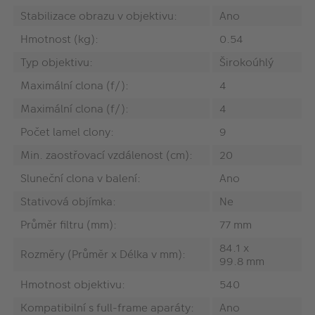
Stabilizace obrazu v objektivu:
Ano
Hmotnost (kg):
0.54
Typ objektivu:
Širokoúhlý
Maximální clona (f/):
4
Maximální clona (f/):
4
Počet lamel clony:
9
Min. zaostřovací vzdálenost (cm):
20
Sluneční clona v balení:
Ano
Stativová objímka:
Ne
Průměr filtru (mm):
77 mm
84.1 x
Rozměry (Průměr x Délka v mm):
99.8 mm
Hmotnost objektivu:
540
Kompatibilní s full-frame aparáty:
Ano