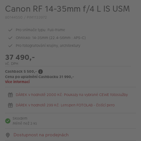
VÝPRODEJ
Canon RF 14-35mm f/4 L IS USM
FOTO BAZAR
80144550 / PIM1133972
Akce a slevy
Pro snímače typu: Full-frame
Ohnisko: 14-35mm (22.4-56mm : APS-C)
Fotoprodukty
Pro fotografování krajiny, architektury
37 490,-
vč. DPH
Cashback 5 500,-
Cena po uplatnění Cashbacku 31 990,-
Více informací
DÁREK v hodnotě 2000 Kč: Poukazy na vybrané CEWE fotoslužby
DÁREK v hodnotě 299 Kč: Lenspen FOTOLAB - čistící pero
Skladem
Méně než 3 ks
Dostupnost na prodejnách