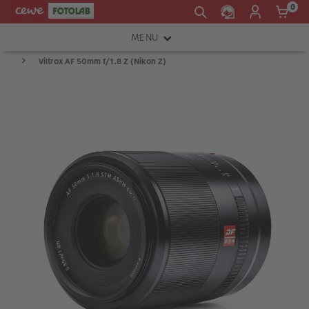
0
MENU
Viltrox AF 50mm f/1.8 Z (Nikon Z)
FOTOAPARÁTY
OBJEKTIVY
ATELIÉR
INSTAX™
TISKÁRNY A SKENERY
FOTOBRAŠNY
PŘÍSLUŠENSTVÍ
RÁMEČKY
FOTOALBA