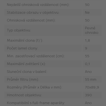
Nejdelší ohnisková vzdálenost (mm):
50
Stabilizace obrazu v objektivu:
Ne
Ohnisková vzdálenost (mm):
50
Pevné
Typ objektivu:
ohnisko
Maximální clona (f/):
1,8
Počet lamel clony:
9
Min. zaostřovací vzdálenost (cm):
55
Maximální zvětšení (x):
0,1
Sluneční clona v balení:
Ano
Průměr filtru (mm):
55 mm
Rozměry (Průměr x Délka v mm):
70x89,9
Hmotnost objektivu:
390
Kompatibilní s full-frame aparáty:
Ano