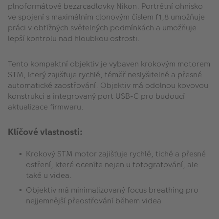
plnoformátové bezzrcadlovky Nikon. Portrétní ohnisko
ve spojení s maximálním clonovým číslem f1,8 umožňuje
práci v obtížných světelných podmínkách a umožňuje
lepší kontrolu nad hloubkou ostrosti.
Tento kompaktní objektiv je vybaven krokovým motorem
STM, který zajišťuje rychlé, téměř neslyšitelné a přesné
automatické zaostřování. Objektiv má odolnou kovovou
konstrukci a integrovaný port USB-C pro budoucí
aktualizace firmwaru.
Klíčové vlastnosti:
Krokový STM motor zajišťuje rychlé, tiché a přesné
ostření, které oceníte nejen u fotografování, ale
také u videa.
Objektiv má minimalizovaný focus breathing pro
nejjemnější přeostřování během videa