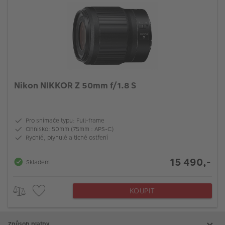
Nikon NIKKOR Z 50mm f/1.8 S
Pro snímače typu: Full-frame
Ohnisko: 50mm (75mm : APS-C)
Rychlé, plynulé a tiché ostření
15 490,-
Skladem
KOUPIT
Způsob platby