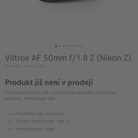
VÝPRODEJ
FOTO BAZAR
Akce a slevy
Fotoprodukty
Viltrox AF 50mm f/1.8 Z (Nikon Z)
80147774 / PIM1152849
Produkt již není v prodeji
Potřebujete-li poradit s výběrem podobného produktu,
prosíme, kontaktujte nás.
Pro snímače typu: Full-frame
Ohnisko: 50mm (75mm : APS-C)
Průměr pro filtry: 55mm