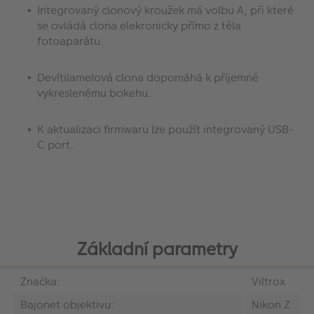
Integrovaný clonový kroužek má volbu A, při které
se ovládá clona elekronicky přímo z těla
fotoaparátu.
Devítilamelová clona dopomáhá k příjemně
vykreslenému bokehu.
K aktualizaci firmwaru lze použít integrovaný USB-
C port.
Základní parametry
Značka:
Viltrox
Bajonet objektivu:
Nikon Z