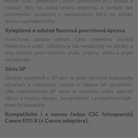
Model A041 umožňuje Canon uživatelům (EF) použít a
nasadit filtry na zadní stranu objektivu a zamezit tak
problémům spojeným s nasazováním filtrů na přední
stranu vypouklé čočky.
Vylepšená a odolná fluorová povrchová úprava
Povrchová úprava přední části objektivu odvádí
mastnoty a vodu. Objektiv je tak nenáročný na údržbu a
více odolný proti otiskům prstů, prachu, vlhku a jiným
nečistotám.
Série SP
Úkolem objektivů v SP sérii je plnit náročné požadavky
uživatelů a nabídnout radost a zábavu při používání.
Díky implementaci SP série se podařilo zvýšit optický
výkon a kvalitu obrazu, kompatibilní s posledními high-
pixel fotoaparáty.
Kompatibilní i s novou řadou CSC fotoaparátů
Canon EOS R (s Canon adaptéry).