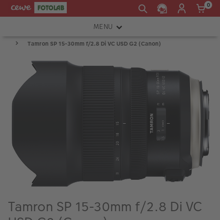
0
MENU
Tamron SP 15-30mm f/2.8 Di VC USD G2 (Canon)
FOTOAPARÁTY
OBJEKTIVY
ATELIÉR
INSTAX™
TISKÁRNY A SKENERY
FOTOBRAŠNY
PŘÍSLUŠENSTVÍ
RÁMEČKY
Tamron SP 15-30mm f/2.8 Di VC
FOTOALBA