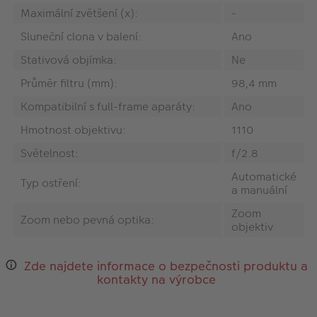
Maximální zvětšení (x):
-
Sluneční clona v balení:
Ano
Stativová objímka:
Ne
Průměr filtru (mm):
98,4 mm
Kompatibilní s full-frame aparáty:
Ano
Hmotnost objektivu:
1110
Světelnost:
f/2.8
Automatické
Typ ostření:
a manuální
Zoom
Zoom nebo pevná optika:
objektiv
Zde najdete informace o bezpečnosti produktu a
kontakty na výrobce