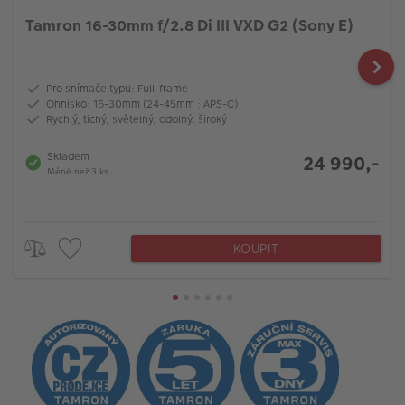
Tamron 16-30mm f/2.8 Di III VXD G2 (Sony E)
Pro snímače typu: Full-frame
Ohnisko: 16-30mm (24-45mm : APS-C)
Rychlý, tichý, světelný, odolný, široký
Skladem
24 990,-
Méně než 3 ks
KOUPIT