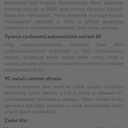
Bandwidth and Angular-Dependency), která uplatňuje
nanotechnologii a BBAR povrchovou úpravou (Broad-
Band Anti-Reflection), která efektivně eliminuje tvorbu
nežádoucích záblesků a stínu a přitom poskytuje
jedinečný a mimořádně výjimečný, čistý obraz od kraje.
Vysoce rychlostní automatické ostření AF
Díky vysokorychlostnímu duálnímu Dual MPU
(mikroprocesorová jednotka) a USD (ultrazvukový
motor), poskytuje tento model velmi rychlý, tichý a
vysoce precizní výkon automatického ostření s vynikající
kompenzací vibrací.
VC zaručí ostrost obrazu
Tamron zveřejnil jako první na světě vysoce rychlostní
širokoúhlý zoom obketiv s F/2.8, který je vybaven VC
mechanismem (stabilizace obrazu). Tento model druhé
generace byl ještě vylepšen o nové mechanismy, které
předčí starší model A012.
Zadní filtr