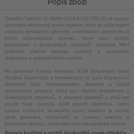
Popis zboží
Objektiv Tamron 15-30mm f/2.8 Di VC USD G2 je vysoce
rychlostní ultraširoký zoom objektiv, který se může pyšnit
opravdu vynikajícím výkonem s minimálním zkreslením či
boční chromatickou aberací, které jsou častým
problémem u širokoúhlých objektivů. Vestavná MPU
jednotka značně zlepšuje rychlost a preciznost
stabilizace a automatického ostření.
Po začlenění nového elementu
XGM (eXpanded Glass
Molded Aspherical) a hromadných LD (Low Dispersion)
elementů bylo minimalizováno zkreslení a boční
chromatická aberace, které jsou častým problémem u
širokoúhlých objektivů. K omezení záblesků a stínů byl
použit nově vyvinutý XGM povrch objektivu. Tento
vysoce rychlostní širokoúhlý zoom objektiv je model
nové generace, vyznačující se vysokou kvalitou a
prvotřídní optikou, která oživí vaše fotografické zážitky.
Vysoce kvalitní a rychlý širokoúhlý zoom objektiv