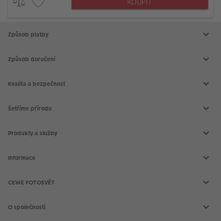
KOUPIT
Způsob platby
Způsob doručení
Kvalita a bezpečnost
Šetříme přírodu
Produkty a služby
Aktuální akce
Slovník fotografických pojmů
Informace
Prodejny CEWE
Fotografické soutěže
Kontakt
Doprava a platba
CEWE FOTOSVĚT
Všeobecné obchodní podmínky
Reklamace a odstoupení od smlouvy
CEWE FOTOKNIHA
Nákup na splátky
CEWE fotokalendáře
O společnosti
PROHLÁŠENÍ O PŘÍSTUPNOSTI
CEWE fotoobrazy
CEWE foto ihned