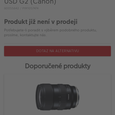
USD G2 (Canon)
VÝPRODEJ
80055842 / PIM1057474
FOTO BAZAR
Produkt již není v prodeji
Akce a slevy
Potřebujete-li poradit s výběrem podobného produktu,
Fotoprodukty
prosíme, kontaktujte nás.
DOTAZ NA ALTERNATIVU
Doporučené produkty