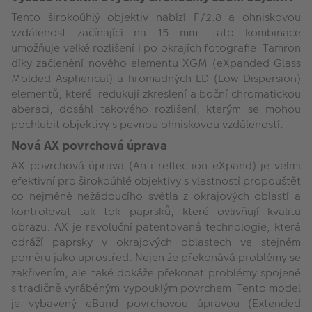
Tento širokoúhlý objektiv nabízí F/2.8 a ohniskovou
vzdálenost začínající na 15 mm. Tato kombinace
umožňuje velké rozlišení i po okrajích fotografie. Tamron
díky začlenění nového elementu XGM (eXpanded Glass
Molded Aspherical) a hromadných LD (Low Dispersion)
elementů, které redukují zkreslení a boční chromatickou
aberaci, dosáhl takového rozlišení, kterým se mohou
pochlubit objektivy s pevnou ohniskovou vzdáleností.
Nová AX povrchová úprava
AX povrchová úprava (Anti-reflection eXpand) je velmi
efektivní pro širokoúhlé objektivy s vlastností propouštět
co nejméně nežádoucího světla z okrajových oblastí a
kontrolovat tak tok paprsků, které ovlivňují kvalitu
obrazu. AX je revoluční patentovaná technologie, která
odráží paprsky v okrajových oblastech ve stejném
poměru jako uprostřed. Nejen že překonává problémy se
zakřivením, ale také dokáže překonat problémy spojené
s tradičně vyráběným vypouklým povrchem. Tento model
je vybavený eBand povrchovou úpravou (Extended