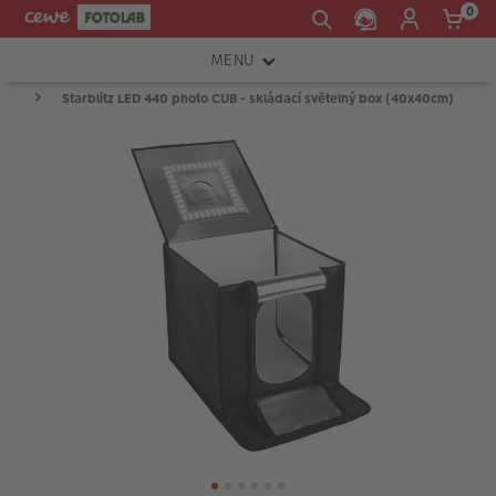
0
MENU
Starblitz LED 440 photo CUB - skládací světelný box (40x40cm)
FOTOAPARÁTY
OBJEKTIVY
ATELIÉR
INSTAX™
TISKÁRNY A SKENERY
FOTOBRAŠNY
PŘÍSLUŠENSTVÍ
RÁMEČKY
FOTOALBA