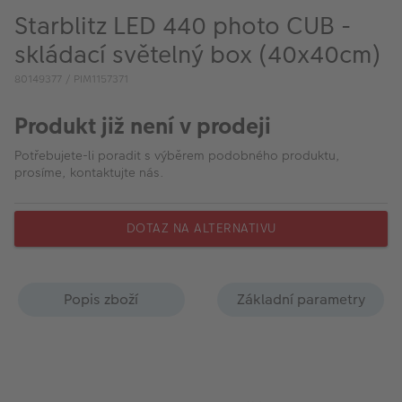
VÝPRODEJ
Starblitz LED 440 photo CUB -
FOTO BAZAR
skládací světelný box (40x40cm)
80149377 / PIM1157371
Akce a slevy
Produkt již není v prodeji
Fotoprodukty
Potřebujete-li poradit s výběrem podobného produktu,
prosíme, kontaktujte nás.
DOTAZ NA ALTERNATIVU
Popis zboží
Základní parametry