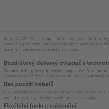
Sony GV-VPT2BT je kompaktní a lehký grip s bezdrátovým
celkového provedení gripu, který je prachuvzdorný a vodě
maximální ochranu proti prachu a vlhkosti.
Bezdrátový dálkový ovladač s techno
Zatímco držíte grip s připojeným kompaktním fotoaparátem
přiřazenou k tlačítku C1 na fotoaparátu lze vyvolat také p
Bez použití kabelů
Díky bezdrátové komunikaci prostřednictvím technologie B
namířit a fotit, aniž by vám v cestě překážely kabely.
Flexibilní funkce naklonění