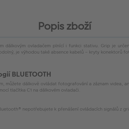
Popis zboží
 dálkovým ovladačem plnící i funkci stativu. Grip je urče
odolný, je výhodou také absence kabelů – kryty konektorů fot
logií BLUETOOTH
, můžete dálkově ovládat fotografování a záznam videa, ani
omocí tlačítka C1 na dálkovém ovladači.
luetooth® nepotřebujete k přenášení ovládacích signálů z gri