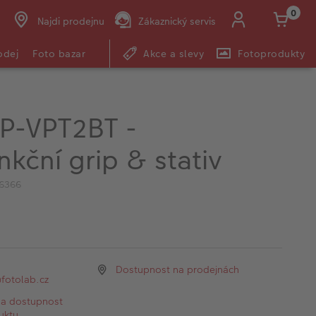
0
Najdi prodejnu
Zákaznický servis
odej
Foto bazar
Akce a slevy
Fotoprodukty
P-VPT2BT -
nkční grip & stativ
6366
Dostupnost na prodejnách
otolab.cz
na dostupnost
uktu