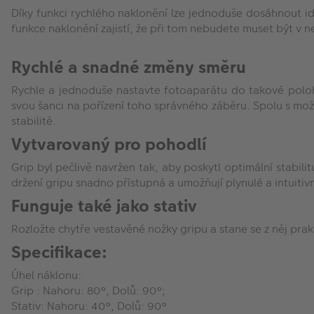
Díky funkci rychlého naklonění lze jednoduše dosáhnout id
funkce naklonění zajistí, že při tom nebudete muset být v 
Rychlé a snadné změny směru
Rychle a jednoduše nastavte fotoaparátu do takové polohy,
svou šanci na pořízení toho správného záběru. Spolu s mož
stabilitě.
Vytvarovaný pro pohodlí
Grip byl pečlivě navržen tak, aby poskytl optimální stabi
držení gripu snadno přístupná a umožňují plynulé a intuitivn
Funguje také jako stativ
Rozložte chytře vestavěné nožky gripu a stane se z něj prakt
Specifikace:
Úhel náklonu:
Grip :
Nahoru: 80°, Dolů: 90°;
Stativ: Nahoru: 40°, Dolů: 90°