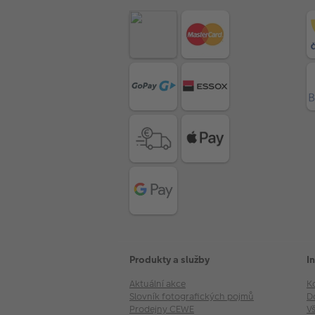
Produkty a služby
I
Aktuální akce
K
Slovník fotografických pojmů
D
Prodejny CEWE
V