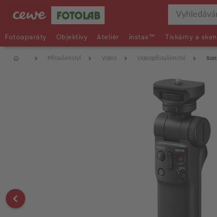
Fotoaparáty
Objektivy
Ateliér
instax™
Tiskárny a sken
Příslušenství
Video
Videopříslušenství
Son