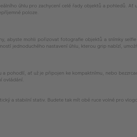
eálního úhlu pro zachycení celé řady objektů a pohledů. Ať už
nepříjemné poloze.
 abyste mohli pořizovat fotografie objektů a snímky selfie 
ností jednoduchého nastavení úhlu, kterou grip nabízí, umožň
litu a pohodlí, ať už je připojen ke kompaktnímu, nebo bezzrc
í ovládání.
ický a stabilní stativ. Budete tak mít obě ruce volné pro vlogo