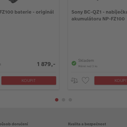
Z100 baterie - originál
Sony BC-QZ1 - nabíječk
akumulátoru NP-FZ100
Skladem
1 879,-
m
Méně než 3 ks
KOUPIT
KOUPI
působ doručení
Kvalita a bezpečnost