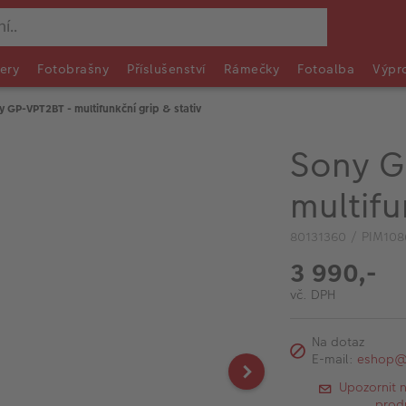
ery
Fotobrašny
Příslušenství
Rámečky
Fotoalba
Výpr
y GP-VPT2BT - multifunkční grip & stativ
Sony G
multifu
80131360 / PIM108
3 990,-
vč. DPH
Na dotaz
E-mail:
eshop@f
Upozornit 
prod