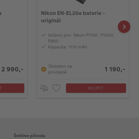
a
Nikon EN-EL20a baterie -
originál
Určeno pro: Nikon P1100, P1000,
P950
Kapacita: 1110 mAh
Skladem na
2 990,-
1 190,-
prodejně
T
KOUPIT
Šetříme přírodu