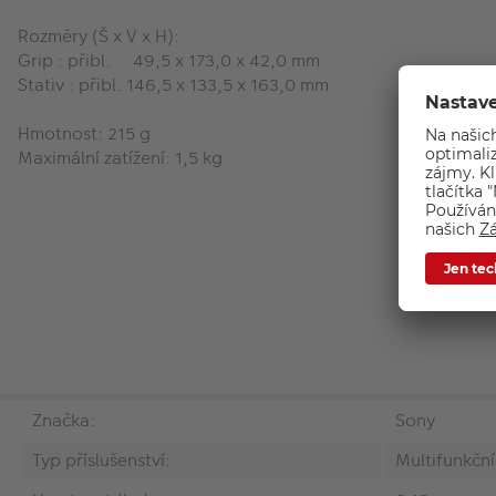
Rozměry (Š x V x H):
Grip : přibl.
49,5 x 173,0 x 42,0 mm
Stativ : přibl.
146,5 x 133,5 x 163,0 mm
Hmotnost: 215 g
Maximální zatížení: 1,5 kg
Značka:
Sony
Typ příslušenství:
Multifunkční