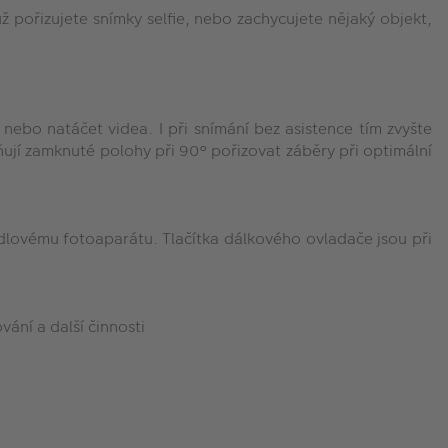
 pořizujete snímky selfie, nebo zachycujete nějaký objekt,
nebo natáčet videa. I při snímání bez asistence tím zvyšte
ují zamknuté polohy při 90° pořizovat záběry při optimální
adlovému fotoaparátu. Tlačítka dálkového ovladače jsou při
vání a další činnosti