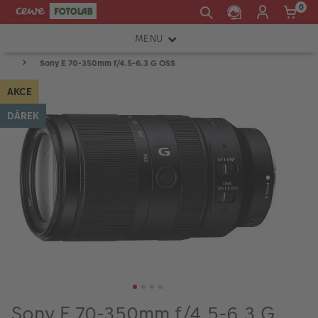
0
MENU
Sony E 70-350mm f/4.5-6.3 G OSS
FOTOAPARÁTY
AKCE
OBJEKTIVY
DÁREK
ATELIÉR
INSTAX™
TISKÁRNY A SKENERY
FOTOBRAŠNY
PŘÍSLUŠENSTVÍ
RÁMEČKY
FOTOALBA
Sony E 70-350mm f/4.5-6.3 G