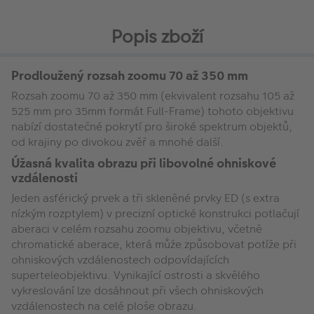
Popis zboží
Prodloužený rozsah zoomu 70 až 350 mm
Rozsah zoomu 70 až 350 mm (ekvivalent rozsahu 105 až
525 mm pro 35mm formát Full-Frame) tohoto objektivu
nabízí dostatečné pokrytí pro široké spektrum objektů,
od krajiny po divokou zvěř a mnohé další.
Úžasná kvalita obrazu při libovolné ohniskové
vzdálenosti
Jeden asférický prvek a tři skleněné prvky ED (s extra
nízkým rozptylem) v precizní optické konstrukci potlačují
aberaci v celém rozsahu zoomu objektivu, včetně
chromatické aberace, která může způsobovat potíže při
ohniskových vzdálenostech odpovídajících
superteleobjektivu. Vynikající ostrosti a skvělého
vykreslování lze dosáhnout při všech ohniskových
vzdálenostech na celé ploše obrazu.