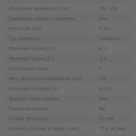
Ohnisková vzdálenost (mm):
70 - 350
Stabilizace obrazu v objektivu:
Ano
Hmotnost (kg):
0.62
Typ objektivu:
Telezoom
Maximální clona (f/):
6.3
Maximální clona (f/):
4.5
Počet lamel clony:
7
Min. zaostřovací vzdálenost (cm):
110
Maximální zvětšení (x):
0,23x
Sluneční clona v balení:
Ano
Stativová objímka:
Ne
Průměr filtru (mm):
67 mm
Rozměry (Průměr x Délka v mm):
77 x 142 mm