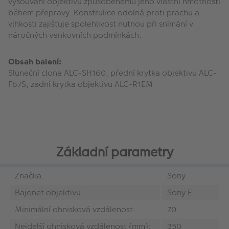
vysouvání objektivu způsobenému jeho vlastní hmotností
během přepravy. Konstrukce odolná proti prachu a
vlhkosti zajišťuje spolehlivost nutnou při snímání v
náročných venkovních podmínkách.
Obsah balení:
Sluneční clona ALC-SH160, přední krytka objektivu ALC-
F67S, zadní krytka objektivu ALC-R1EM
Základní parametry
Značka:
Sony
Bajonet objektivu:
Sony E
Minimální ohnisková vzdálenost:
70
Nejdelší ohnisková vzdálenost (mm):
350