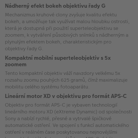
Nádherný efekt bokeh objektivu řady G
Mechanizmus kruhové clony zvyšuje kvalitu efektu
bokeh, a umožňuje tak využívat malou hloubku ostrosti,
která je dostupná při použití superteleobjektivu se
zoomem, k vytváření působivých snímků s nádherným a
plynulým efektem bokeh, charakteristickým pro
objektivy řady G.
Kompaktní mobilní superteleobjektiv s 5x
zoomem
Tento kompaktní objektiv váží navzdory velkému 5x
rozsahu zoomu pouhých 625 gramů, čímž maximalizuje
mobilitu celého systému fotoaparátu.
Lineární motor XD v objektivu pro formát APS-C
Objektiv pro formát APS-C je vybaven technologií
lineárního motoru XD (eXtreme Dynamic) od společnosti
Sony a nabízí rychlé, přesné a vytrvalé špičkové
automatické ostření. Ve spojení s funkcí automatického
ostření v reálném čase poskytovanou nejnovějšími