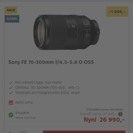
AKCE
-1 000,-
DÁREK
Sony FE 70-300mm f/4.5-5.6 G OSS
Pro snímače typu: Full-frame
Ohnisko: 70-300mm (105-450 : APS-C)
Telezoom pro fotografování zvířat, krajin
Akční cena
Původní cena 33 490,-
Skladem
Nejnižší cena 27 990,-
Nyní 26 990,-
Méně než 3 ks