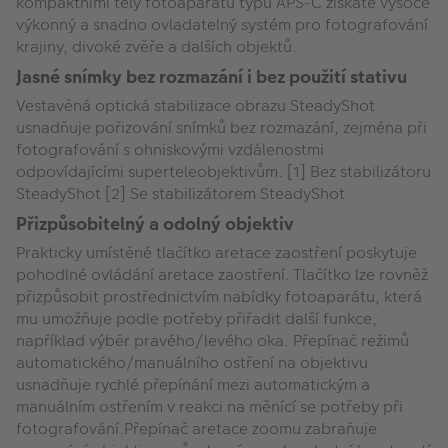
kompaktními těly fotoaparátů typu APS-C získáte vysoce
výkonný a snadno ovladatelný systém pro fotografování
krajiny, divoké zvěře a dalších objektů.
Jasné snímky bez rozmazání i bez použití stativu
Vestavěná optická stabilizace obrazu SteadyShot
usnadňuje pořizování snímků bez rozmazání, zejména při
fotografování s ohniskovými vzdálenostmi
odpovídajícími superteleobjektivům. [1] Bez stabilizátoru
SteadyShot [2] Se stabilizátorem SteadyShot
Přizpůsobitelný a odolný objektiv
Prakticky umístěné tlačítko aretace zaostření poskytuje
pohodlné ovládání aretace zaostření. Tlačítko lze rovněž
přizpůsobit prostřednictvím nabídky fotoaparátu, která
mu umožňuje podle potřeby přiřadit další funkce,
například výběr pravého/levého oka. Přepínač režimů
automatického/manuálního ostření na objektivu
usnadňuje rychlé přepínání mezi automatickým a
manuálním ostřením v reakci na měnící se potřeby při
fotografování.Přepínač aretace zoomu zabraňuje