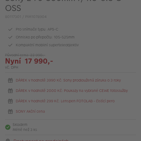
VÝPRODEJ
OSS
FOTO BAZAR
80117301 / PIM1078904
Akce a slevy
Pro snímače typu: APS-C
Ohnisko po přepočtu: 105-525mm
Fotoprodukty
Kompaktní mobilní superteleobjektiv
Původní cena 22 990,-
Nyní 17 990,-
vč. DPH
DÁREK v hodnotě 3990 Kč: Sony prodloužená záruka o 3 roky
DÁREK v hodnotě 2000 Kč: Poukazy na vybrané CEWE fotoslužby
DÁREK v hodnotě 299 Kč: Lenspen FOTOLAB - čistící pero
SONY Akční cena
Skladem
Méně než 3 ks