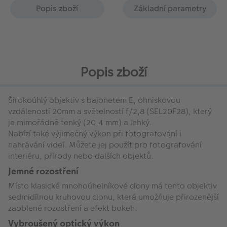
Popis zboží
Základní parametry
Popis zboží
Širokoúhlý objektiv s bajonetem E, ohniskovou
vzdáleností 20mm a světelností f/2,8 (SEL20F28), který
je mimořádně tenký (20,4 mm) a lehký.
Nabízí také výjimečný výkon při fotografování i
nahrávání videí. Můžete jej použít pro fotografování
interiéru, přírody nebo dalších objektů.
Jemné rozostření
Místo klasické mnohoúhelníkové clony má tento objektiv
sedmidílnou kruhovou clonu, která umožňuje přirozenější
zaoblené rozostření a efekt bokeh.
Vybroušený optický výkon