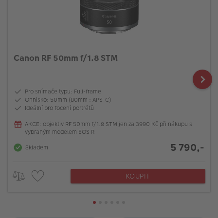
Canon RF 50mm f/1.8 STM
Pro snímače typu: Full-frame
Ohnisko: 50mm (80mm : APS-C)
Ideální pro focení portrétů
AKCE: objektiv RF 50mm f/1.8 STM jen za 3990 Kč při nákupu s
vybraným modelem EOS R
5 790,-
Skladem
KOUPIT