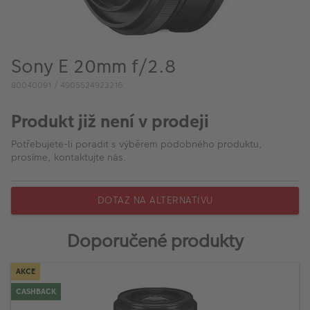
VÝPRODEJ
FOTO BAZAR
Sony E 20mm f/2.8
Akce a slevy
80040091 / 4905524923216
Fotoprodukty
Produkt již není v prodeji
Potřebujete-li poradit s výběrem podobného produktu,
prosíme, kontaktujte nás.
DOTAZ NA ALTERNATIVU
Doporučené produkty
AKCE
CASHBACK