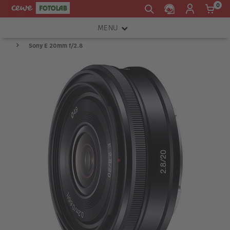
0
MENU
Sony E 20mm f/2.8
FOTOAPARÁTY
OBJEKTIVY
ATELIÉR
INSTAX™
TISKÁRNY A SKENERY
FOTOBRAŠNY
PŘÍSLUŠENSTVÍ
RÁMEČKY
FOTOALBA