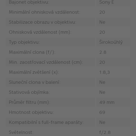
Bajonet objektivu:
Sony E
Minimální ohnisková vzdálenost:
20
Stabilizace obrazu v objektivu:
Ne
Ohnisková vzdálenost (mm):
20
Typ objektivu:
Širokoúhlý
Maximální clona (f/):
2.8
Min. zaostřovací vzdálenost (cm):
20
Maximální zvětšení (x):
1:8,3
Sluneční clona v balení:
Ne
Stativová objímka:
Ne
Průměr filtru (mm):
49 mm
Hmotnost objektivu:
69
Kompatibilní s full-frame aparáty:
Ne
Světelnost:
f/2.8