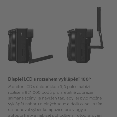
Displej LCD s rozsahem vyklápění 180°
Monitor LCD s úhlopříčkou 3,0 palce nabízí
rozlišení 921 000 bodů pro zřetelné zobrazení
snímané scény. Je navržen tak, aby jej bylo možné
vyklápět nahoru o plných 180° a dolů o 74°, a tím
usnadňoval výběr kompozice pro vlogy a
autoportréty a nabízel pohodlnější fotografování