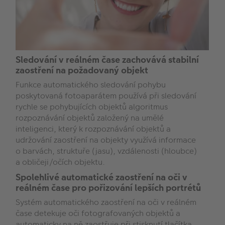
Sledování v reálném čase zachovává stabilní
zaostření na požadovaný objekt
Funkce automatického sledování pohybu
poskytovaná fotoaparátem používá při sledování
rychle se pohybujících objektů algoritmus
rozpoznávání objektů založený na umělé
inteligenci, který k rozpoznávání objektů a
udržování zaostření na objekty využívá informace
o barvách, struktuře (jasu), vzdálenosti (hloubce)
a obličeji/očích objektu.
Spolehlivé automatické zaostření na oči v
reálném čase pro pořizování lepších portrétů
Systém automatického zaostření na oči v reálném
čase detekuje oči fotografovaných objektů a
automaticky na ně zaostřuje při stisknutí tlačítka