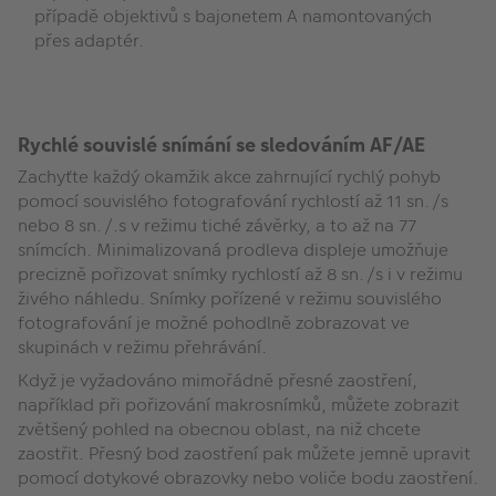
případě objektivů s bajonetem A namontovaných
přes adaptér.
Rychlé souvislé snímání se sledováním AF/AE
Zachyťte každý okamžik akce zahrnující rychlý pohyb
pomocí souvislého fotografování rychlostí až 11 sn./s
nebo 8 sn./.s v režimu tiché závěrky, a to až na 77
snímcích. Minimalizovaná prodleva displeje umožňuje
precizně pořizovat snímky rychlostí až 8 sn./s i v režimu
živého náhledu. Snímky pořízené v režimu souvislého
fotografování je možné pohodlně zobrazovat ve
skupinách v režimu přehrávání.
Když je vyžadováno mimořádně přesné zaostření,
například při pořizování makrosnímků, můžete zobrazit
zvětšený pohled na obecnou oblast, na niž chcete
zaostřit. Přesný bod zaostření pak můžete jemně upravit
pomocí dotykové obrazovky nebo voliče bodu zaostření.