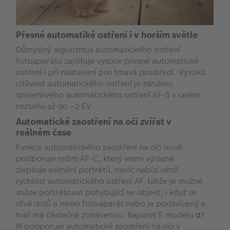
Přesné automatiké ostření i v horším světle
Důmyslný algoritmus automatického ostření
fotoaparátu zajišťuje vysoce přesné automatické
ostření i při nastavení pro tmavá prostředí. Vysoká
citlivost automatického ostření je zárukou
spolehlivého automatického ostření AF-S v celém
rozsahu až do –2 EV.
Automatické zaostření na oči zvířat v
reálném čase
Funkce automatického zaostření na oči nově
podporuje režim AF-C, který velmi výrazně
zlepšuje snímání portrétů, navíc nabízí větší
rychlost automatického ostření AF, takže je možné
snáze portrétovat pohybující se objekt, i když se
dívá dolů a mimo fotoaparát nebo je podsvícený a
tvář má částečně ztmavenou. Bajonet E modelu α7
III podporuje automatické zaostření na oči v