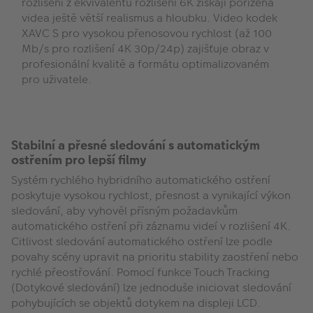
rozlišení z ekvivalentu rozlišení 6K získají pořízená
videa ještě větší realismus a hloubku. Video kodek
XAVC S pro vysokou přenosovou rychlost (až 100
Mb/s pro rozlišení 4K 30p/24p) zajišťuje obraz v
profesionální kvalitě a formátu optimalizovaném
pro uživatele.
Stabilní a přesné sledování s automatickým
ostřením pro lepší filmy
Systém rychlého hybridního automatického ostření
poskytuje vysokou rychlost, přesnost a vynikající výkon
sledování, aby vyhověl přísným požadavkům
automatického ostření při záznamu videí v rozlišení 4K.
Citlivost sledování automatického ostření lze podle
povahy scény upravit na prioritu stability zaostření nebo
rychlé přeostřování. Pomocí funkce Touch Tracking
(Dotykové sledování) lze jednoduše iniciovat sledování
pohybujících se objektů dotykem na displeji LCD.