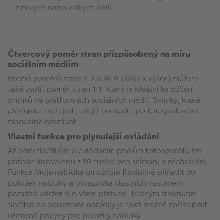
z malých nebo velkých úhlů.
Čtvercový poměr stran přizpůsobený na míru
sociálním médiím
Kromě poměrů stran 3:2 a 16:9 (šířka k výšce) můžete
také zvolit poměr stran 1:1, který je ideální ke sdílení
snímků na platformách sociálních médií. Snímky, které
plánujete zveřejnit, tak již nemusíte po fotografování
manuálně ořezávat.
Vlastní funkce pro plynulejší ovládání
Až osmi tlačítkům a ovládacím prvkům fotoaparátu lze
přiřadit libovolnou z 89 funkcí pro snímání a přehrávání.
Funkce Moje nabídka umožňuje flexibilně přiřadit 30
položek nabídky a obrazovka vlastních nastavení
pomáhá udržet si o všem přehled. Jediným stisknutím
tlačítka na obrazovce nabídky je také možné zpřístupnit
užitečné pokyny pro položky nabídky.