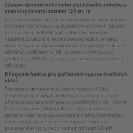
Záznam zpomaleného nebo zrychleného pohybu a
vysokorychlostní záznam 120 sn./s
Přímo ve fotoaparátu lze vytvářet videa se zpomaleným
pohybem (až 5x) nebo se zrychleným pohybem (až 60x)
až do rozlišení Full HD, aniž by bylo vyžadováno
následné zpracování. Kromě toho je možné vytvářet
videa se zpomaleným pohybem během postprodukce ze
záznamů v rozlišení Full HD, s vysokou přenosovou
rychlostí (až 100 Mb/s) a vysokou snímkovou frekvencí
(až 120p).
Důmyslné funkce pro pořizování vysoce kvalitních
videí
Fotoaparát α6100 je díky čistému výstupu HDMI,
měnitelným snímkovým frekvencím a záznamu proxy
připraven pro pracovní postupy pořizování videí. Kromě
toho je vybaven řadou funkcí na zvýšení přesnosti
záznamu videí, jako jsou zobrazení překryvných značek
nebo mřížek, výsledků měření expozice formou
pruhovaného vzoru nebo hodnot citlivosti ISO při