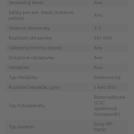
Vestavěný blesk:
Ano
Sáňky pro ext. blesk (hotshoe
Ano
patice):
Velikost obrazovky:
3.0
Rozlišení obrazovky:
‎921 600
Výklopný/otočný displej:
Ano
Dotyková obrazovka:
Ano
Hledáček:
Ano
Typ hledáčku:
Elektronický
Rozlišení hledáčku (pix):
1 440 000
Bezzrcadlovka
(CSC
Typ fotoaparátu:
systémový
fotoaparát)
Sony NP-
Typ baterie:
FW50