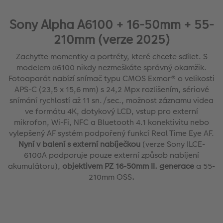
Sony Alpha A6100 + 16-50mm + 55-
210mm (verze 2025)
Zachyťte momentky a portréty, které chcete sdílet. S
modelem α6100 nikdy nezmeškáte správný okamžik.
Fotoaparát nabízí snímač typu CMOS Exmor® o velikosti
APS-C (23,5 x 15,6 mm) s 24,2 Mpx rozlišením, sériové
snímání rychlostí až 11 sn./sec., možnost záznamu videa
ve formátu 4K, dotykový LCD, vstup pro externí
mikrofon, Wi-Fi, NFC a Bluetooth 4.1 konektivitu nebo
vylepšený AF systém podpořený funkcí Real Time Eye AF.
Nyní v balení s externí nabíječkou
(verze Sony ILCE-
6100A podporuje pouze externí způsob nabíjení
akumulátoru),
objektivem PZ 16-50mm II. generace
a 55-
210mm OSS
.