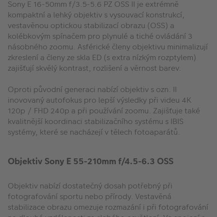
Sony E 16-50mm f/3.5-5.6 PZ OSS II je extrémně
kompaktní a lehký objektiv s vysouvací konstrukcí,
vestavěnou optickou stabilizací obrazu (OSS) a
kolébkovým spínačem pro plynulé a tiché ovládání 3
násobného zoomu. Asférické členy objektivu minimalizují
zkreslení a členy ze skla ED (s extra nízkým rozptylem)
zajišťují skvělý kontrast, rozlišení a věrnost barev.
Oproti původní generaci nabízí objektiv s ozn. II
inovovaný autofokus pro lepší výsledky při videu 4K
120p / FHD 240p a při používání zoomu. Zajišťuje také
kvalitnější koordinaci stabilizačního systému s IBIS
systémy, které se nacházejí v tělech fotoaparátů.
Objektiv Sony E 55-210mm f/4.5-6.3 OSS
Objektiv nabízí dostatečný dosah potřebný při
fotografování sportu nebo přírody. Vestavěná
stabilizace obrazu omezuje rozmazání i při fotografování