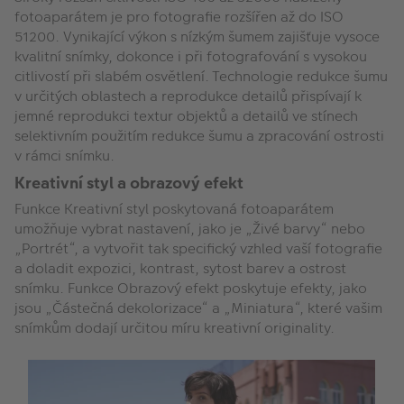
fotoaparátem je pro fotografie rozšířen až do ISO
51200. Vynikající výkon s nízkým šumem zajišťuje vysoce
kvalitní snímky, dokonce i při fotografování s vysokou
citlivostí při slabém osvětlení. Technologie redukce šumu
v určitých oblastech a reprodukce detailů přispívají k
jemné reprodukci textur objektů a detailů ve stínech
selektivním použitím redukce šumu a zpracování ostrosti
v rámci snímku.
Kreativní styl a obrazový efekt
Funkce Kreativní styl poskytovaná fotoaparátem
umožňuje vybrat nastavení, jako je „Živé barvy“ nebo
„Portrét“, a vytvořit tak specifický vzhled vaší fotografie
a doladit expozici, kontrast, sytost barev a ostrost
snímku. Funkce Obrazový efekt poskytuje efekty, jako
jsou „Částečná dekolorizace“ a „Miniatura“, které vašim
snímkům dodají určitou míru kreativní originality.