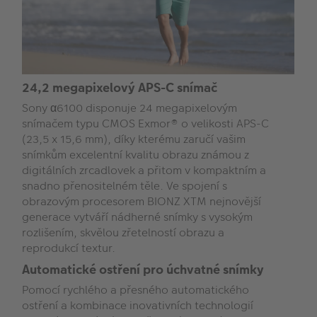
24,2 megapixelový APS-C snímač
Sony α6100 disponuje 24 megapixelovým
snímačem typu CMOS Exmor® o velikosti APS-C
(23,5 x 15,6 mm), díky kterému zaručí vašim
snímkům excelentní kvalitu obrazu známou z
digitálních zrcadlovek a přitom v kompaktním a
snadno přenositelném těle. Ve spojení s
obrazovým procesorem BIONZ XTM nejnovější
generace vytváří nádherné snímky s vysokým
rozlišením, skvělou zřetelností obrazu a
reprodukcí textur.
Automatické ostření pro úchvatné snímky
Pomocí rychlého a přesného automatického
ostření a kombinace inovativních technologií