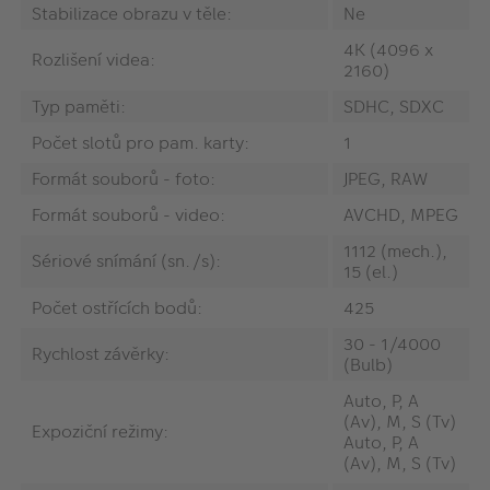
Stabilizace obrazu v těle:
Ne
4K (4096 x
Rozlišení videa:
2160)
Typ paměti:
SDHC, SDXC
Počet slotů pro pam. karty:
‎1
Formát souborů - foto:
JPEG, RAW
Formát souborů - video:
AVCHD, MPEG
‎1112 (mech.),
Sériové snímání (sn./s):
15 (el.)
Počet ostřících bodů:
425
‎30 - 1/4000
Rychlost závěrky:
(Bulb)
‎Auto, P, A
(Av), M, S (Tv)
Expoziční režimy:
Auto, P, A
(Av), M, S (Tv)