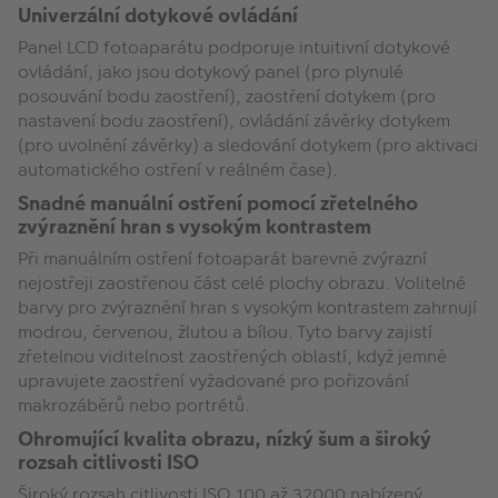
Univerzální dotykové ovládání
Panel LCD fotoaparátu podporuje intuitivní dotykové
ovládání, jako jsou dotykový panel (pro plynulé
posouvání bodu zaostření), zaostření dotykem (pro
nastavení bodu zaostření), ovládání závěrky dotykem
(pro uvolnění závěrky) a sledování dotykem (pro aktivaci
automatického ostření v reálném čase).
Snadné manuální ostření pomocí zřetelného
zvýraznění hran s vysokým kontrastem
Při manuálním ostření fotoaparát barevně zvýrazní
nejostřeji zaostřenou část celé plochy obrazu. Volitelné
barvy pro zvýraznění hran s vysokým kontrastem zahrnují
modrou, červenou, žlutou a bílou. Tyto barvy zajistí
zřetelnou viditelnost zaostřených oblastí, když jemně
upravujete zaostření vyžadované pro pořizování
makrozáběrů nebo portrétů.
Ohromující kvalita obrazu, nízký šum a široký
rozsah citlivosti ISO
Široký rozsah citlivosti ISO 100 až 32000 nabízený