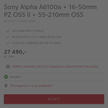
VÝPRODEJ
Sony Alpha A6100a + 16-50mm
FOTO BAZAR
PZ OSS II + 55-210mm OSS
80159107 / PIM1254447
Akce a slevy
‎24,2 Mpx APS-C snímač
Fotoprodukty
Rychlost až 11 sn./s, video až 4K/30p
V setu se 2 objektivy pro až 13x zoom
27 490,-
vč. DPH
DÁREK v hodnotě 2000 Kč: Poukazy na vybrané CEWE fotoslužby
Skladem
Dostupnost na prodejnách
KOUPIT