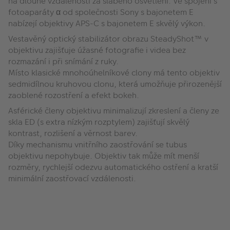
na dlouhé vzdálenosti za slabého osvětlení. Ve spojení s
fotoaparáty α od společnosti Sony s bajonetem E
nabízejí objektivy APS-C s bajonetem E skvělý výkon.
Vestavěný optický stabilizátor obrazu SteadyShot™ v
objektivu zajišťuje úžasné fotografie i videa bez
rozmazání i při snímání z ruky.
Místo klasické mnohoúhelníkové clony má tento objektiv
sedmidílnou kruhovou clonu, která umožňuje přirozenější
zaoblené rozostření a efekt bokeh.
Asférické členy objektivu minimalizují zkreslení a členy ze
skla ED (s extra nízkým rozptylem) zajišťují skvělý
kontrast, rozlišení a věrnost barev.
Díky mechanismu vnitřního zaostřování se tubus
objektivu nepohybuje. Objektiv tak může mít menší
rozměry, rychlejší odezvu automatického ostření a kratší
minimální zaostřovací vzdálenosti.