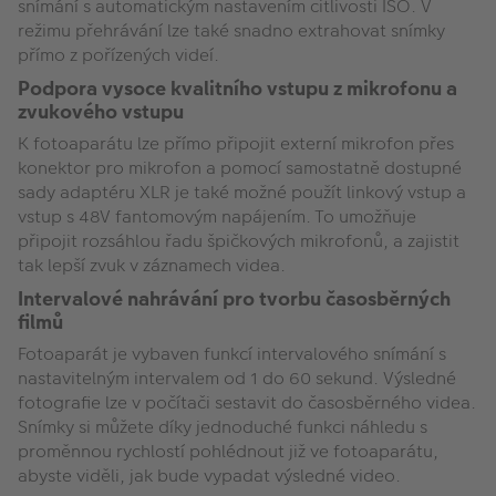
snímání s automatickým nastavením citlivosti ISO. V
režimu přehrávání lze také snadno extrahovat snímky
přímo z pořízených videí.
Podpora vysoce kvalitního vstupu z mikrofonu a
zvukového vstupu
K fotoaparátu lze přímo připojit externí mikrofon přes
konektor pro mikrofon a pomocí samostatně dostupné
sady adaptéru XLR je také možné použít linkový vstup a
vstup s 48V fantomovým napájením. To umožňuje
připojit rozsáhlou řadu špičkových mikrofonů, a zajistit
tak lepší zvuk v záznamech videa.
Intervalové nahrávání pro tvorbu časosběrných
filmů
Fotoaparát je vybaven funkcí intervalového snímání s
nastavitelným intervalem od 1 do 60 sekund. Výsledné
fotografie lze v počítači sestavit do časosběrného videa.
Snímky si můžete díky jednoduché funkci náhledu s
proměnnou rychlostí pohlédnout již ve fotoaparátu,
abyste viděli, jak bude vypadat výsledné video.