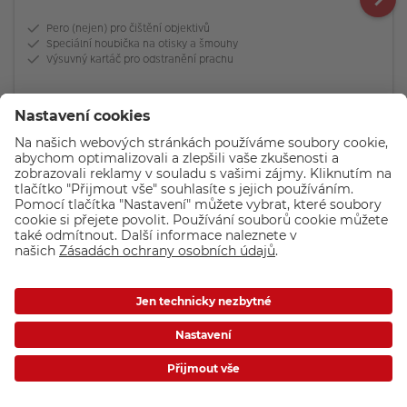
Pero (nejen) pro čištění objektivů
Speciální houbička na otisky a šmouhy
Výsuvný kartáč pro odstranění prachu
299,-
Skladem
KOUPIT
Podobné produkty