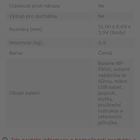
Odolnost proti nárazu:
Ne
Výstup pro sluchátka:
Ne
‎12,00 x 6,69 x
Rozměry (mm):
5,94 (body)
Hmotnost (kg):
0.9
Barva:
Černá
Baterie NP-
FW50, externí
nabíječka se
ňůrou, mikro
USB kabel,
Obsah balení:
popruh,
krytky,
počáteční
instrukce a
referenční
příručka
Zde najdete informace o bezpečnosti produktu a