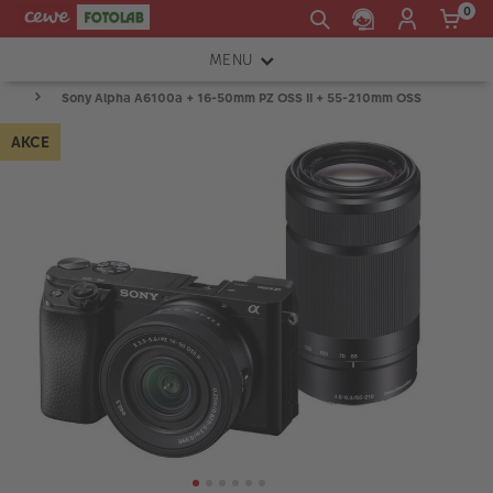
0
MENU
Sony Alpha A6100a + 16-50mm PZ OSS II + 55-210mm OSS
FOTOAPARÁTY
AKCE
OBJEKTIVY
ATELIÉR
INSTAX™
TISKÁRNY A SKENERY
FOTOBRAŠNY
PŘÍSLUŠENSTVÍ
RÁMEČKY
FOTOALBA