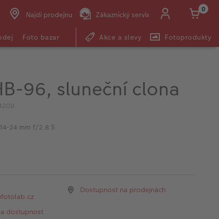
0
Najdi prodejnu
Zákaznický servis
odej
Foto bazar
Akce a slevy
Fotoprodukty
HB-96, sluneční clona
4209
14-24 mm f/2.8 S
Dostupnost na prodejnách
otolab.cz
na dostupnost