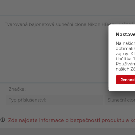
Tvarovaná bajonetová sluneční clona Nikon HB-96, určená
Značka:
Nikon
Typ příslušenství:
Sluneční clo
Zde najdete informace o bezpečnosti produktu a k