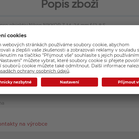
Popis zboží
 pro objektiv Nikon NIKKOR Z 14-24 mm f/2.8 S
Základní parametry
na
ontakty na výrobce