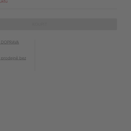
uktu
KOUPIT
č DOPRAVA
 prodejně bez