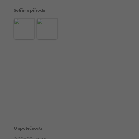
Šetříme přírodu
O společnosti
O CEWE Color a.s.