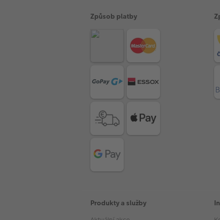
Způsob platby
Z
Produkty a služby
I
Aktuální akce
K