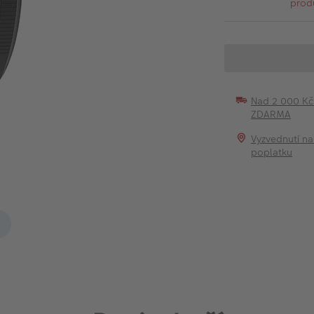
prod
Nad 2 000 K
ZDARMA
Vyzvednutí na
poplatku