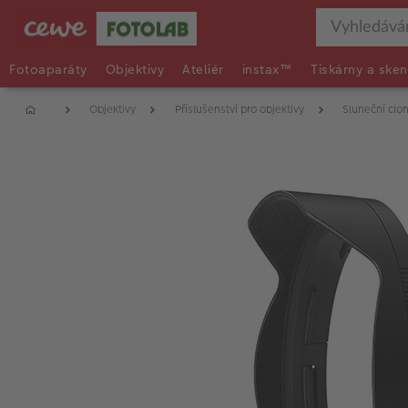
Fotoaparáty
Objektivy
Ateliér
instax™
Tiskárny a sken
Objektivy
Příslušenství pro objektivy
Sluneční clon