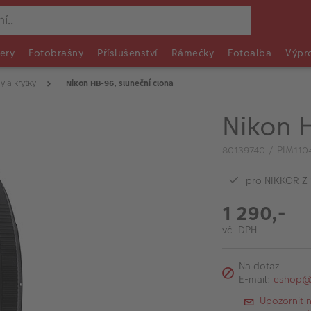
ery
Fotobrašny
Příslušenství
Rámečky
Fotoalba
Výpr
y a krytky
Nikon HB-96, sluneční clona
Nikon 
80139740 / PIM110
pro NIKKOR Z 
1 290,-
vč. DPH
Na dotaz
E-mail:
eshop@f
Upozornit 