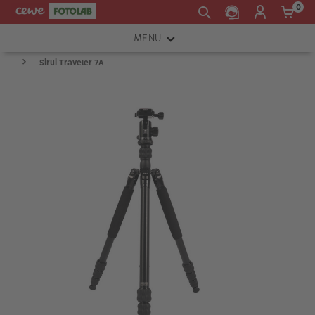
0
MENU
Sirui Traveler 7A
FOTOAPARÁTY
OBJEKTIVY
ATELIÉR
INSTAX™
TISKÁRNY A SKENERY
FOTOBRAŠNY
PŘÍSLUŠENSTVÍ
RÁMEČKY
FOTOALBA