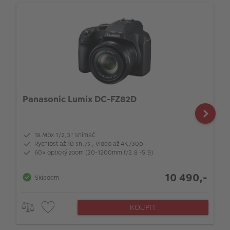
Panasonic Lumix DC-FZ82D
18 Mpx 1/2,3" snímač
Rychlost až 10 sn./s , Video až 4K/30p
60× optický zoom (20-1200mm f/2.8 -5.9)
10 490,-
Skladem
KOUPIT