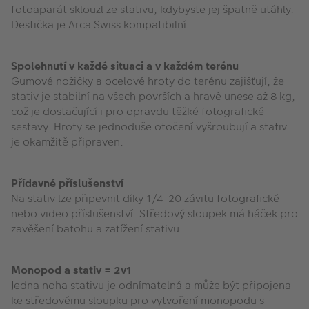
fotoaparát sklouzl ze stativu, kdybyste jej špatně utáhly.
Destička je Arca Swiss kompatibilní.
Spolehnutí v každé situaci a v každém terénu
Gumové nožičky a ocelové hroty do terénu zajišťují, že
stativ je stabilní na všech površích a hravě unese až 8 kg,
což je dostačující i pro opravdu těžké fotografické
sestavy. Hroty se jednoduše otočení vyšroubují a stativ
je okamžitě připraven.
Přídavné příslušenství
Na stativ lze připevnit díky 1/4-20 závitu fotografické
nebo video příslušenství. Středový sloupek má háček pro
zavěšení batohu a zatížení stativu.
Monopod a stativ = 2v1
Jedna noha stativu je odnímatelná a může být připojena
ke středovému sloupku pro vytvoření monopodu s