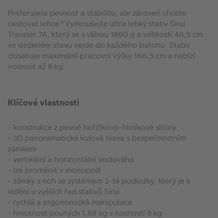
Preferujete pevnost a stabilitu, ale zároveň chcete
cestovat lehce? Vyzkoušejte ultra lehký stativ Sirui
Traveler 7A, který se s váhou 1890 g a velikostí 46,5 cm
ve složeném stavu vejde do každého batohu. Stativ
dosahuje maximální pracovní výšky 166,5 cm a nabízí
nosnost až 8 kg.
Klíčové vlastnosti
- konstrukce z pevné hořčíkovo-hliníkové slitiny
- 3D panoramatická kulová hlava s bezpečnostním
zámkem
- vertikální a horizontální vodováha
- lze proměnit v monopod
- zámky s noh se systémem 2-té podložky, který je k
vidění u vyšších řad stativů Sirui
- rychlá a ergonomická manipulace
- hmotnost pouhých 1,89 kg s nosností 8 kg