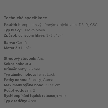
Technické specifikace
Použití:
Kompakt s výměnným objektivem, DSLR, CSC
Typ hlavy:
Kulová hlava
Způsob uchycení hlavy:
3/8", 1/4"
Barva:
Černá
Materiál:
Hliník
Středový sloupek:
Ano
Sekce nohou:
4
Průměr nohy:
25 mm
Typ zámku nohou:
Twist Lock
Patky nohou:
S hroty, Guma
Maximální výška nohou:
140 cm
Počet vodováh
: 2
Rychloupínání (quick release):
Ano
Typ destičky:
Arca