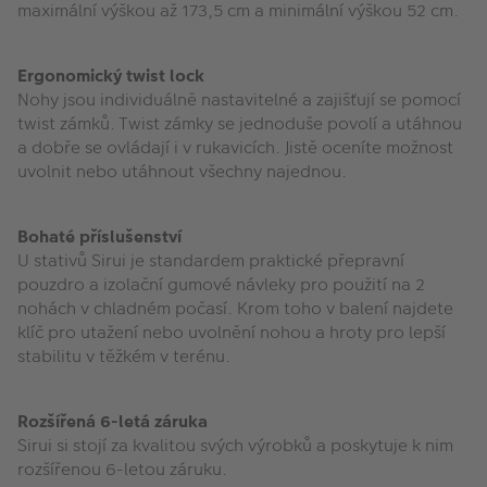
maximální výškou až 173,5 cm a minimální výškou 52 cm.
Ergonomický twist lock
Nohy jsou individuálně nastavitelné a zajišťují se pomocí
twist zámků. Twist zámky se jednoduše povolí a utáhnou
a dobře se ovládají i v rukavicích. Jistě oceníte možnost
uvolnit nebo utáhnout všechny najednou.
Bohaté příslušenství
U stativů Sirui je standardem praktické přepravní
pouzdro a izolační gumové návleky pro použití na 2
nohách v chladném počasí. Krom toho v balení najdete
klíč pro utažení nebo uvolnění nohou a hroty pro lepší
stabilitu v těžkém v terénu.
Rozšířená 6-letá záruka
Sirui si stojí za kvalitou svých výrobků a poskytuje k nim
rozšířenou 6-letou záruku.