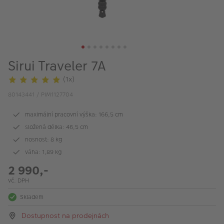
VÝPRODEJ
FOTO BAZAR
Akce a slevy
Sirui Traveler 7A
Fotoprodukty
(1x)
80143441 / PIM1127704
maximální pracovní výška: 166,5 cm
složená délka: 46,5 cm
nosnost: 8 kg
váha: 1,89 kg
2 990,-
vč. DPH
Skladem
Dostupnost na prodejnách