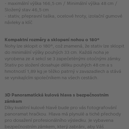
- maximální výška 166,5 cm / Minimální výška 48 cm /
Složený stav 46,5 cm
- stativ, přepravní taška, ocelové hroty, izolační gumové
návleky a klíč
Kompaktní rozměry a sklopení nohou o 180°
Nohy lze sklopit o 180°, což znamená, že stativ lze sklopit
do minimální výšky pouhých 33 cm. Každá noha je
vyrobena ze 4 sekcí se 3 zapečetěnými otočnými zámky.
Stativ po složení dosahuje délku pouhých 48 cm a s
hmotností 1,89 kg je těžko patrný v zavazadlech a stává
se vynikajícím společníkem na všech cestách.
3D Panoramatická kulová hlava s bezpečnostním
zámkem
Díky kvalitní kulové hlavě bude pro vás fotografování
panoramat hračkou. Hlava má plynulé a tiché přechody
pro dosažení profesionálního výsledku. Je vybavena
bezpečnostním zámkem, který zabráni, aby Váš