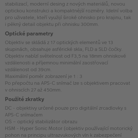
stabilizací, moderní desing z nových materiálů, novou
optickou konstrukci a kompaktnější rozměry. Idelní volba
pro uživatele, kteří využijí široké ohnisko pro krajinu, tak
i pěkný detail objektu při ohnisku 300mm.
Optické parametry
Objektiv se skládá z 17 optických elementů ve 13
skupinách, obsahuje asférické skla, FLD a SLD čočky.
Objektiv nabízí světelnost od F3,5 na 18mm ohniskové
vzdálenosti a příjemnou minimální zaostřovací
vzdálenost od 39cm.
Maximální poměr zobrazení je 1 : 3
Po přepočtu na APS-C snímač lze s objektivem pracovat
v ohniscích 27 až 450mm.
Použité zkratky
DC - objektivy určené pouze pro digitální zrcadlovky s
APS-C snímačem
OS – optický stabilizátor obrazu
HSM - Hyper Sonic Motor (objektiv používající motorický
pohon na principu ultrazvukových vln k zabezpečení