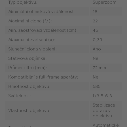
Typ objektivu:
Superzoom
Minimální ohnisková vzdálenost:
18
Maximální clona (f/):
22
Min. zaostřovací vzdálenost (cm):
45
Maximální zvětšení (x):
0,39
Sluneční clona v balení:
Ano
Stativová objímka:
Ne
Průměr filtru (mm):
72 mm
Kompatibilní s full-frame aparáty:
Ne
Hmotnost objektivu:
585
Světelnost:
f/3.5-6.3
Stabilizace
Vlastnosti objektivu:
obrazu v
objektivu
Automatické