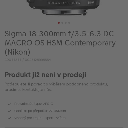
VÝPRODEJ
FOTO BAZAR
Akce a slevy
Sigma 18-300mm f/3.5-6.3 DC
Fotoprodukty
MACRO OS HSM Contemporary
(Nikon)
80044244 / 0085126886554
Produkt již není v prodeji
Potřebujete-li poradit s výběrem podobného produktu,
prosíme, kontaktujte nás.
Pro snímače typu: APS-C
Ohnisko po přepočtu: 27-450mm
Vhodný pro krajinu, sport, zvířata