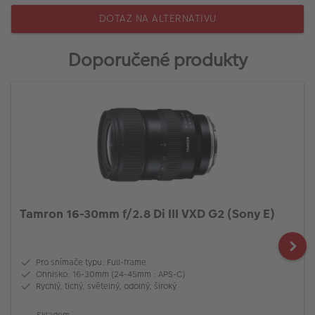
DOTAZ NA ALTERNATIVU
Doporučené produkty
Tamron 16-30mm f/2.8 Di III VXD G2 (Sony E)
Pro snímače typu: Full-frame
Ohnisko: 16-30mm (24-45mm : APS-C)
Rychlý, tichý, světelný, odolný, široký