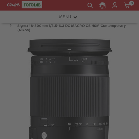
0
MENU
Sigma 18-300mm f/3.5-6.3 DC MACRO OS HSM Contemporary
FOTOAPARÁTY
(Nikon)
OBJEKTIVY
ATELIÉR
INSTAX™
TISKÁRNY A SKENERY
FOTOBRAŠNY
PŘÍSLUŠENSTVÍ
RÁMEČKY
FOTOALBA