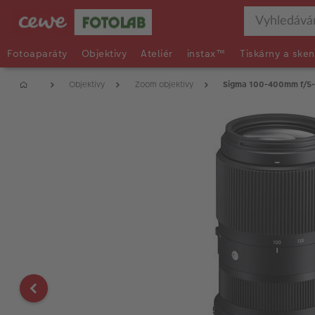
Fotoaparáty
Objektivy
Ateliér
instax™
Tiskárny a sken
Objektivy
Zoom objektivy
Sigma 100-400mm f/5-