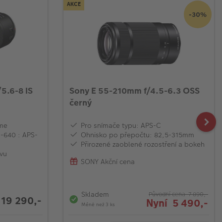
AKCE
-30%
5.6-8 IS
Sony E 55-210mm f/4.5-6.3 OSS
černý
ame
Pro snímače typu: APS-C
-640 : APS-
Ohnisko po přepočtu: 82,5-315mm
Přirozené zaoblené rozostření a bokeh
ivu
SONY Akční cena
Skladem
Původní cena 7 890,-
19 290,-
Nyní 5 490,-
Méně než 3 ks