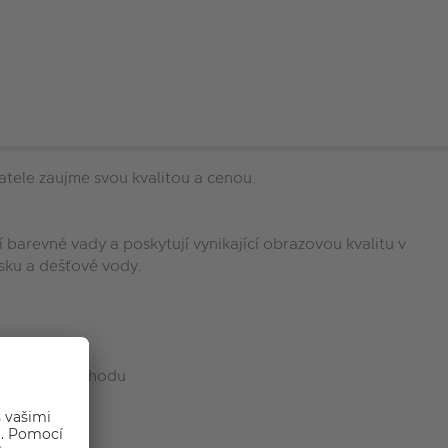
tele zaujme svou kvalitou a cenou.
 barevné vady a poskytují vynikající obrazovou kvalitu v
ísku a dešťové vody.
rychlého AF chodu