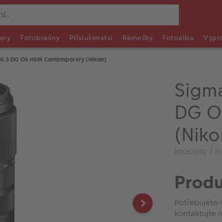
ery
Fotobrašny
Příslušenství
Rámečky
Fotoalba
Výpr
6.3 DG OS HSM Contemporary (Nikon)
Sigm
DG O
(Niko
80051930 / P
Produ
Potřebujete-
kontaktujte n