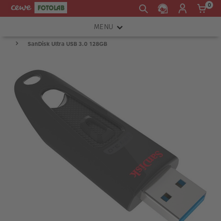
0
MENU
SanDisk Ultra USB 3.0 128GB
FOTOAPARÁTY
OBJEKTIVY
ATELIÉR
INSTAX™
TISKÁRNY A SKENERY
FOTOBRAŠNY
PŘÍSLUŠENSTVÍ
RÁMEČKY
FOTOALBA