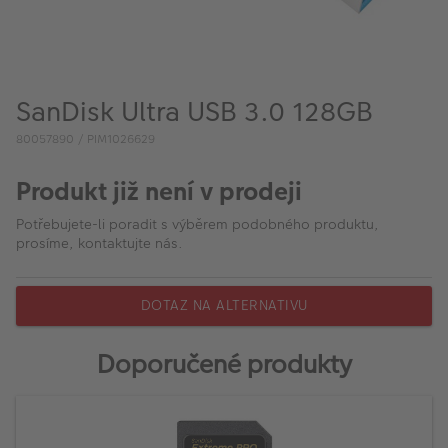
VÝPRODEJ
FOTO BAZAR
Akce a slevy
SanDisk Ultra USB 3.0 128GB
Fotoprodukty
80057890 / PIM1026629
Produkt již není v prodeji
Potřebujete-li poradit s výběrem podobného produktu,
prosíme, kontaktujte nás.
DOTAZ NA ALTERNATIVU
Doporučené produkty