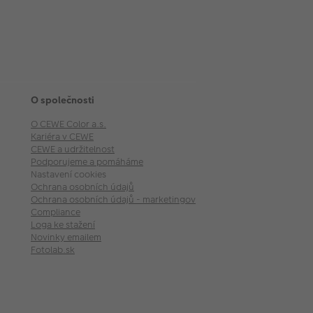
O společnosti
O CEWE Color a.s.
Kariéra v CEWE
CEWE a udržitelnost
Podporujeme a pomáháme
Nastavení cookies
Ochrana osobních údajů
Ochrana osobních údajů - marketingové akce
Compliance
Loga ke stažení
Novinky emailem
Fotolab.sk