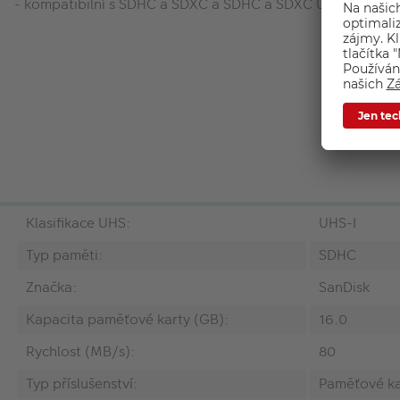
- kompatibilní s SDHC a SDXC a SDHC a SDXC UHS-I zaříze
Klasifikace UHS:
UHS-I
Typ paměti:
SDHC
Značka:
SanDisk
Kapacita paměťové karty (GB):
16.0
Rychlost (MB/s):
80
Typ příslušenství:
Paměťové ka