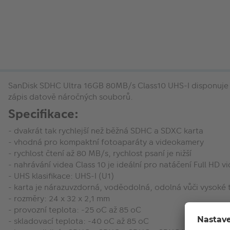
SanDisk SDHC Ultra 16GB 80MB/s Class10 UHS-I disponuje skv
zápis datově náročných souborů.
Specifikace:
- dvakrát tak rychlejší než běžná SDHC a SDXC karta
- vhodná pro kompaktní fotoaparáty a videokamery
- rychlost čtení až 80 MB/s, rychlost psaní je nižší
- nahrávání videa Class 10 je ideální pro natáčení Full HD v
- UHS klasifikace: UHS-I (U1)
- karta je nárazuvzdorná, voděodolná, odolná vůči vysoké
- rozměry: 24 x 32 x 2,1 mm
- provozní teplota: -25 oC až 85 oC
- skladovací teplota: -40 oC až 85 oC