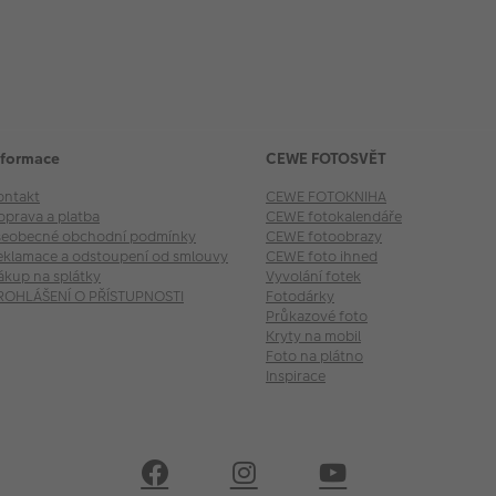
nformace
CEWE FOTOSVĚT
ontakt
CEWE FOTOKNIHA
oprava a platba
CEWE fotokalendáře
šeobecné obchodní podmínky
CEWE fotoobrazy
eklamace a odstoupení od smlouvy
CEWE foto ihned
ákup na splátky
Vyvolání fotek
ROHLÁŠENÍ O PŘÍSTUPNOSTI
Fotodárky
Průkazové foto
Kryty na mobil
Foto na plátno
Inspirace