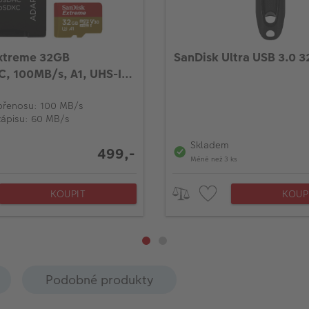
xtreme 32GB
SanDisk Ultra USB 3.0 
, 100MB/s, A1, UHS-I,
ptér
 přenosu: 100 MB/s
zápisu: 60 MB/s
Skladem
499,-
Méně než 3 ks
KOUPIT
KOUP
Podobné produkty