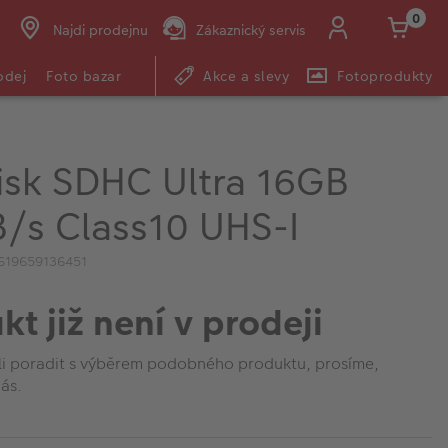
0
Najdi prodejnu
Zákaznický servis
odej
Foto bazar
Akce a slevy
Fotoprodukty
isk SDHC Ultra 16GB
/s Class10 UHS-I
619659136451
kt již není v prodeji
li poradit s výběrem podobného produktu, prosíme,
ás.