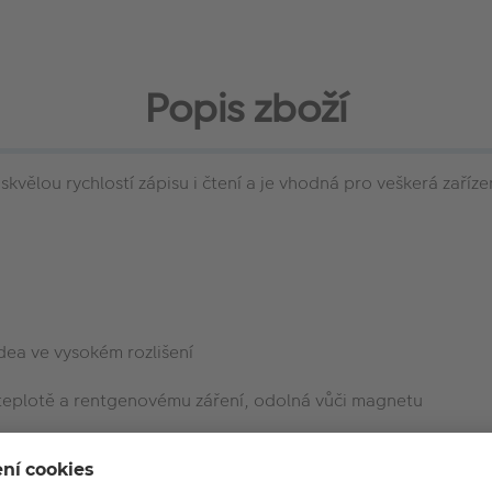
Popis zboží
ělou rychlostí zápisu i čtení a je vhodná pro veškerá zaříze
idea ve vysokém rozlišení
 teplotě a rentgenovému záření, odolná vůči magnetu