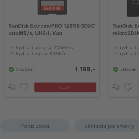
SanDisk ExtremePRO 128GB SDXC
SanDisk E
200MB/s, UHS-I, V30
microSDHC
V30 + ada
Rychlost přenosu: 200MB/s
rychlost
Rychlost zápisu: 90MB/s
rychlost 
1 199,-
Skladem
Skladem
KOUPIT
Popis zboží
Základní parametry