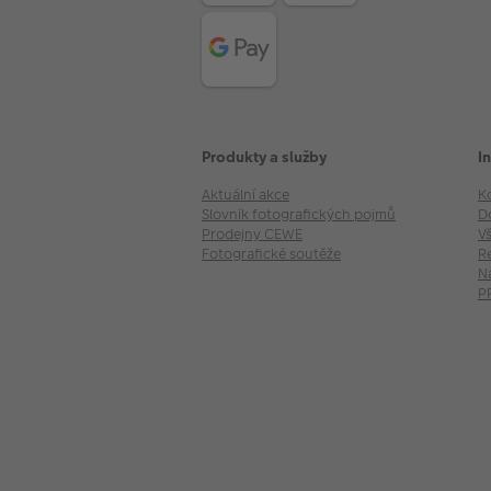
Produkty a služby
I
Aktuální akce
K
Slovník fotografických pojmů
D
Prodejny CEWE
V
Fotografické soutěže
R
N
P