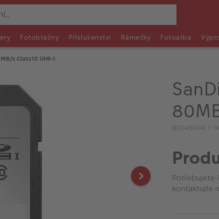
ery
Fotobrašny
Příslušenství
Rámečky
Fotoalba
Výpr
0MB/s Class10 UHS-I
SanD
80MB
80045604 / 0
Produ
Potřebujete-
kontaktujte n