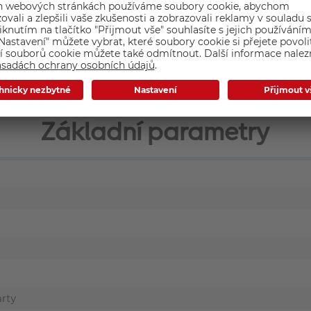
ními
Základní parametry
rty