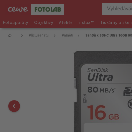
Fotoaparáty
Objektivy
Ateliér
instax™
Tiskárny a sken
Příslušenství
Paměti
SanDisk SDHC Ultra 16GB 8