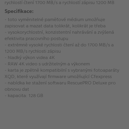
rychlostí čtení 1700 MB/s a rychlostí zápisu 1200 MB
Specifikace:
- toto vyměnitelné paměťové médium umožňuje
zapisovat a mazat data tolikrát, kolikrát je třeba
- vysokorychlostní, konzistentní nahrávání a zvýšená
efektivita pracovního postupu
- extrémně vysoké rychlosti čtení až do 1700 MB/s a
1200 MB/s rychlosti zápisu
- hladký výkon videa 4K
- RAW 4K video s udržitelným a výkonem
- karta je zpětně kompatibilní s vybranými fotoaparáty
XQD, které využívají firmware umožňující Cfexpress
- nabídka ke stažení softwaru RescuePRO Deluxe pro
obnovu dat
- kapacita: 128 GB