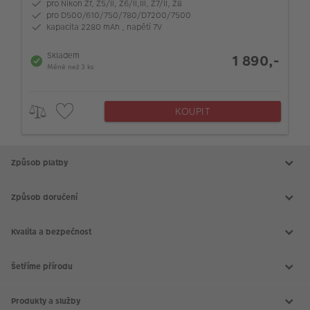
pro Nikon Zf, Z5/II, Z6/II,III, Z7/II, Z8
pro D500/610/750/780/D7200/7500
kapacita 2280 mAh , napětí 7V
Skladem
1 890,-
Méně než 3 ks
KOUPIT
Způsob platby
Způsob doručení
Kvalita a bezpečnost
Šetříme přírodu
Produkty a služby