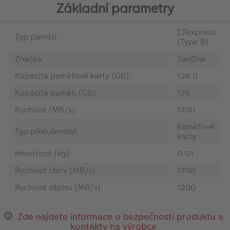
Základní parametry
CFexpress
Typ paměti:
(Type B)
Značka:
SanDisk
Kapacita paměťové karty (GB):
128.0
Kapacita paměti (GB):
128
Rychlost (MB/s):
1700
Paměťové
Typ příslušenství:
karty
Hmotnost (kg):
0.01
Rychlost čtení (MB/s):
1700
Rychlost zápisu (MB/s):
1200
Zde najdete informace o bezpečnosti produktu a
kontakty na výrobce