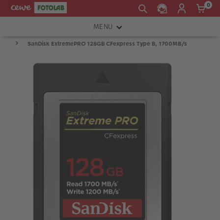
0
MENU
SanDisk ExtremePRO 128GB CFexpress Type B, 1700MB/s
FOTOAPARÁTY
OBJEKTIVY
ATELIÉR
INSTAX™
TISKÁRNY A SKENERY
FOTOBRAŠNY
PŘÍSLUŠENSTVÍ
RÁMEČKY
FOTOALBA