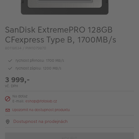
VÝPRODEJ
FOTO BAZAR
SanDisk ExtremePRO 128GB
Akce a slevy
CFexpress Type B, 1700MB/s
Fotoprodukty
80118634 / PIM1079870
rychlost přenosu: 1700 MB/s
rychlost zápisu: 1200 MB/s
3 999,-
vč. DPH
Na dotaz
E-mail:
eshop@fotolab.cz
Upozornit na dostupnost produktu
Dostupnost na prodejnách
KOUPIT