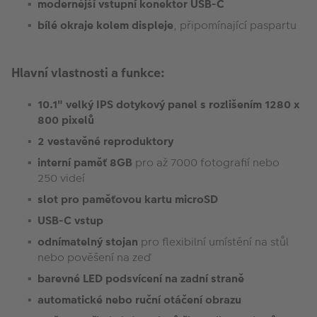
modernější vstupní konektor USB-C
bílé okraje kolem displeje
, připomínající paspartu
Hlavní vlastnosti a funkce:
10.1" velký IPS dotykový panel s rozlišením 1280 x
800 pixelů
2 vestavěné reproduktory
interní paměť 8GB
pro až 7000 fotografií nebo
250 videí
slot pro paměťovou kartu microSD
USB-C vstup
odnímatelný stojan
pro flexibilní umístění na stůl
nebo pověšení na zeď
barevné LED podsvícení na zadní straně
automatické nebo ruční otáčení obrazu