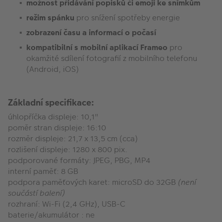
možnost přidávání popisků či emoji ke snímkům
režim spánku
pro snížení spotřeby energie
zobrazení času a informací o počasí
kompatibilní s mobilní aplikací Frameo
pro
okamžité sdílení fotografií z mobilního telefonu
(Android, iOS)
Základní specifikace:
úhlopříčka displeje: 10,1"
poměr stran displeje: 16:10
rozměr displeje: 21,7 x 13,5 cm (cca)
rozlišení displeje: 1280 x 800 pix.
podporované formáty: JPEG, PBG, MP4
interní paměť: 8 GB
podpora paměťových karet: microSD do 32GB
(není
součástí balení)
rozhraní: Wi-Fi (2,4 GHz), USB-C
baterie/akumulátor : ne