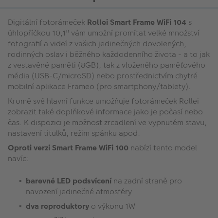
Digitální fotorámeček
Rollei Smart Frame WiFi 104
s
úhlopříčkou 10,1" vám umožní promítat velké množství
fotografií a videí z vašich jedinečných dovolených,
rodinných oslav i běžného každodenního života - a to jak
z vestavěné paměti (8GB), tak z vloženého paměťového
média (USB-C/microSD) nebo prostřednictvím chytré
mobilní aplikace Frameo (pro smartphony/tablety).
Kromě své hlavní funkce umožňuje fotorámeček Rollei
zobrazit také doplňkové informace jako je počasí nebo
čas. K dispozici je možnost zrcadlení ve vypnutém stavu,
nastavení titulků, režim spánku apod.
Oproti verzi Smart Frame WiFi 100
nabízí tento model
navíc:
barevné LED podsvícení
na zadní straně pro
navození jedinečné atmosféry
dva reproduktory
o výkonu 1W