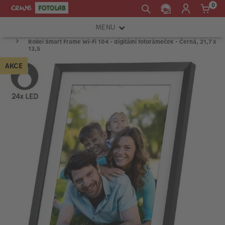
0
MENU
Rollei Smart Frame Wi-Fi 104 - digitální fotorámeček - Černá, 21,7 x
FOTOAPARÁTY
13,5
AKCE
OBJEKTIVY
ATELIÉR
INSTAX™
TISKÁRNY A SKENERY
FOTOBRAŠNY
PŘÍSLUŠENSTVÍ
RÁMEČKY
FOTOALBA