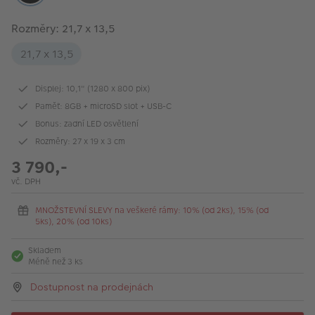
Rozměry: 21,7 x 13,5
21,7 x 13,5
Displej: 10,1" (1280 x 800 pix)
Paměť: 8GB + microSD slot + USB-C
Bonus: zadní LED osvětlení
Rozměry: 27 x 19 x 3 cm
3 790,-
vč. DPH
MNOŽSTEVNÍ SLEVY na veškeré rámy: 10% (od 2ks), 15% (od
5ks), 20% (od 10ks)
Skladem
Méně než 3 ks
Dostupnost na prodejnách