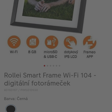
VÝPRODEJ
FOTO BAZAR
Akce a slevy
Fotoprodukty
Rollei Smart Frame Wi-Fi 104 -
digitální fotorámeček
80160167 / PIM5010930
Barva: Černá