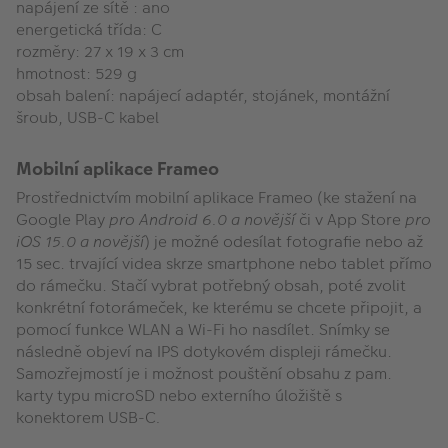
napájení ze sítě : ano
energetická třída: C
rozměry: 27 x 19 x 3 cm
hmotnost: 529 g
obsah balení: napájecí adaptér, stojánek, montážní
šroub, USB-C kabel
Mobilní aplikace Frameo
Prostřednictvím mobilní aplikace Frameo (ke stažení na
Google Play
pro
Android 6.0 a novější
či v App Store
pro
iOS 15.0 a novější
) je možné odesílat fotografie nebo až
15 sec. trvající videa skrze smartphone nebo tablet přímo
do rámečku. Stačí vybrat potřebný obsah, poté zvolit
konkrétní fotorámeček, ke kterému se chcete připojit, a
pomocí funkce WLAN a Wi-Fi ho nasdílet. Snímky se
následně objeví na IPS dotykovém displeji rámečku.
Samozřejmostí je i možnost pouštění obsahu z pam.
karty typu microSD nebo externího úložiště s
konektorem USB-C
.