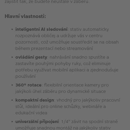
zajistit tak, že budete neustále v záběru.
Hlavní vlastnosti:
inteligentní AI sledování
: stativ automaticky
rozpoznává obličej a udržuje vás v centru
pozornosti, což umožňuje soustředit se na obsah
během prezentací nebo streamování
ovládání gesty
: nahrávání snadno spustíte a
zastavíte pouhými pohyby ruky, což eliminuje
potřebu využívat mobilní aplikaci a zjednodušuje
používání
360° rotace
: flexibilní orientace kamery pro
jakýkoli úhel záběru pro dynamické situace
kompaktní design
: vhodný pro jakýkoliv pracovní
stůl, ideální pro online schůzky, webináře a
edukační videa
univerzální připojení
: 1/4" závit na spodní straně
umožňuje snadnou montáž na jakýkoliv stativ