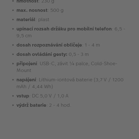
hmotnost
: 230 g
max. nosnost
: 500 g
materiál
: plast
upínací rozsah držáku pro mobilní telefon
: 6,5 -
9,5 cm
dosah rozpoznávání obličeje
: 1 - 4 m
dosah ovládání gesty:
0,5 - 3 m
připojení
: USB-C, závit ¼ palce, Cold-Shoe-
Mount
napájení
: Lithium-iontová baterie (3,7 V / 1200
mAh / 4,44 Wh)
vstup
: DC 5,0 V / 1,0 A
výdrž baterie
: 2 - 4 hod.