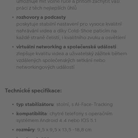
umožňuje mít volné ruce a přitom zachytit vaší
práci z těch nejlepších úhlů
rozhovory a podcasty
poskytuje stabilní nastavení pro vysoce kvalitní
nahrávání videa a díky Cold-Shoe paticím na
každé straně čelistí, i kvalitního zvuku a osvětlení
virtuální networking a společenské události
zlepšuje kvalitu videa a uživatelský zážitek během
vzdálených společenských setkání nebo
networkingových událostí
Technické specifikace:
typ stabilizátoru
: stolní, s AI-Face-Tracking
kompatibilita
: chytré telefony s operačním
systémem Android 4.4 nebo IOS 5.1
rozměry
: 9,5 x 9,5 x 13,5 -18,8 cm