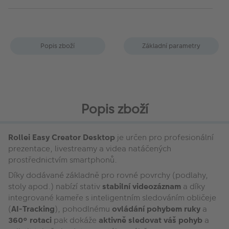
Popis zboží
Základní parametry
Popis zboží
Rollei Easy Creator Desktop
je určen pro profesionální
prezentace, livestreamy a videa natáčených
prostřednictvím smartphonů.
Díky dodávané základně pro rovné povrchy (podlahy,
stoly apod.) nabízí stativ
stabilní videozáznam
a díky
integrované kameře s inteligentním sledováním obličeje
(
AI-Tracking
), pohodlnému
ovládání pohybem ruky
a
360° rotaci
pak dokáže
aktivně sledovat váš pohyb
a