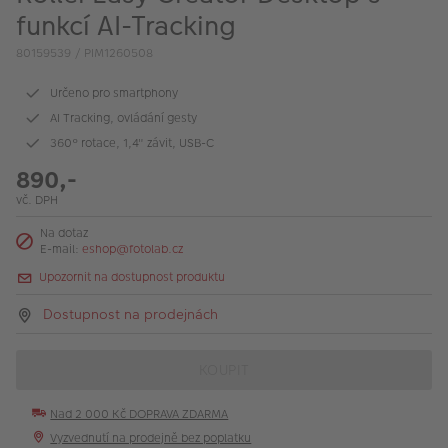
VÝPRODEJ
funkcí AI-Tracking
FOTO BAZAR
80159539 / PIM1260508
Akce a slevy
Určeno pro smartphony
AI Tracking, ovládání gesty
Fotoprodukty
360° rotace, 1,4" závit, USB-C
890,-
vč. DPH
Na dotaz
E-mail:
eshop@fotolab.cz
Upozornit na dostupnost produktu
Dostupnost na prodejnách
KOUPIT
Nad 2 000 Kč DOPRAVA ZDARMA
Vyzvednutí na prodejně bez poplatku