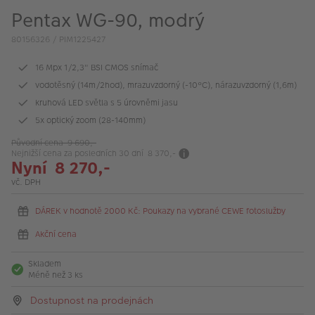
VÝPRODEJ
Pentax WG-90, modrý
FOTO BAZAR
80156326 / PIM1225427
Akce a slevy
16 Mpx 1/2,3" BSI CMOS snímač
vodotěsný (14m/2hod), mrazuvzdorný (-10°C), nárazuvzdorný (1,6m)
Fotoprodukty
kruhová LED světla s 5 úrovněmi jasu
5x optický zoom (28-140mm)
Původní cena 9 690,-
Nejnižší cena za posledních 30 dní 8 370,-
Nyní 8 270,-
vč. DPH
DÁREK v hodnotě 2000 Kč: Poukazy na vybrané CEWE fotoslužby
Akční cena
Skladem
Méně než 3 ks
Dostupnost na prodejnách