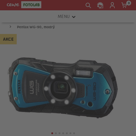
0
MENU
Pentax WG-90, modrý
FOTOAPARÁTY
AKCE
OBJEKTIVY
ATELIÉR
INSTAX™
TISKÁRNY A SKENERY
FOTOBRAŠNY
PŘÍSLUŠENSTVÍ
RÁMEČKY
FOTOALBA