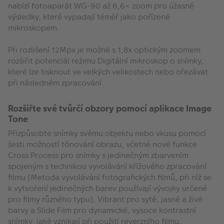
nabízí fotoaparát WG-90 až 6,6× zoom pro úžasné
výsledky, které vypadají téměř jako pořízené
mikroskopem.
Při rozlišení 12Mpx je možné s 1,8x optickým zoomem
rozšiřit potenciál režimu Digitální mikroskop o snímky,
které lze tisknout ve velkých velikostech nebo ořezávat
při následném zpracování.
Rozšiřte své tvůrčí obzory pomocí aplikace Image
Tone
Přizpůsobte snímky svému objektu nebo vkusu pomocí
šesti možností tónování obrazu, včetně nové funkce
Cross Process pro snímky s jedinečným zbarvením
spojeným s technikou vyvolávání křížového zpracování
filmu (Metoda vyvolávání fotografických filmů, při níž se
k vytvoření jedinečných barev používají vývojky určené
pro filmy různého typu), Vibrant pro syté, jasné a živé
barvy a Slide Film pro dynamické, vysoce kontrastní
snímky, jaké vznikají při použití reverzního filmu.