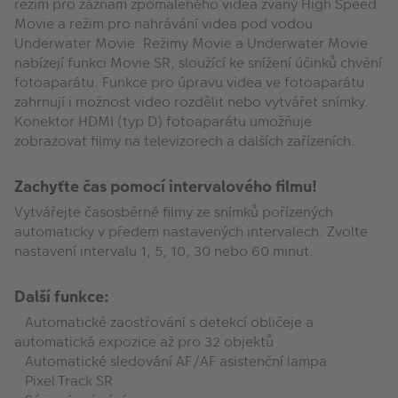
režim pro záznam zpomaleného videa zvaný High Speed
Movie a režim pro nahrávání videa pod vodou
Underwater Movie. Režimy Movie a Underwater Movie
nabízejí funkci Movie SR, sloužící ke snížení účinků chvění
fotoaparátu. Funkce pro úpravu videa ve fotoaparátu
zahrnují i možnost video rozdělit nebo vytvářet snímky.
Konektor HDMI (typ D) fotoaparátu umožňuje
zobrazovat filmy na televizorech a dalších zařízeních.
Zachyťte čas pomocí intervalového filmu!
Vytvářejte časosběrné filmy ze snímků pořízených
automaticky v předem nastavených intervalech. Zvolte
nastavení intervalu 1, 5, 10, 30 nebo 60 minut.
Další funkce:
Automatické zaostřování s detekcí obličeje a
automatická expozice až pro 32 objektů
Automatické sledování AF/AF asistenční lampa
Pixel Track SR