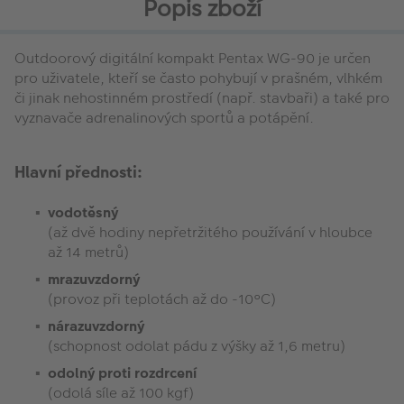
Popis zboží
Outdoorový digitální kompakt Pentax WG-90 je určen
pro uživatele, kteří se často pohybují v prašném, vlhkém
či jinak nehostinném prostředí (např. stavbaři) a také pro
vyznavače adrenalinových sportů a potápění.
Hlavní přednosti:
vodotěsný
(až dvě hodiny nepřetržitého používání v hloubce
až 14 metrů)
mrazuvzdorný
(provoz při teplotách až do -10°C)
nárazuvzdorný
(schopnost odolat pádu z výšky až 1,6 metru)
odolný proti rozdrcení
(odolá síle až 100 kgf)