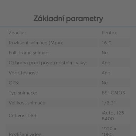
Základní parametry
Značka:
Pentax
Rozlišení snímače (Mpx):
16.0
Full-frame snímač:
Ne
Ochrana před povětrnostními vlivy:
Ano
Vodotěsnost:
Ano
GPS:
Ne
Typ snímače:
BSI-CMOS
Velikost snímače:
1/2,3"
iAuto, 125-
Citlivost ISO:
6400
1920 x
Rozlišení videa:
1080,