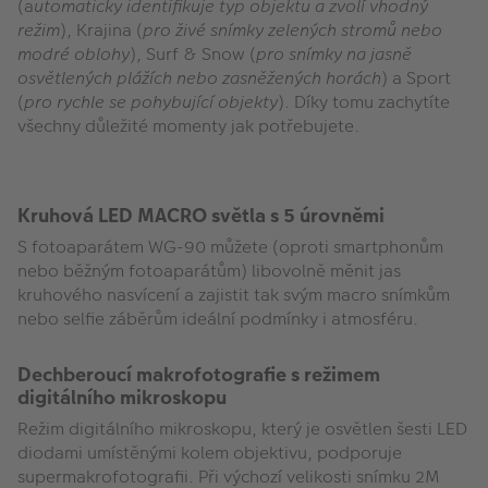
(a
utomaticky identifikuje typ objektu a zvolí vhodný
režim
), Krajina (
pro živé snímky zelených stromů nebo
modré oblohy
), Surf & Snow (
pro snímky na jasně
osvětlených plážích nebo zasněžených horách
) a Sport
(
pro rychle se pohybující objekty
). Díky tomu zachytíte
všechny důležité momenty jak potřebujete.
Kruhová LED MACRO světla s 5 úrovněmi
S fotoaparátem WG-90 můžete (oproti smartphonům
nebo běžným fotoaparátům) libovolně měnit jas
kruhového nasvícení a zajistit tak svým macro snímkům
nebo selfie záběrům ideální podmínky i atmosféru.
Dechberoucí makrofotografie s režimem
digitálního mikroskopu
Režim digitálního mikroskopu, který je osvětlen šesti LED
diodami umístěnými kolem objektivu, podporuje
supermakrofotografii. Při výchozí velikosti snímku 2M