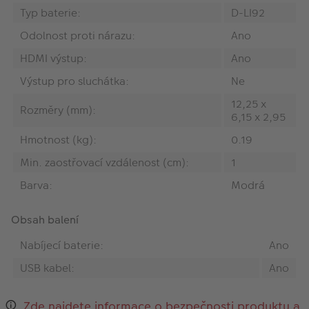
Typ baterie:
D-LI92
Odolnost proti nárazu:
Ano
HDMI výstup:
Ano
Výstup pro sluchátka:
Ne
12,25 x
Rozměry (mm):
6,15 x 2,95
Hmotnost (kg):
0.19
Min. zaostřovací vzdálenost (cm):
1
Barva:
Modrá
Obsah balení
Nabíjecí baterie:
Ano
USB kabel:
Ano
Zde najdete informace o bezpečnosti produktu a