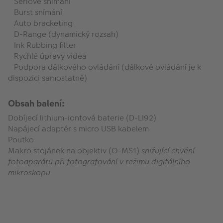
Sériové snímání
Burst snímání
Auto bracketing
D-Range (dynamický rozsah)
Ink Rubbing filter
Rychlé úpravy videa
Podpora dálkového ovládání (dálkové ovládání je k
dispozici samostatně)
Obsah balení:
Dobíjecí lithium-iontová baterie (D-LI92)
Napájecí adaptér s micro USB kabelem
Poutko
Makro stojánek na objektiv (O-MS1)
snižující chvění
fotoaparátu při fotografování v režimu digitálního
mikroskopu