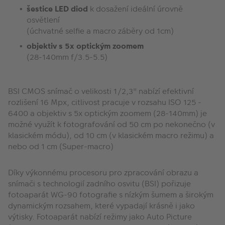
šestice LED diod
k dosažení ideální úrovně
osvětlení
(úchvatné selfie a macro záběry od 1cm)
objektiv s 5x optickým zoomem
(28-140mm f/3.5-5.5)
BSI CMOS snímač o velikosti 1/2,3" nabízí efektivní
rozlišení 16 Mpx, citlivost pracuje v rozsahu ISO 125 -
6400 a objektiv s 5x optickým zoomem (28-140mm) je
možné využít k fotografování od 50 cm po nekonečno (v
klasickém módu), od 10 cm (v klasickém macro režimu) a
nebo od 1 cm (Super-macro)
Díky výkonnému procesoru pro zpracování obrazu a
snímači s technologií zadního osvitu (BSI) pořizuje
fotoaparát WG-90 fotografie s nízkým šumem a širokým
dynamickým rozsahem, které vypadají krásně i jako
výtisky. Fotoaparát nabízí režimy jako Auto Picture