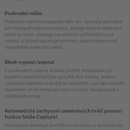
Podvodní režim
Podvodní režim fotoaparátu WG-90, vyvinutý speciálně
pro fotografování pod vodou, snižuje modré zabarvení,
které se často objevuje na snímcích pořízených pod
vodou, a účinně upravuje kontrast, aby kompenzoval
rozptýlené podvodní světlo.
Blesk vypnut/zapnut
V podvodním režimu dokáže pořídit fotoaparát při
každém stisknutí tlačítka spouště dva snímky, jeden s
vypnutým bleskem a druhý se zapnutým, což vám umožní
soustředit se na kompozici bez nutnosti manipulovat s
ovládacími prvky.
Automatické zachycení usměvavých tváří pomocí
funkce Smile Capture!
Fotoaparát detekuje portrétované osoby a automaticky