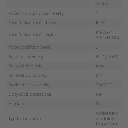
30fps
Počet slotů pro pam. karty:
1
Formát souborů - foto:
JPEG
MPEG-4
Formát souborů - video:
AVC/H.264
Počet ostřících bodů:
9
Rychlost závěrky:
4 - 1/4000
Vestavěný blesk:
Ano
Velikost obrazovky:
2.7
Rozlišení obrazovky:
230000
Dotyková obrazovka:
Ne
Hledáček:
Ne
Vodotěsný
Typ fotoaparátu:
a odolný
fotoaparát