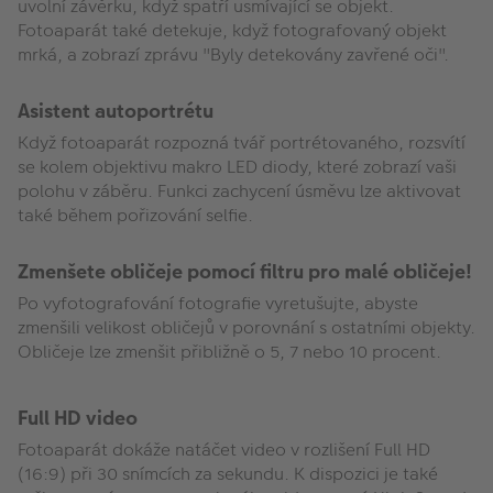
uvolní závěrku, když spatří usmívající se objekt.
Fotoaparát také detekuje, když fotografovaný objekt
mrká, a zobrazí zprávu "Byly detekovány zavřené oči".
Asistent autoportrétu
Když fotoaparát rozpozná tvář portrétovaného, rozsvítí
se kolem objektivu makro LED diody, které zobrazí vaši
polohu v záběru. Funkci zachycení úsměvu lze aktivovat
také během pořizování selfie.
Zmenšete obličeje pomocí filtru pro malé obličeje!
Po vyfotografování fotografie vyretušujte, abyste
zmenšili velikost obličejů v porovnání s ostatními objekty.
Obličeje lze zmenšit přibližně o 5, 7 nebo 10 procent.
Full HD video
Fotoaparát dokáže natáčet video v rozlišení Full HD
(16:9) při 30 snímcích za sekundu. K dispozici je také