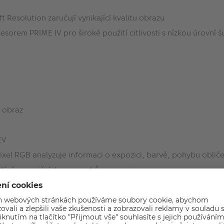
Resolution zaručují vynikající kvalitu obrazu
orem PRIME IV pro široké použití citlivosti s nízkou úrovní 
ý obraz
EV
xel RGB analyzuje informaci o expozici, barvě, pohybu obliče
dání expozičních parametrů
leti, CTE, Digitální Filtr)
 Intervalové expozice