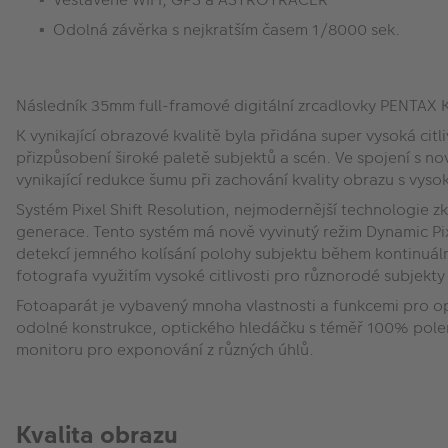
Odolná závěrka s nejkratším časem 1/8000 sek.
Následník 35mm full-framové digitální zrcadlovky PENTAX K
K vynikající obrazové kvalitě byla přidána super vysoká cit
přizpůsobení široké paletě subjektů a scén. Ve spojení s 
vynikající redukce šumu při zachování kvality obrazu s vysok
Systém Pixel Shift Resolution, nejmodernější technologie z
generace. Tento systém má nově vyvinutý režim Dynamic Pixe
detekcí jemného kolísání polohy subjektu během kontinuáln
fotografa využitím vysoké citlivosti pro různorodé subjekty
Fotoaparát je vybavený mnoha vlastnosti a funkcemi pro opt
odolné konstrukce, optického hledáčku s téměř 100% polem
monitoru pro exponování z různých úhlů.
Kvalita obrazu