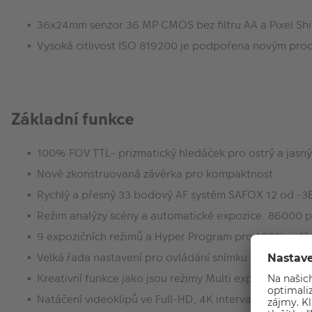
36x24mm senzor 36 MP CMOS bez filtru AA a Pixel Shift 
Vysoká citlivost ISO 819200 je podpořena novým proces
Základní funkce
100% FOV TTL- prizmatický hledáček pro ostrý a jasn
Nově zkonstruovaná závěrka pro kompaktnost
Rychlý a přesný 33 bodový AF systém SAFOX 12 od -3
Režim analýzy scény a automatické expozice. 86000 pi
9 expozičních režimů a Hyper Program pro 100% ovlá
Velká řada nastavení pro ovládání snímku (HDR, odstín p
Kreativní funkce jako jsou režimy Multi expozice nebo
Natáčení videoklipů ve Full-HD, 4K intervalové video