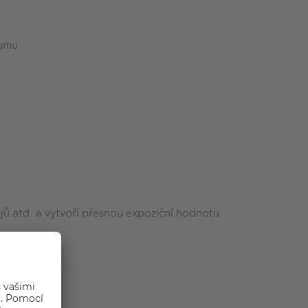
šumu
jů atd. a vytvoří přesnou expoziční hodnotu