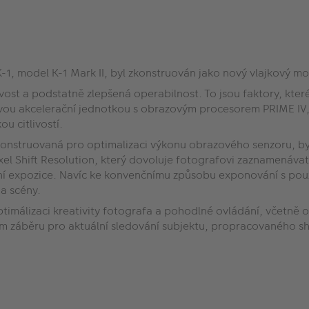
-1, model K-1 Mark II, byl zkonstruován jako nový vlajkový 
livost a podstatně zlepšená operabilnost. To jsou faktory, kter
novou akcelerační jednotkou s obrazovým procesorem PRIME IV,
ou citlivostí.
konstruovaná pro optimalizaci výkonu obrazového senzoru, byl
l Shift Resolution, který dovoluje fotografovi zaznamenávat s
í expozice. Navíc ke konvenčnímu způsobu exponování s použití
 a scény.
imálizaci kreativity fotografa a pohodlné ovládání, včetně od
 záběru pro aktuální sledování subjektu, propracovaného sh