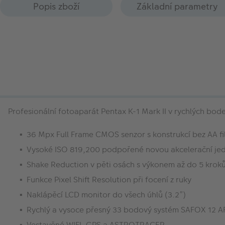
Popis zboží
Základní parametry
Profesionální fotoaparát Pentax K-1 Mark II v rychlých bod
36 Mpx Full Frame CMOS senzor s konstrukcí bez AA fi
Vysoké ISO 819,200 podpořené novou akcelerační je
Shake Reduction v pěti osách s výkonem až do 5 krok
Funkce Pixel Shift Resolution při focení z ruky
Naklápěcí LCD monitor do všech úhlů (3.2”)
Rychlý a vysoce přesný 33 bodový systém SAFOX 12 A
Vestavěné WIFI, GPS a ASTROTRACER