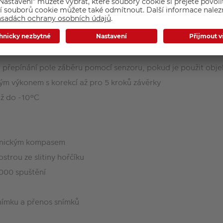
 přepínání pole záběru pomocí senzoru, pokud je použit objek
ým výkonem s korekcí až pro 5 kroků závěrky
až do -10°C
ronickým kompasem
strou ze slitiny hořčíku
000 spuštění
snímku a přenos snímků