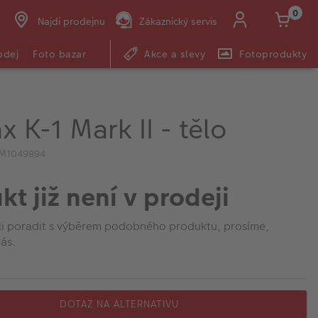
0
Najdi prodejnu
Zákaznický servis
odej
Foto bazar
Akce a slevy
Fotoprodukty
x K-1 Mark II - tělo
IM1049894
kt již není v prodeji
li poradit s výběrem podobného produktu, prosíme,
ás.
DOTAZ NA ALTERNATIVU