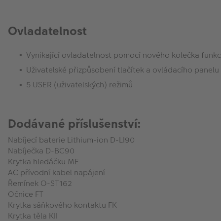
Ovladatelnost
Vynikající ovladatelnost pomocí nového kolečka funkce
Uživatelské přizpůsobení tlačítek a ovládacího panelu
5 USER (uživatelských) režimů
Dodávané příslušenství:
Nabíjecí baterie Lithium-ion D-LI90
Nabíječka D-BC90
Krytka hledáčku ME
AC přívodní kabel napájení
Řemínek O-ST162
Očnice FT
Krytka sáňkového kontaktu FK
Krytka těla KII