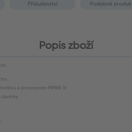
Příslušenství
Podobné produk
Popis zboží
ech:
ltru
dnotkou a procesorem PRIME IV
ů závěrky
F