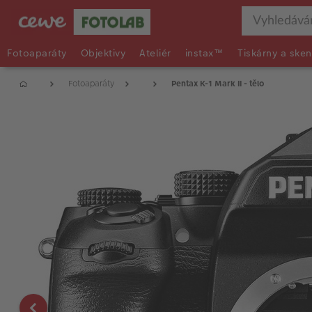
Fotoaparáty
Objektivy
Ateliér
instax™
Tiskárny a sken
Fotoaparáty
Pentax K-1 Mark II - tělo