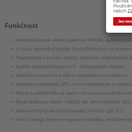
Funkčnost
Kompatibilita se všemi objektivy PENTAX, automatické
5 osový vestavěný systém Shake Reduction se zlepšen
Prachotěsný a počasí odolný, odolnost nízké teplotě 
Systém odstranění prachu II - ultrazvukové vibrace
Operační pomocná světla s nastavením pro outdoor
Vestavěná jednotka GPS s funkcí Astrotracer a elekt
Pevné a odolné tělo se šasím s kovovou konstrukcí a ko
Nová závěrka s časem 1/8000 sek. pro minimální 300.
Nastavitelný nově zkonstruovaný monitor LCD 3.3“
Wi-Fi a Image Sync pro expozici na dálku, prohlížení 