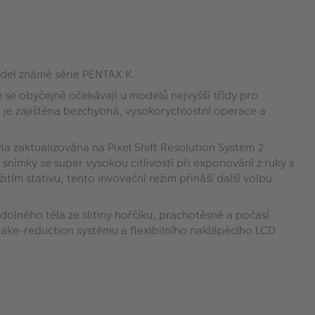
model známé série PENTAX K.
é se obyčejně očekávají u modelů nejvyšší třídy pro
 je zajištěna bezchybná, vysokorychlostní operace a
a zaktualizována na Pixel Shift Resolution System 2.
nímky se super vysokou citlivostí při exponování z ruky s
m stativu, tento invovační režim přináší další volbu
olného těla ze slitiny hořčíku, prachotěsné a počasí
ake-reduction systému a flexibilního naklápěcího LCD