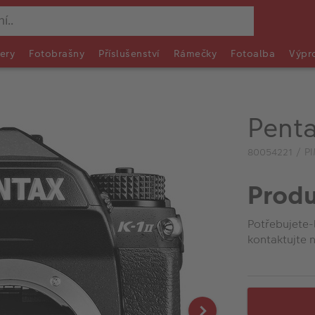
ery
Fotobrašny
Příslušenství
Rámečky
Fotoalba
Výpr
Penta
80054221 / P
Produ
Potřebujete-
kontaktujte n