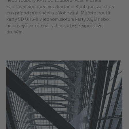
nebo soubory RAW od souborů JPEG. Můžete
kopírovat soubory mezi kartami. Konfigurovat sloty
pro případ přeplnění a zálohování. Můžete použít
karty SD UHS-II v jednom slotu a karty XQD nebo
nejnovější extrémně rychlé karty CFexpress ve
druhém.