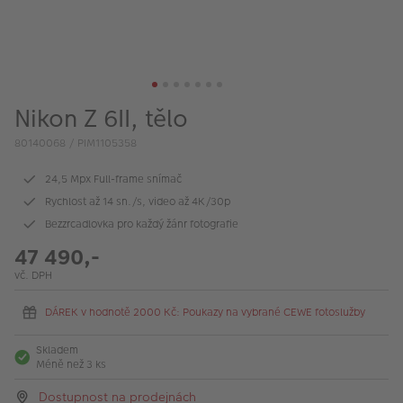
VÝPRODEJ
FOTO BAZAR
Akce a slevy
Nikon Z 6II, tělo
Fotoprodukty
80140068 / PIM1105358
24,5 Mpx Full-frame snímač
Rychlost až 14 sn./s, video až 4K/30p
Bezzrcadlovka pro každý žánr fotografie
47 490,-
vč. DPH
DÁREK v hodnotě 2000 Kč: Poukazy na vybrané CEWE fotoslužby
Skladem
Méně než 3 ks
Dostupnost na prodejnách