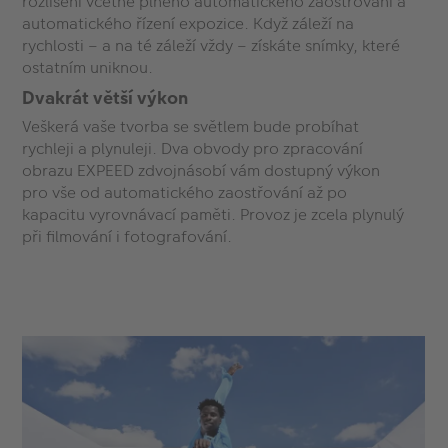
rozlišení včetně plného automatického zaostřování a
automatického řízení expozice. Když záleží na
rychlosti – a na té záleží vždy – získáte snímky, které
ostatním uniknou.
Dvakrát větší výkon
Veškerá vaše tvorba se světlem bude probíhat
rychleji a plynuleji. Dva obvody pro zpracování
obrazu EXPEED zdvojnásobí vám dostupný výkon
pro vše od automatického zaostřování až po
kapacitu vyrovnávací paměti. Provoz je zcela plynulý
při filmování i fotografování.