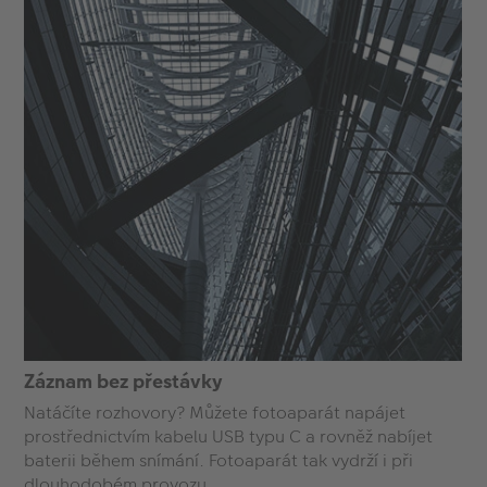
Záznam bez přestávky
Natáčíte rozhovory? Můžete fotoaparát napájet
prostřednictvím kabelu USB typu C a rovněž nabíjet
baterii během snímání. Fotoaparát tak vydrží i při
dlouhodobém provozu.