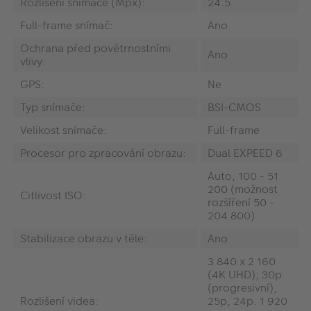
Rozlišení snímače (Mpx):
24.5
Full-frame snímač:
Ano
Ochrana před povětrnostními
Ano
vlivy:
GPS:
Ne
Typ snímače:
BSI-CMOS
Velikost snímače:
Full-frame
Procesor pro zpracování obrazu:
Dual EXPEED 6
Auto, 100 - 51
200 (možnost
Citlivost ISO:
rozšíření 50 -
204 800)
Stabilizace obrazu v těle:
Ano
3 840 x 2 160
(4K UHD); 30p
(progresivní),
Rozlišení videa:
25p, 24p. 1 920