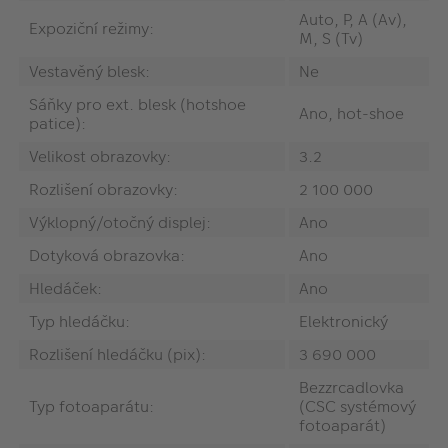
Auto, P, A (Av),
Expoziční režimy:
M, S (Tv)
Vestavěný blesk:
Ne
Sáňky pro ext. blesk (hotshoe
Ano, hot-shoe
patice):
Velikost obrazovky:
3.2
Rozlišení obrazovky:
2 100 000
Výklopný/otočný displej:
Ano
Dotyková obrazovka:
Ano
Hledáček:
Ano
Typ hledáčku:
Elektronický
Rozlišení hledáčku (pix):
3 690 000
Bezzrcadlovka
Typ fotoaparátu:
(CSC systémový
fotoaparát)