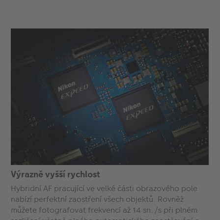
Výrazně vyšší rychlost
Hybridní AF pracující ve velké části obrazového pole
nabízí perfektní zaostření všech objektů. Rovněž
můžete fotografovat frekvencí až 14 sn./s při plném