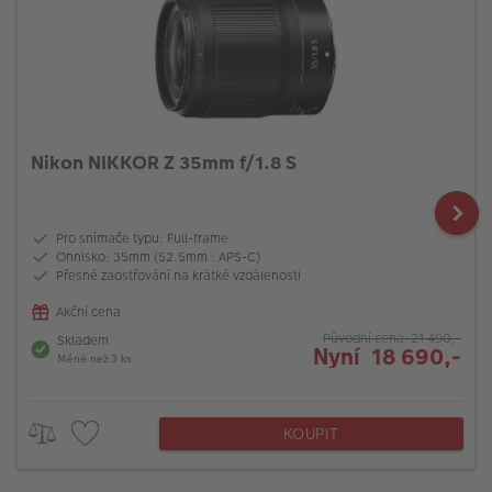
Nikon NIKKOR Z 35mm f/1.8 S
Pro snímače typu: Full-frame
Ohnisko: 35mm (52.5mm : APS-C)
Přesné zaostřování na krátké vzdálenosti
Akční cena
Původní cena 21 490,-
Skladem
Nyní 18 690,-
Méně než 3 ks
KOUPIT