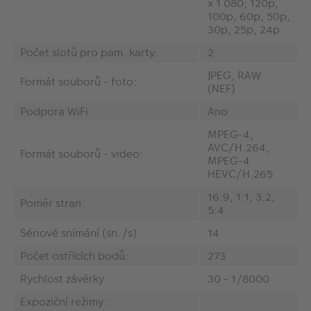
x 1 080; 120p,
100p, 60p, 50p,
30p, 25p, 24p
Počet slotů pro pam. karty:
2
JPEG, RAW
Formát souborů - foto:
(NEF)
Podpora WiFi:
Ano
MPEG-4,
AVC/H.264,
Formát souborů - video:
MPEG-4
HEVC/H.265
16:9, 1:1, 3:2,
Poměr stran:
5:4
Sériové snímání (sn./s):
14
Počet ostřících bodů:
273
Rychlost závěrky:
30 - 1/8000
Expoziční režimy: