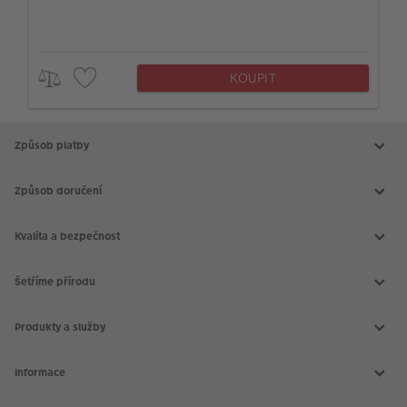
KOUPIT
Způsob platby
Způsob doručení
Kvalita a bezpečnost
Šetříme přírodu
Produkty a služby
Aktuální akce
Slovník fotografických pojmů
Informace
Prodejny CEWE
Fotografické soutěže
Kontakt