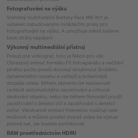
Fotografování na výšku
Volitelný multifunkční Battery Pack MB-N11 je
vybaven zabudovanými ovládacími prvky pro
fotografování na výšku. A umožňuje měnit baterie
beze ztráty napájení.
Výkonný multimediální přístroj
Pokud jste videograf, toto je Nikon pro vás.
Obrazový snímač formátu FX fotoaparátu a načítání
plného počtu pixelů dovolují dosáhnout širokého
dynamického rozsahu a ostřejší a brilantnější
stopáže videa. Během záznamu lze nastavovat
rychlost automatického zaostřování a citlivost
sledování objektu, nebo lze během filmování použít
zaostřování s detekcí očí a zaostřování s detekcí
zvířat. Všestranné snímací frekvence rozšiřují vaše
možnosti a můžete posílat stopáž videa na výstup
přesně tak, jak budete potřebovat.
RAW prostřednictvím HDMI