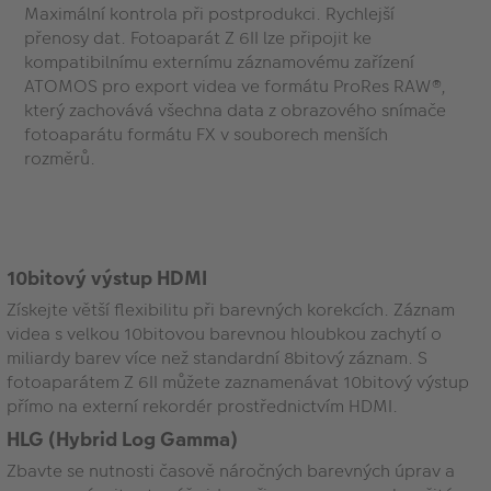
Maximální kontrola při postprodukci. Rychlejší
přenosy dat. Fotoaparát Z 6II lze připojit ke
kompatibilnímu externímu záznamovému zařízení
ATOMOS pro export videa ve formátu ProRes RAW®,
který zachovává všechna data z obrazového snímače
fotoaparátu formátu FX v souborech menších
rozměrů.
10bitový výstup HDMI
Získejte větší flexibilitu při barevných korekcích. Záznam
videa s velkou 10bitovou barevnou hloubkou zachytí o
miliardy barev více než standardní 8bitový záznam. S
fotoaparátem Z 6II můžete zaznamenávat 10bitový výstup
přímo na externí rekordér prostřednictvím HDMI.
HLG (Hybrid Log Gamma)
Zbavte se nutnosti časově náročných barevných úprav a