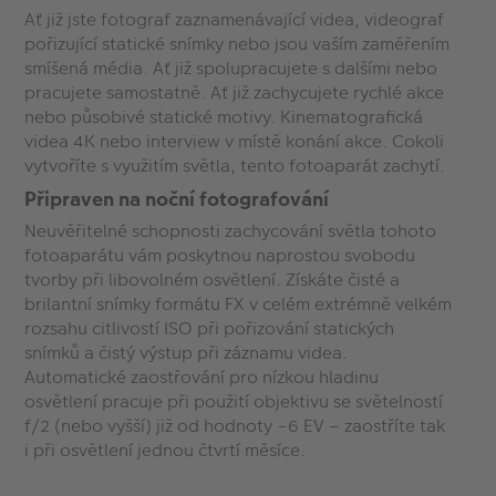
Ať již jste fotograf zaznamenávající videa, videograf
pořizující statické snímky nebo jsou vaším zaměřením
smíšená média. Ať již spolupracujete s dalšími nebo
pracujete samostatně. Ať již zachycujete rychlé akce
nebo působivé statické motivy. Kinematografická
videa 4K nebo interview v místě konání akce. Cokoli
vytvoříte s využitím světla, tento fotoaparát zachytí.
Připraven na noční fotografování
Neuvěřitelné schopnosti zachycování světla tohoto
fotoaparátu vám poskytnou naprostou svobodu
tvorby při libovolném osvětlení. Získáte čisté a
brilantní snímky formátu FX v celém extrémně velkém
rozsahu citlivostí ISO při pořizování statických
snímků a čistý výstup při záznamu videa.
Automatické zaostřování pro nízkou hladinu
osvětlení pracuje při použití objektivu se světelností
f/2 (nebo vyšší) již od hodnoty −6 EV – zaostříte tak
i při osvětlení jednou čtvrtí měsíce.