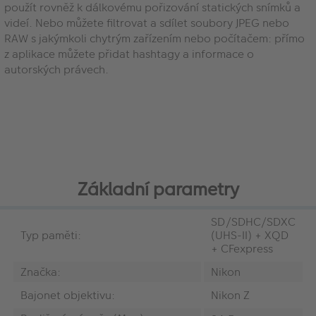
použít rovněž k dálkovému pořizování statických snímků a
videí. Nebo můžete filtrovat a sdílet soubory JPEG nebo
RAW s jakýmkoli chytrým zařízením nebo počítačem: přímo
z aplikace můžete přidat hashtagy a informace o
autorských právech.
Základní parametry
SD/SDHC/SDXC
Typ paměti:
(UHS-II) + XQD
+ CFexpress
Značka:
Nikon
Bajonet objektivu:
Nikon Z