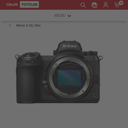
0
MENU
Nikon Z 6II, tělo
FOTOAPARÁTY
OBJEKTIVY
ATELIÉR
INSTAX™
TISKÁRNY A SKENERY
FOTOBRAŠNY
PŘÍSLUŠENSTVÍ
RÁMEČKY
FOTOALBA