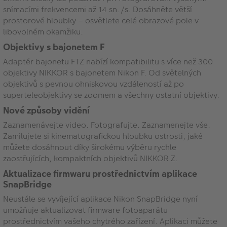
snímacími frekvencemi až 14 sn./s. Dosáhněte větší
prostorové hloubky – osvětlete celé obrazové pole v
libovolném okamžiku.
Objektivy s bajonetem F
Adaptér bajonetu FTZ nabízí kompatibilitu s více než 300
objektivy NIKKOR s bajonetem Nikon F. Od světelných
objektivů s pevnou ohniskovou vzdáleností až po
superteleobjektivy se zoomem a všechny ostatní objektivy.
Nové způsoby vidění
Zaznamenávejte video. Fotografujte. Zaznamenejte vše.
Zamilujete si kinematografickou hloubku ostrosti, jaké
můžete dosáhnout díky širokému výběru rychle
zaostřujících, kompaktních objektivů NIKKOR Z.
Aktualizace firmwaru prostřednictvím aplikace
SnapBridge
Neustále se vyvíjející aplikace Nikon SnapBridge nyní
umožňuje aktualizovat firmware fotoaparátu
prostřednictvím vašeho chytrého zařízení. Aplikaci můžete