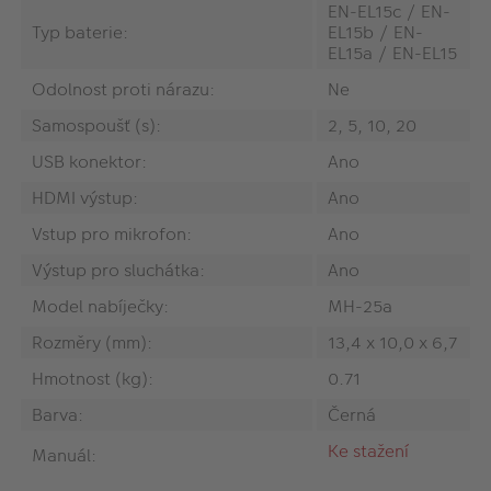
EN-EL15c / EN-
Typ baterie:
EL15b / EN-
EL15a / EN-EL15
Odolnost proti nárazu:
Ne
Samospoušť (s):
2, 5, 10, 20
USB konektor:
Ano
HDMI výstup:
Ano
Vstup pro mikrofon:
Ano
Výstup pro sluchátka:
Ano
Model nabíječky:
MH-25a
Rozměry (mm):
13,4 x 10,0 x 6,7
Hmotnost (kg):
0.71
Barva:
Černá
Ke stažení
Manuál: