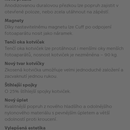
Anodizovanou duralovou přezkou lze popruh zajistit v
otevřené poloze, nebo zcela utáhnout na zápěstí.
Magnety
Díky nastavitelnému magnetu lze Cuff po odpojení
fotoaparátu nosit jako náramek.
Tenčí oka kotviček
Tenčí oka kotviček lze protáhnout i menšími oky menších
fotoaparátů, nosnost kotviček je nezměněna – 90 kg.
Nový tvar kotvičky
Zkosená kotvička umožňuje velmi jednoduché založení a
zacvaknutí jednou rukou.
Štíhlejší spojky
O 25% štíhlejší spojky kotviček.
Nový úplet
Kvalitnější popruh z nového hladšího a odolnějšího
nylonového materiálu s pevnějším úpletem a větší
odolností proti kroucení.
Vylepšená estetika