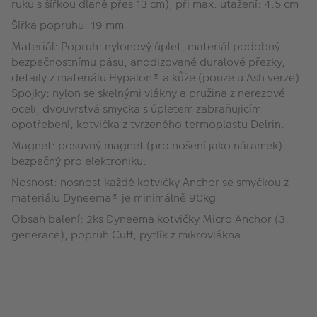
ruku s šířkou dlaně přes 13 cm), při max. utažení: 4.5 cm
Šířka popruhu: 19 mm
Materiál: Popruh: nylonový úplet, materiál podobný
bezpečnostnímu pásu, anodizované duralové přezky,
detaily z materiálu Hypalon® a kůže (pouze u Ash verze).
Spojky: nylon se skelnými vlákny a pružina z nerezové
oceli, dvouvrstvá smyčka s úpletem zabraňujícím
opotřebení, kotvička z tvrzeného termoplastu Delrin.
Magnet: posuvný magnet (pro nošení jako náramek),
bezpečný pro elektroniku.
Nosnost: nosnost každé kotvičky Anchor se smyčkou z
materiálu Dyneema® je minimálně 90kg
Obsah balení: 2ks Dyneema kotvičky Micro Anchor (3.
generace), popruh Cuff, pytlík z mikrovlákna