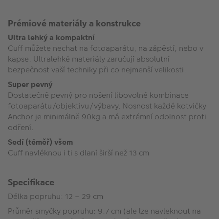
Prémiové materiály a konstrukce
Ultra lehký a kompaktní
Cuff můžete nechat na fotoaparátu, na zápěstí, nebo v
kapse. Ultralehké materiály zaručují absolutní
bezpečnost vaší techniky při co nejmenší velikosti.
Super pevný
Dostatečně pevný pro nošení libovolné kombinace
fotoaparátu/objektivu/výbavy. Nosnost každé kotvičky
Anchor je minimálně 90kg a má extrémní odolnost proti
odření.
Sedí (téměř) všem
Cuff navléknou i ti s dlaní širší než 13 cm
Specifikace
Délka popruhu: 12 – 29 cm
Průměr smyčky popruhu: 9.7 cm (ale lze navleknout na