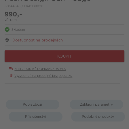
VÝPRODEJ
80144848 / PIM1138026
990,-
FOTO BAZAR
vč. DPH
Akce a slevy
Skladem
Fotoprodukty
Dostupnost na prodejnách
KOUPIT
Nad 2 000 Kč DOPRAVA ZDARMA
Vyzvednutí na prodejně bez poplatku
Popis zboží
Základní parametry
Příslušenství
Podobné produkty