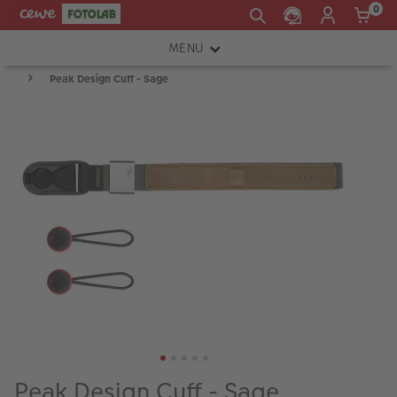
0
MENU
Peak Design Cuff - Sage
FOTOAPARÁTY
OBJEKTIVY
ATELIÉR
INSTAX™
TISKÁRNY A SKENERY
FOTOBRAŠNY
PŘÍSLUŠENSTVÍ
RÁMEČKY
FOTOALBA
Peak Design Cuff - Sage