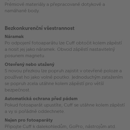
Prémiové materiály a přepracované dotykové a
namáhané body.
Bezkonkurenční všestrannost
Náramek
Po odpojení fotoaparátu lze Cuff obtočit kolem zápěstí
a nosit jej jako náramek. Obvod zápěstí nastavitelný
posunem magnetu.
Otevřený nebo utažený
S novou přezkou lze popruh zajistit v otevřené poloze a
používat ho jako volné poutko. Jednoduchým zatažením
se popruh zcela utáhne kolem zápěstí pro větší
bezpečnost.
Automatická ochrana před pádem
Pokud fotoaparát upustíte, Cuff se utáhne kolem zápěstí
a vy si pořádně oddechnete.
Nejen pro fotoaparáty
Připojte Cuff k dalekohledům, GoPro, nástrojům atd.