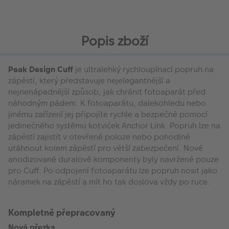
Popis zboží
Peak Design Cuff
je ultralehký rychloupínací popruh na
zápěstí, který představuje nejelegantnější a
nejnenápadnější způsob, jak chránit fotoaparát před
náhodným pádem. K fotoaparátu, dalekohledu nebo
jinému zařízení jej připojíte rychle a bezpečně pomocí
jedinečného systému kotviček Anchor Link. Popruh lze na
zápěstí zajistit v otevřené poloze nebo pohodlně
utáhnout kolem zápěstí pro větší zabezpečení. Nové
anodizované duralové komponenty byly navržené pouze
pro Cuff. Po odpojení fotoaparátu lze popruh nosit jako
náramek na zápěstí a mít ho tak doslova vždy po ruce.
Kompletně přepracovaný
Nová přezka