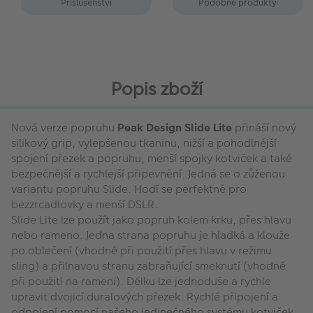
Příslušenství
Podobné produkty
Popis zboží
Nová verze popruhu
Peak Design Slide Lite
přináší nový
silikový grip, vylepšenou tkaninu, nižší a pohodlnější
spojení přezek a popruhu, menší spojky kotviček a také
bezpečnější a rychlejší připevnění. Jedná se o zůženou
variantu popruhu Slide. Hodí se perfektně pro
bezzrcadlovky a menší DSLR.
Slide Lite lze použít jako popruh kolem krku, přes hlavu
nebo rameno. Jedna strana popruhu je hladká a klouže
po oblečení (vhodné při použití přes hlavu v režimu
sling) a přilnavou stranu zabraňující smeknutí (vhodné
při použití na rameni). Délku lze jednoduše a rychle
upravit dvojicí duralových přezek. Rychlé připojení a
odpojení pomocí našeho jedinečného systému kotviček