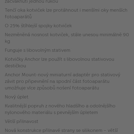
zacvaknutí jednou rukou
Tenčí oka kotviček lze protáhnout i menšími oky menších
fotoaparátů
O 25% štíhlejší spojky kotviček
Nezměněná nosnost kotviček, stále unesou minimálně 90
kg
Funguje s libovolným stativem
Kotvičky Anchor lze použít s libovolnou stativovou
destičkou
Anchor Mount-nový miniaturní adaptér pro stativový
závit pro připevnění na spodní část fotoaparátu
umožňuje více způsobů nošení fotoaparátu
Nový úplet
Kvalitnější popruh z nového hladšího a odolnějšího
nylonového materiálu s pevnějším úpletem
Větší přilnavost
Nová konstrukce přilnavé strany se silikonem – větší