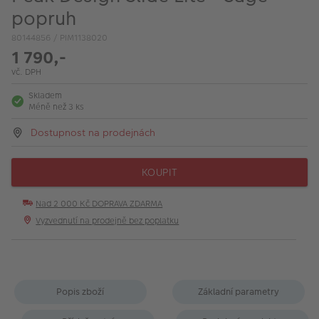
VÝPRODEJ
popruh
FOTO BAZAR
80144856 / PIM1138020
1 790,-
Akce a slevy
vč. DPH
Fotoprodukty
Skladem
Méně než 3 ks
Dostupnost na prodejnách
KOUPIT
Nad 2 000 Kč DOPRAVA ZDARMA
Vyzvednutí na prodejně bez poplatku
Popis zboží
Základní parametry