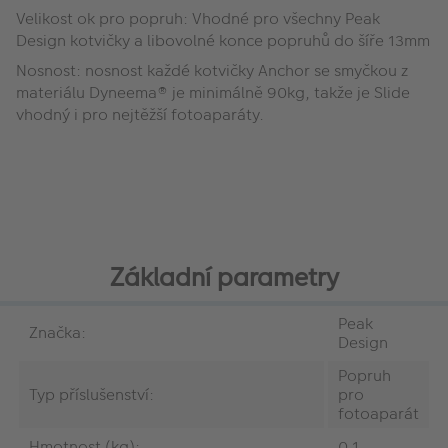
Velikost ok pro popruh: Vhodné pro všechny Peak
Design kotvičky a libovolné konce popruhů do šíře 13mm
Nosnost: nosnost každé kotvičky Anchor se smyčkou z
materiálu Dyneema® je minimálně 90kg, takže je Slide
vhodný i pro nejtěžší fotoaparáty.
Základní parametry
Peak
Značka:
Design
Popruh
Typ příslušenství:
pro
fotoaparát
Hmotnost (kg):
0.1