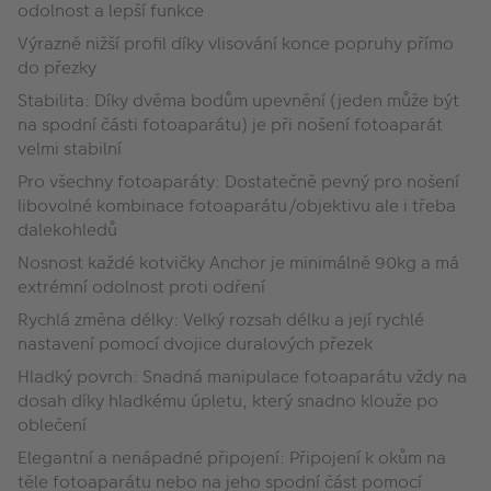
odolnost a lepší funkce
Výrazně nižší profil díky vlisování konce popruhy přímo
do přezky
Stabilita: Díky dvěma bodům upevnění (jeden může být
na spodní části fotoaparátu) je při nošení fotoaparát
velmi stabilní
Pro všechny fotoaparáty: Dostatečně pevný pro nošení
libovolné kombinace fotoaparátu/objektivu ale i třeba
dalekohledů
Nosnost každé kotvičky Anchor je minimálně 90kg a má
extrémní odolnost proti odření
Rychlá změna délky: Velký rozsah délku a její rychlé
nastavení pomocí dvojice duralových přezek
Hladký povrch: Snadná manipulace fotoaparátu vždy na
dosah díky hladkému úpletu, který snadno klouže po
oblečení
Elegantní a nenápadné připojení: Připojení k okům na
těle fotoaparátu nebo na jeho spodní část pomocí