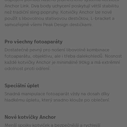
Anchor Link. Dva body uchycení poskytují větší stabilitu
než tradiční sling popruhy. Kotvičky Anchor lze nově
použít s libovolnou stativovou destičkou, L-bracket a
samozřejmě všemi Peak Design destičkami.
Pro všechny fotoaparáty
Dostatečně pevný pro nošení libovolné kombinace
fotoaparátu, objektivu, ale i třeba dalekohledů. Nosnost
každé kotvičky Anchor je minimálně 90kg a má extrémní
odolnost proti odření.
Speciální úplet
Snadná manipulace fotoaparát vždy na dosah díky
hladkému úpletu, který snadno klouže po oblečení.
Nové kotvičky Anchor
Menší spojky kotviček a bezpečnější a rychlejší