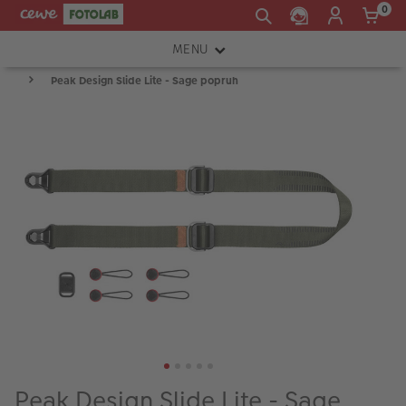
0
MENU
Peak Design Slide Lite - Sage popruh
FOTOAPARÁTY
OBJEKTIVY
ATELIÉR
INSTAX™
TISKÁRNY A SKENERY
FOTOBRAŠNY
PŘÍSLUŠENSTVÍ
RÁMEČKY
FOTOALBA
Peak Design Slide Lite - Sage