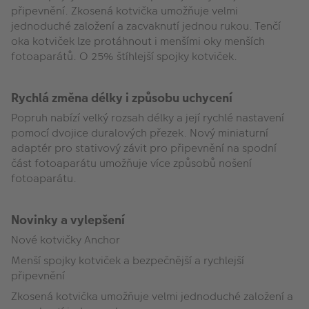
připevnění. Zkosená kotvička umožňuje velmi
jednoduché založení a zacvaknutí jednou rukou. Tenčí
oka kotviček lze protáhnout i menšími oky menších
fotoaparátů. O 25% štíhlejší spojky kotviček.
Rychlá změna délky i způsobu uchycení
Popruh nabízí velký rozsah délky a její rychlé nastavení
pomocí dvojice duralových přezek. Nový miniaturní
adaptér pro stativový závit pro připevnění na spodní
část fotoaparátu umožňuje více způsobů nošení
fotoaparátu.
Novinky a vylepšení
Nové kotvičky Anchor
Menší spojky kotviček a bezpečnější a rychlejší
připevnění
Zkosená kotvička umožňuje velmi jednoduché založení a