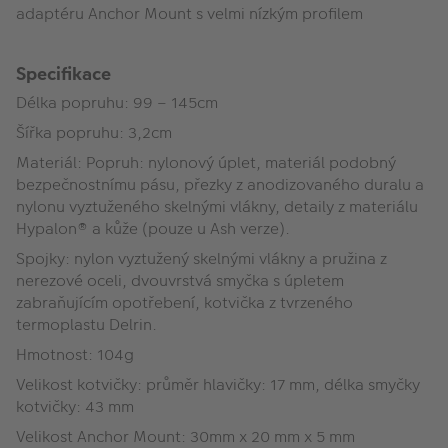
adaptéru Anchor Mount s velmi nízkým profilem
Specifikace
Délka popruhu: 99 – 145cm
Šířka popruhu: 3,2cm
Materiál: Popruh: nylonový úplet, materiál podobný
bezpečnostnímu pásu, přezky z anodizovaného duralu a
nylonu vyztuženého skelnými vlákny, detaily z materiálu
Hypalon® a kůže (pouze u Ash verze).
Spojky: nylon vyztužený skelnými vlákny a pružina z
nerezové oceli, dvouvrstvá smyčka s úpletem
zabraňujícím opotřebení, kotvička z tvrzeného
termoplastu Delrin.
Hmotnost: 104g
Velikost kotvičky: průměr hlavičky: 17 mm, délka smyčky
kotvičky: 43 mm
Velikost Anchor Mount: 30mm x 20 mm x 5 mm