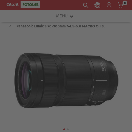
0
MENU
Panasonic Lumix S 70-300mm f/4.5-5.6 MACRO O.I.S.
FOTOAPARÁTY
OBJEKTIVY
ATELIÉR
INSTAX™
TISKÁRNY A SKENERY
FOTOBRAŠNY
PŘÍSLUŠENSTVÍ
RÁMEČKY
FOTOALBA