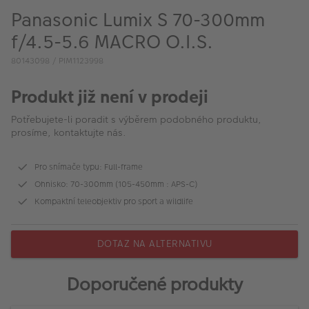
VÝPRODEJ
Panasonic Lumix S 70-300mm
FOTO BAZAR
f/4.5-5.6 MACRO O.I.S.
80143098 / PIM1123998
Akce a slevy
Produkt již není v prodeji
Fotoprodukty
Potřebujete-li poradit s výběrem podobného produktu,
prosíme, kontaktujte nás.
Pro snímače typu: Full-frame
Ohnisko: 70-300mm (105-450mm : APS-C)
Kompaktní teleobjektiv pro sport a wildlife
DOTAZ NA ALTERNATIVU
Doporučené produkty