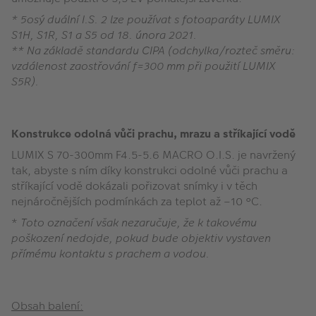
* 5osý duální I.S. 2 lze používat s fotoaparáty LUMIX
S1H, S1R, S1 a S5 od 18. února 2021.
** Na základě standardu CIPA (odchylka/rozteč směru:
vzdálenost zaostřování f=300 mm při použití LUMIX
S5R).
Konstrukce odolná vůči prachu, mrazu a stříkající vodě
LUMIX S 70-300mm F4.5-5.6 MACRO O.I.S. je navržený
tak, abyste s ním díky konstrukci odolné vůči prachu a
stříkající vodě dokázali pořizovat snímky i v těch
nejnáročnějších podmínkách za teplot až –10 °C.
*
Toto označení však nezaručuje, že k takovému
poškození nedojde, pokud bude objektiv vystaven
přímému kontaktu s prachem a vodou.
Obsah balení: