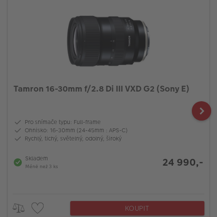
Tamron 16-30mm f/2.8 Di III VXD G2 (Sony E)
Pro snímače typu: Full-frame
Ohnisko: 16-30mm (24-45mm : APS-C)
Rychlý, tichý, světelný, odolný, široký
Skladem
24 990,-
Méně než 3 ks
KOUPIT