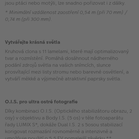
jsou ptáci nebo motýli, lze snadno pořizovat i z dálky.
* Minimální vzdálenost zaostření 0,54 m (při 70 mm) /
0,74 m (při 300 mm).
Vytvářejte krásná světla
Kruhová clona s 11 lamelami, které mají optimalizovaný
tvar a rozmístění. Pomáhá dosáhnout nádherného
podání zdrojů světla na vašich snímcích, slunce
prosvítající mezi listy stromu nebo barevné osvětlení, a
vytváří měkké a výjimečně atraktivní paprsky světla.
O.I.S. pro ultra ostré fotografie
Díky kombinaci O.I.S. (Optického stabilizátoru obrazu, 2
osy) v objektivu a Body I.S. (5 os) v těle fotoaparátu
řady LUMIX S*, dokáže Dual I.S. 2 s 5osou stabilizací
korigovat rozmazání rovnoměrně a intenzivně a
umožňuje použití o 5,5 EV pomalejší závěrku.**