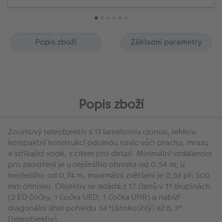
Popis zboží
Základní parametry
Popis zboží
Zoomový teleobjektiv s 11 lamelovou clonou, lehkou
kompaktní konstrukcí odolnou navíc vůči prachu, mrazu
a stříkající vodě, s citem pro detail. Minimální vzdálenost
pro zaostření je u nejširšího ohniska od 0,54 m, u
nejdelšího od 0,74 m, maximální zvětšení je 0,5x při 300
mm ohnisku. Objektiv se skládá z 17 členů v 11 skupinách
(2 ED čočky, 1 čočka UED, 1 čočka UHR) a nabízí
diagonální úhel pohledu 34°(širokoúhlý) až 8,3°
(teleobjektiv).