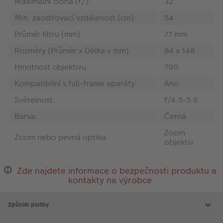
Maximální clona (f/):
32
Min. zaostřovací vzdálenost (cm):
54
Průměr filtru (mm):
77 mm
Rozměry (Průměr x Délka v mm):
84 x 148
Hmotnost objektivu:
790
Kompatibilní s full-frame aparáty:
Ano
Světelnost:
f/4.5-5.6
Barva:
Černá
Zoom
Zoom nebo pevná optika:
objektiv
Zde najdete informace o bezpečnosti produktu a
kontakty na výrobce
Způsob platby