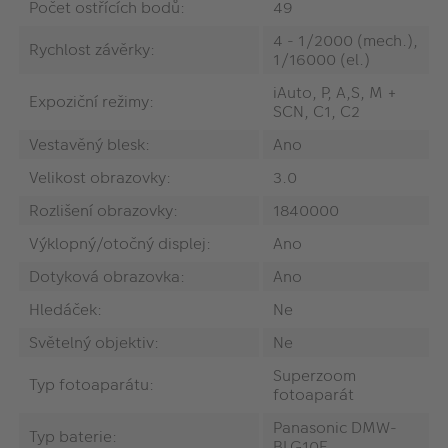
Počet ostřících bodů:
49
‎4 - 1/2000 (mech.),
Rychlost závěrky:
1/16000 (el.)
‎iAuto, P, A,S, M +
Expoziční režimy:
SCN, C1, C2
Vestavěný blesk:
Ano
Velikost obrazovky:
3.0
Rozlišení obrazovky:
1840000
Výklopný/otočný displej:
Ano
Dotyková obrazovka:
Ano
Hledáček:
Ne
Světelný objektiv:
Ne
Superzoom
Typ fotoaparátu:
fotoaparát
‎Panasonic DMW-
Typ baterie:
BLG10E