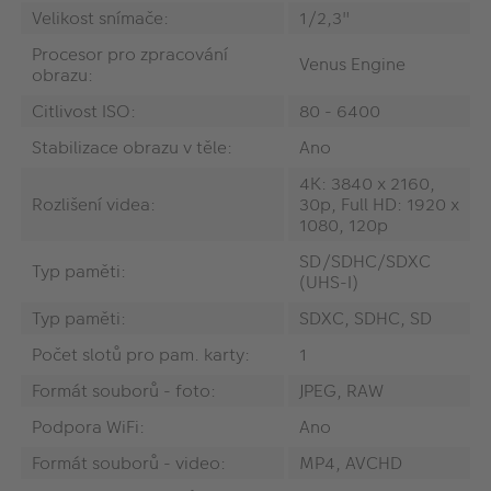
Velikost snímače:
‎1/2,3"
Procesor pro zpracování
‎Venus Engine
obrazu:
Citlivost ISO:
80 - 6400
Stabilizace obrazu v těle:
Ano
‎4K: 3840 x 2160,
Rozlišení videa:
30p, Full HD: 1920 x
1080, 120p
‎SD/SDHC/SDXC
Typ paměti:
(UHS-I)
Typ paměti:
SDXC, SDHC, SD
Počet slotů pro pam. karty:
‎1
Formát souborů - foto:
JPEG, RAW
Podpora WiFi:
Ano
Formát souborů - video:
‎MP4, AVCHD