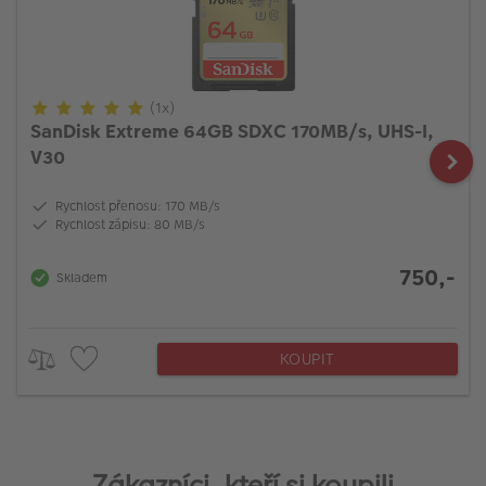
(1x)
SanDisk Extreme 64GB SDXC 170MB/s, UHS-I,
V30
Rychlost přenosu: 170 MB/s
Rychlost zápisu: 80 MB/s
750,-
Skladem
KOUPIT
Zákazníci, kteří si koupili