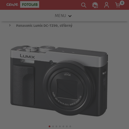
0
MENU
Panasonic Lumix DC-TZ99, stříbrný
FOTOAPARÁTY
OBJEKTIVY
ATELIÉR
INSTAX™
TISKÁRNY A SKENERY
FOTOBRAŠNY
PŘÍSLUŠENSTVÍ
RÁMEČKY
FOTOALBA