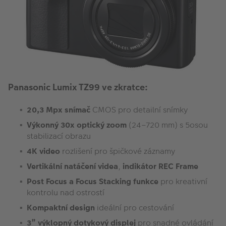
Panasonic Lumix TZ99 ve zkratce:
20,3 Mpx snímač
CMOS pro detailní snímky
Výkonný 30x optický zoom
(24–720 mm) s 5osou
stabilizací obrazu
4K video
rozlišení pro špičkové záznamy
Vertikální natáčení videa
,
indikátor REC Frame
Post Focus a Focus Stacking funkce
pro kreativní
kontrolu nad ostrostí
Kompaktní design
ideální pro cestování
3” výklopný dotykový displej
pro snadné ovládání