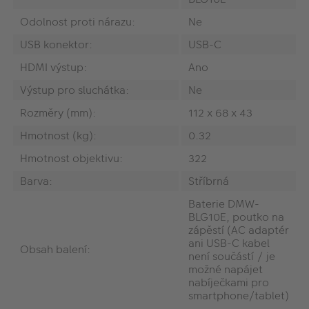
Odolnost proti nárazu:
Ne
USB konektor:
USB-C
HDMI výstup:
Ano
Výstup pro sluchátka:
Ne
Rozměry (mm):
‎112 x 68 x 43
Hmotnost (kg):
0.32
Hmotnost objektivu:
322
Barva:
Stříbrná
Baterie DMW-
BLG10E, poutko na
zápěstí (AC adaptér
ani USB-C kabel
Obsah balení:
není součástí / je
možné napájet
nabíječkami pro
smartphone/tablet)