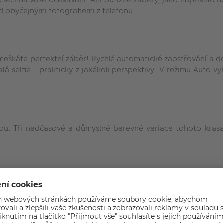
 obyčejnými fotografiemi z telefonu.
zmeškáte perfektní záběr! Rychlé automatické zaostřování a 
 selfie - prakticky z jakékoli perspektivy. V režimu Auto vy
bou. Tři nadčasové a důmyslné barevné variace tohoto krasa
 umělecké filtry, které dodají vašim příspěvkům na Instagramu
zí optimalizované rozhraní dotykové obrazovky, se kterým po