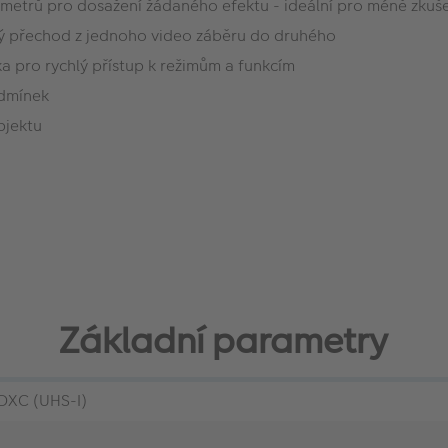
ametrů pro dosažení žádaného efektu - ideální pro méně zkuš
nulý přechod z jednoho video záběru do druhého
ka pro rychlý přístup k režimům a funkcím
odmínek
bjektu
Základní parametry
XC (UHS-I)