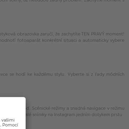
dotyková obrazovka zaručí, že zachytíte TEN PRAVÝ moment!
hodnotí fotoaparát konkrétní situaci a automaticky vybere
vce se hodí ke každému stylu. Vyberte si z řady módních
 osobitý vzhled. Scénické režimy a snadná navigace v režimu
řídíte dokonalé snímky na Instagram jedním dotykem prstu.