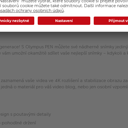
dy zajistí ty nejlepší snímky. Díky široké nabídce objektivů M
EN generace! S Olympus PEN můžete své nádherné snímky jediný
 vám umožní okamžitě sdílet vaše nejlepší snímky – kdykoli a 
10 zaznamená vaše videa ve 4K rozlišení a stabilizace obrazu za
 jedná o materiál pro váš video blog, nebo jen osobní vzpomí
ign s poutavými detaily
 pohodlné držení