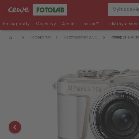
Fotoaparáty
Objektivy
Ateliér
instax™
Tiskárny a sken
Fotoaparáty
Bezzrcadlovky (CSC)
Olympus E-PL10