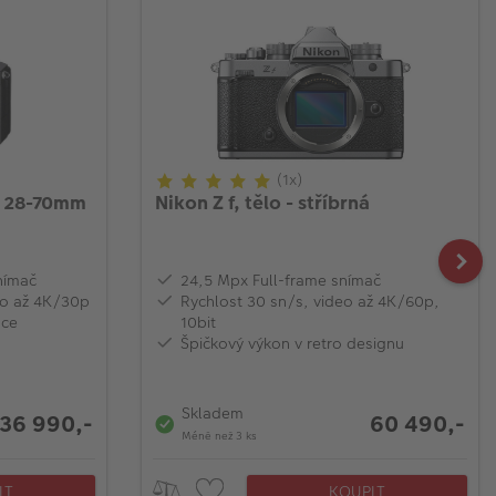
(1x)
 + 28-70mm
Nikon Z f, tělo - stříbrná
nímač
24,5 Mpx Full-frame snímač
deo až 4K/30p
Rychlost 30 sn/s, video až 4K/60p,
ace
10bit
Špičkový výkon v retro designu
Skladem
36 990,-
60 490,-
Méně než 3 ks
IT
KOUPIT