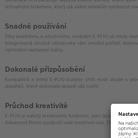
úchvatným bokehem, který dá vašim snímkům vyniknout nad
Snadné používání
Díky snadnému a intuitivnímu ovládání E-PL10 už nikdy ne
Integrovaná otočná obrazovka vám umožní pořídit dokonalá
optimální nastavení scény.
Dokonalé přizpůsobění
Kompaktní a lehký E-PL10 budete chtít nosit všude s se
doplňků, které dokonale doladí váš outfit.
Průchod kreativitě
E-PL10 je nabitý kreativními funkcemi, jako jsou například
Advanced Photo podpoří vaše kreativní vize. Dokonce nabí