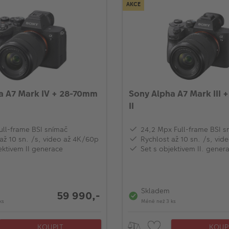
AKCE
a A7 Mark IV + 28-70mm
Sony Alpha A7 Mark III
II
ull-frame BSI snímač
24,2 Mpx Full-frame BSI s
až 10 sn. /s, video až 4K/60p
Rychlost až 10 sn. /s, vi
ektivem II generace
Set s objektivem II. gener
Skladem
59 990,-
ks
Méně než 3 ks
KOUPIT
KOUP