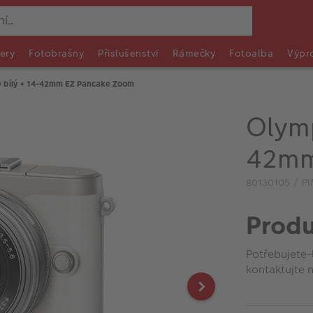
ery
Fotobrašny
Příslušenství
Rámečky
Fotoalba
Výpr
 bílý + 14-42mm EZ Pancake Zoom
Olymp
42mm
80130105 / P
Produ
Potřebujete-
kontaktujte n