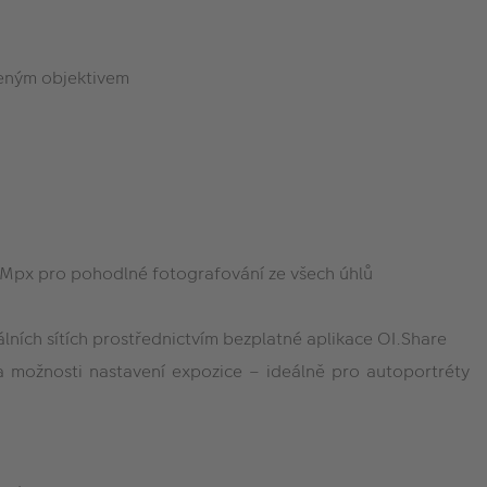
azeným objektivem
4 Mpx pro pohodlné fotografování ze všech úhlů
lních sítích prostřednictvím bezplatné aplikace OI.Share
 možnosti nastavení expozice – ideálně pro autoportréty