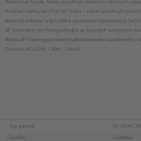
Režim Live Guide, který usnadňuje nastavení klíčových par
Prolínací efekty pro Full HD video – režim umožňující ply
Kruhový ovladač u spouště a uživatelem nastavitelná tlačít
AF iluminátor pro fotografování za špatných světelných p
Režim AF Tracking pro kontinuální sledování zaostřeného o
Citlivost ISO LOW – 200 - 25600
Typ paměti:
SD/SDHC/SD
Značka:
Olympus