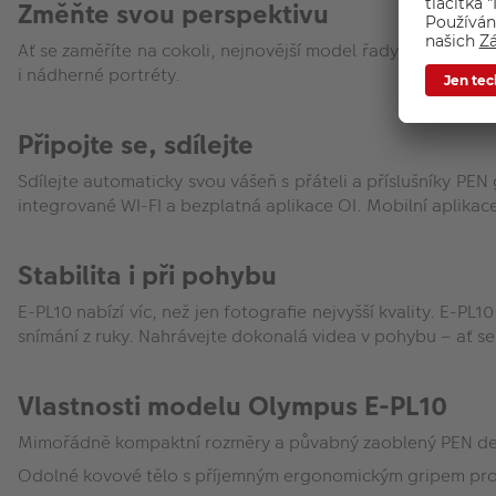
Změňte svou perspektivu
Ať se zaměříte na cokoli, nejnovější model řady PEN vám vž
i nádherné portréty.
Připojte se, sdílejte
Sdílejte automaticky svou vášeň s přáteli a příslušníky P
integrované WI-FI a bezplatná aplikace OI. Mobilní aplikace
Stabilita i při pohybu
E-PL10 nabízí víc, než jen fotografie nejvyšší kvality. E-PL
snímání z ruky. Nahrávejte dokonalá videa v pohybu – ať se
Vlastnosti modelu Olympus E-PL10
Mimořádně kompaktní rozměry a půvabný zaoblený PEN des
Odolné kovové tělo s příjemným ergonomickým gripem pro