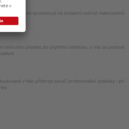
.Zuiko se můžete spolehnout na brilantní ostrost makrosnímů
m kliknutím přenést do chytrého telefonu: o vše se postará
kdekoli.
budovaná v těle přístroje zaručí profesionální výsledky i při
nky.