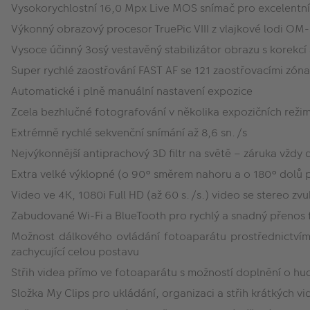
Vysokorychlostní 16,0 Mpx Live MOS snímač pro excelentní 
Výkonný obrazový procesor TruePic VIII z vlajkové lodi OM-
Vysoce účinný 3osý vestavěný stabilizátor obrazu s korekcí
Super rychlé zaostřování FAST AF se 121 zaostřovacími zón
Automatické i plně manuální nastavení expozice
Zcela bezhlučné fotografování v několika expozičních reži
Extrémně rychlé sekvenční snímání až 8,6 sn./s
Nejvýkonnější antiprachový 3D filtr na světě – záruka vždy 
Extra velké výklopné (o 90° směrem nahoru a o 180° dolů p
Video ve 4K, 1080i Full HD (až 60 s./s.) video se stereo 
Zabudované Wi-Fi a BlueTooth pro rychlý a snadný přenos fo
Možnost dálkového ovládání fotoaparátu prostřednictvím
zachycující celou postavu
Střih videa přímo ve fotoaparátu s možností doplnění o hud
Složka My Clips pro ukládání, organizaci a střih krátkých vi