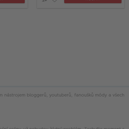
álním nástrojem bloggerů, youtuberů, fanoušků módy a všech
d noční scény, už nebudou žádný problém. Zachyťte moment s