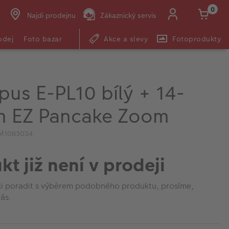
0
Najdi prodejnu
Zákaznický servis
odej
Foto bazar
Akce a slevy
Fotoprodukty
us E-PL10 bílý + 14-
 EZ Pancake Zoom
IM1083034
kt již není v prodeji
li poradit s výběrem podobného produktu, prosíme,
ás.