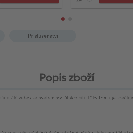
Příslušenství
Popis zboží
afii a 4K video se světem sociálních sítí. Díky tomu je ide
í všechna vaše očekávání. Ani obtížné záběry, jako napříkla