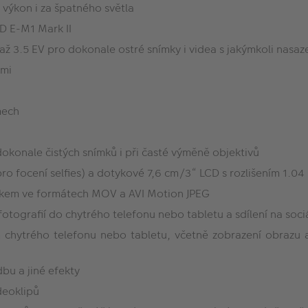
výkon i za špatného světla
D E-M1 Mark II
 až 3.5 EV pro dokonale ostré snímky i videa s jakýmkoli nas
ami
mech
dokonale čistých snímků i při časté výměně objektivů
ro focení selfies) a dotykové 7,6 cm/3“ LCD s rozlišením 1.0
zvukem ve formátech MOV a AVI Motion JPEG
tografií do chytrého telefonu nebo tabletu a sdílení na sociá
 chytrého telefonu nebo tabletu, včetně zobrazení obrazu a
bu a jiné efekty
deoklipů