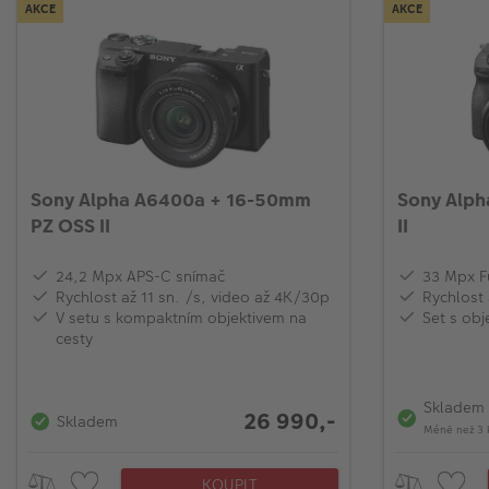
AKCE
AKCE
Sony Alpha A6400a + 16-50mm
Sony Alph
PZ OSS II
II
24,2 Mpx APS-C snímač
33 Mpx F
Rychlost až 11 sn. /s, video až 4K/30p
Rychlost 
V setu s kompaktním objektivem na
Set s obj
cesty
Skladem
26 990,-
Skladem
Méně než 3 
KOUPIT