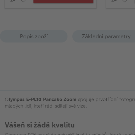
Popis zboží
Základní parametry
O
lympus E-PL10 Pancake Zoom
spojuje prvotřídní fotogr
mladých lidí, kteří rádi sdílejí své vize.
Vášeň si žádá kvalitu
Generace PEN zaručuje nejvyšší kvalitu snímků, které spln