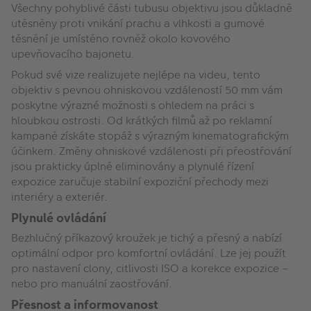
Všechny pohyblivé části tubusu objektivu jsou důkladně
utěsněny proti vnikání prachu a vlhkosti a gumové
těsnění je umístěno rovněž okolo kovového
upevňovacího bajonetu.
Pokud své vize realizujete nejlépe na videu, tento
objektiv s pevnou ohniskovou vzdáleností 50 mm vám
poskytne výrazné možnosti s ohledem na práci s
hloubkou ostrosti. Od krátkých filmů až po reklamní
kampaně získáte stopáž s výrazným kinematografickým
účinkem. Změny ohniskové vzdálenosti při přeostřování
jsou prakticky úplně eliminovány a plynulé řízení
expozice zaručuje stabilní expoziční přechody mezi
interiéry a exteriér.
Plynulé ovládání
Bezhlučný příkazový kroužek je tichý a přesný a nabízí
optimální odpor pro komfortní ovládání. Lze jej použít
pro nastavení clony, citlivosti ISO a korekce expozice –
nebo pro manuální zaostřování.
Přesnost a informovanost