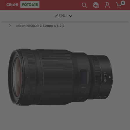
0
MENU
Nikon NIKKOR Z 50mm f/1.2 S
FOTOAPARÁTY
OBJEKTIVY
ATELIÉR
INSTAX™
TISKÁRNY A SKENERY
FOTOBRAŠNY
PŘÍSLUŠENSTVÍ
RÁMEČKY
FOTOALBA