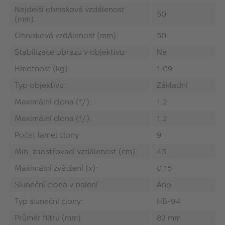
Nejdelší ohnisková vzdálenost
50
(mm):
Ohnisková vzdálenost (mm):
50
Stabilizace obrazu v objektivu:
Ne
Hmotnost (kg):
1.09
Typ objektivu:
Základní
Maximální clona (f/):
1.2
Maximální clona (f/):
1.2
Počet lamel clony:
9
Min. zaostřovací vzdálenost (cm):
45
Maximální zvětšení (x):
0,15
Sluneční clona v balení:
Ano
Typ sluneční clony:
HB-94
Průměr filtru (mm):
82 mm