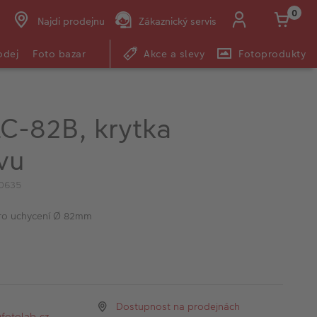
0
Najdi prodejnu
Zákaznický servis
odej
Foto bazar
Akce a slevy
Fotoprodukty
LC-82B, krytka
vu
0635
ro uchycení Ø 82mm
Dostupnost na prodejnách
otolab.cz