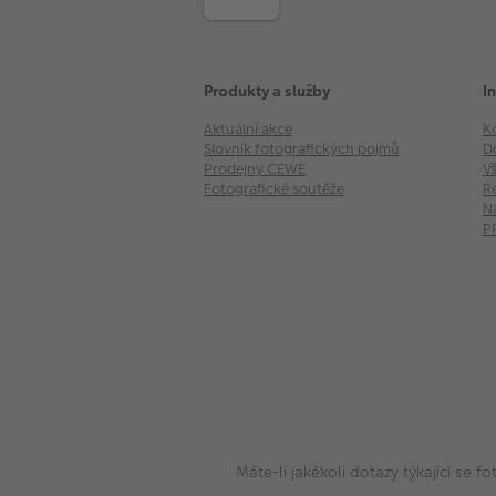
Produkty a služby
I
Aktuální akce
K
Slovník fotografických pojmů
D
Prodejny CEWE
V
Fotografické soutěže
R
N
P
Máte-li jakékoli dotazy týkající se