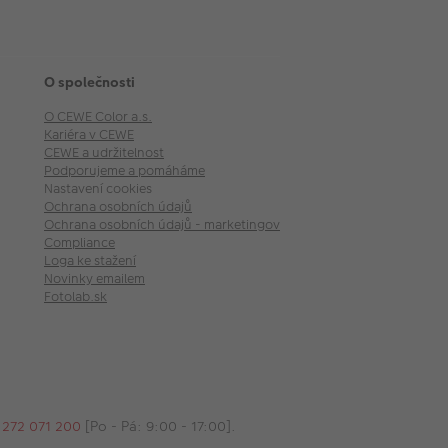
O společnosti
O CEWE Color a.s.
Kariéra v CEWE
CEWE a udržitelnost
Podporujeme a pomáháme
Nastavení cookies
Ochrana osobních údajů
Ochrana osobních údajů - marketingové akce
Compliance
Loga ke stažení
Novinky emailem
Fotolab.sk
 272 071 200
[Po - Pá: 9:00 - 17:00].