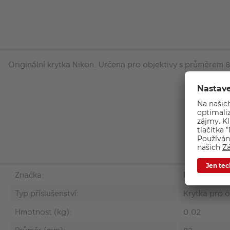
Originální krytka Nikon. Určena pro objektivy s průměrem
Značka:
Nikon
Typ příslušenství:
Krytka pro o
Hmotnost (kg):
0.02