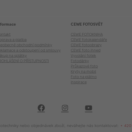
nformace
CEWE FOTOSVĚT
ontakt
CEWE FOTOKNIHA
oprava a platba
CEWE fotokalendáře
šeobecné obchodní podmínky
CEWE fotoobrazy
eklamace a odstoupení od smlouvy
CEWE foto ihned
ákup na splátky
Vyvolání fotek
ROHLÁŠENÍ O PŘÍSTUPNOSTI
Fotodárky
Průkazové foto
Kryty na mobil
Foto na plátno
Inspirace
 fototechniky nebo objednávek zboží, neváhejte nás kontaktovat:
+ 420