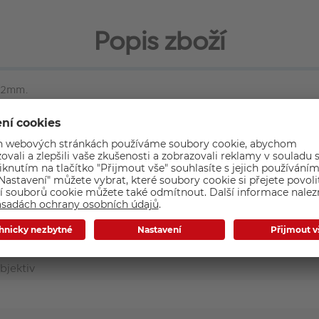
Popis zboží
 82mm.
Základní parametry
bjektiv