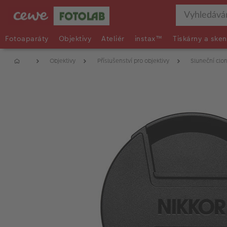
Fotoaparáty
Objektivy
Ateliér
instax™
Tiskárny a sken
Objektivy
Příslušenství pro objektivy
Sluneční clon