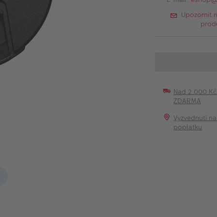
Upozornit 
prod
Nad 2 000 K
ZDARMA
Vyzvednutí na
poplatku