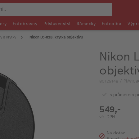
ery
Fotobrašny
Příslušenství
Rámečky
Fotoalba
Výpr
y a krytky
Nikon LC-82B, krytka objektivu
Nikon 
objekti
80129148 / PIM108
s průměrem p
549,-
vč. DPH
Na dotaz
E-mail:
eshop@f