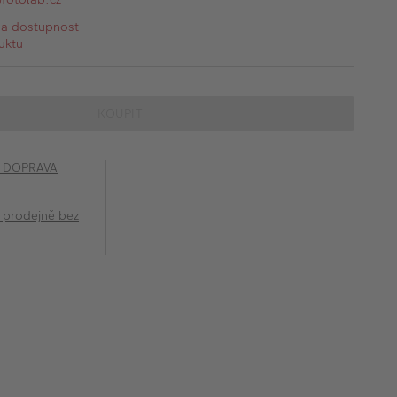
na dostupnost
uktu
KOUPIT
č DOPRAVA
 prodejně bez