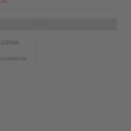
uktu
KOUPIT
č DOPRAVA
 prodejně bez