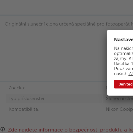
Originální sluneční clona určená speciálně pro fotoaparát
Značka:
Nikon
Typ příslušenství:
Sluneční clo
Kompatibilita:
Nikon Coolp
Zde najdete informace o bezpečnosti produktu a k