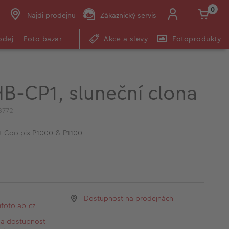
0
Najdi prodejnu
Zákaznický servis
odej
Foto bazar
Akce a slevy
Fotoprodukty
HB-CP1, sluneční clona
3772
t Coolpix P1000 & P1100
Dostupnost na prodejnách
otolab.cz
na dostupnost