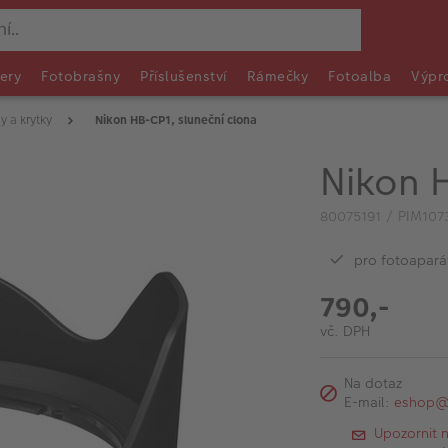
ery
Fotobrašny
Příslušenství
Rámečky
Fotoalba
Výpr
y a krytky
Nikon HB-CP1, sluneční clona
Nikon 
80075191 / PIM107
pro fotoapará
790,-
vč. DPH
Na dotaz
E-mail:
eshop@f
Upozornit 