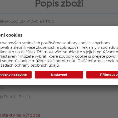
Popis zboží
 Nikon Coolpix P1000 a P1100
Základní parametry
na
ix P1000, P1100
ontakty na výrobce