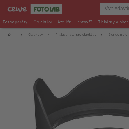
Fotoaparáty
Objektivy
Ateliér
instax™
Tiskárny a sken
Objektivy
Příslušenství pro objektivy
Sluneční clon