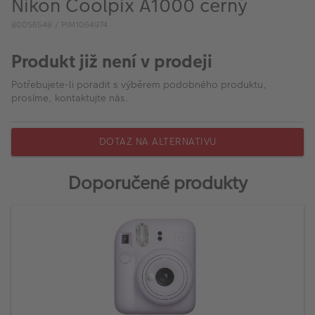
Nikon Coolpix A1000 černý
VÝPRODEJ
80056548 / PIM1064974
FOTO BAZAR
Produkt již není v prodeji
Akce a slevy
Potřebujete-li poradit s výběrem podobného produktu,
Fotoprodukty
prosíme, kontaktujte nás.
DOTAZ NA ALTERNATIVU
Doporučené produkty