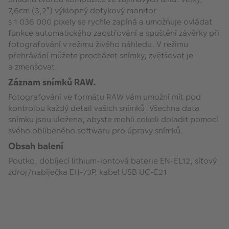
7,6cm (3,2″) výklopný dotykový monitor
s 1 036 000 pixely se rychle zapíná a umožňuje ovládat
funkce automatického zaostřování a spuštění závěrky při
fotografování v režimu živého náhledu. V režimu
přehrávání můžete procházet snímky, zvětšovat je
a zmenšovat.
Záznam snímků RAW.
Fotografování ve formátu RAW vám umožní mít pod
kontrolou každý detail vašich snímků. Všechna data
snímku jsou uložena, abyste mohli cokoli doladit pomocí
svého oblíbeného softwaru pro úpravy snímků.
Obsah balení
Poutko, dobíjecí lithium-iontová baterie EN-EL12, síťový
zdroj/nabíječka EH-73P, kabel USB UC-E21