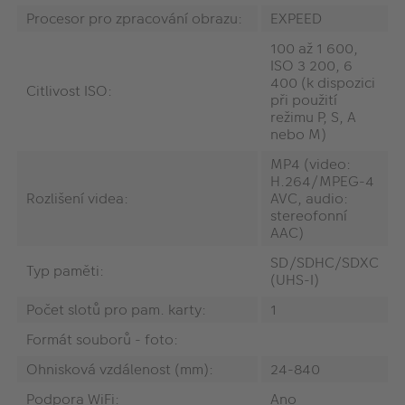
Procesor pro zpracování obrazu:
EXPEED
100 až 1 600,
ISO 3 200, 6
400 (k dispozici
Citlivost ISO:
při použití
režimu P, S, A
nebo M)
MP4 (video:
H.264/MPEG-4
Rozlišení videa:
AVC, audio:
stereofonní
AAC)
SD/SDHC/SDXC
Typ paměti:
(UHS-I)
Počet slotů pro pam. karty:
1
Formát souborů - foto:
Ohnisková vzdálenost (mm):
24-840
Podpora WiFi:
Ano