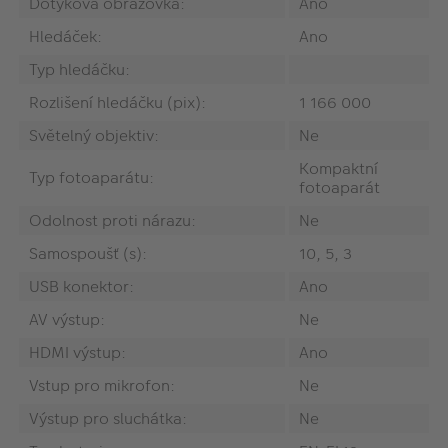
Dotyková obrazovka:
Ano
Hledáček:
Ano
Typ hledáčku:
Rozlišení hledáčku (pix):
1 166 000
Světelný objektiv:
Ne
Kompaktní
Typ fotoaparátu:
fotoaparát
Odolnost proti nárazu:
Ne
Samospoušť (s):
10, 5, 3
USB konektor:
Ano
AV výstup:
Ne
HDMI výstup:
Ano
Vstup pro mikrofon:
Ne
Výstup pro sluchátka:
Ne