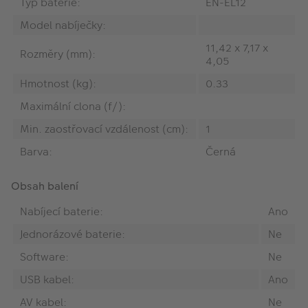
Typ baterie:
EN-EL12
Model nabíječky:
11,42 x 7,17 x
Rozměry (mm):
4,05
Hmotnost (kg):
0.33
Maximální clona (f/):
Min. zaostřovací vzdálenost (cm):
1
Barva:
Černá
Obsah balení
Nabíjecí baterie:
Ano
Jednorázové baterie:
Ne
Software:
Ne
USB kabel:
Ano
AV kabel:
Ne