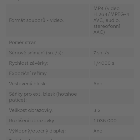
MP4 (video:
H.264/MPEG-4
Formát souborů - video:
AVC, audio:
stereofonní
AAC)
Poměr stran:
Sériové snímání (sn./s):
7 sn./s
Rychlost závěrky:
1/4000 s.
Expoziční režimy:
Vestavěný blesk:
Ano
Sáňky pro ext. blesk (hotshoe
patice):
Velikost obrazovky:
3.2
Rozlišení obrazovky:
1 036 000
Výklopný/otočný displej:
Ano