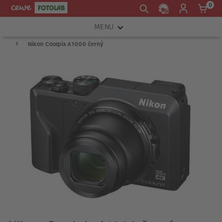
0
MENU
Nikon Coolpix A1000 černý
FOTOAPARÁTY
OBJEKTIVY
ATELIÉR
INSTAX™
TISKÁRNY A SKENERY
FOTOBRAŠNY
PŘÍSLUŠENSTVÍ
RÁMEČKY
FOTOALBA