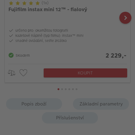
(1x)
Fujifilm instax mini 12™ - fialový
určeno pro: okamžitou fotografii
kazetové náplně (typ filmu): instax™ mini
snadné ovládání, selfie zrcátko
2 229,-
Skladem
KOUPIT
Popis zboží
Základní parametry
Příslušenství