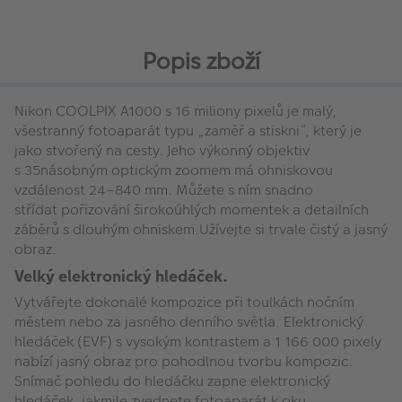
Popis zboží
Nikon COOLPIX A1000 s 16 miliony pixelů je malý,
všestranný fotoaparát typu „zaměř a stiskni“, který je
jako stvořený na cesty. Jeho výkonný objektiv
s 35násobným optickým zoomem má ohniskovou
vzdálenost 24–840 mm. Můžete s ním snadno
střídat pořizování širokoúhlých momentek a detailních
záběrů s dlouhým ohniskem.Užívejte si trvale čistý a jasný
obraz.
Velký elektronický hledáček.
Vytvářejte dokonalé kompozice při toulkách nočním
městem nebo za jasného denního světla. Elektronický
hledáček (EVF) s vysokým kontrastem a 1 166 000 pixely
nabízí jasný obraz pro pohodlnou tvorbu kompozic.
Snímač pohledu do hledáčku zapne elektronický
hledáček, jakmile zvednete fotoaparát k oku.