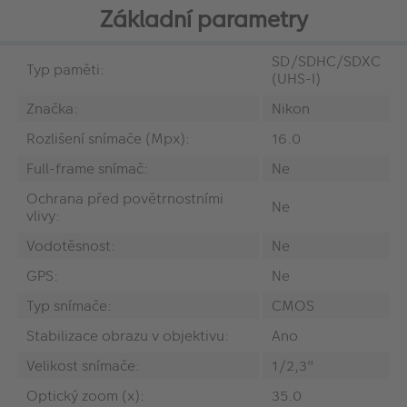
Základní parametry
SD/SDHC/SDXC
Typ paměti:
(UHS-I)
Značka:
Nikon
Rozlišení snímače (Mpx):
16.0
Full-frame snímač:
Ne
Ochrana před povětrnostními
Ne
vlivy:
Vodotěsnost:
Ne
GPS:
Ne
Typ snímače:
CMOS
Stabilizace obrazu v objektivu:
Ano
Velikost snímače:
1/2,3"
Optický zoom (x):
35.0