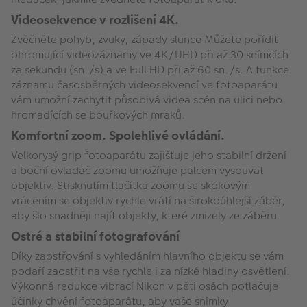
Videosekvence v rozlišení 4K.
Zvěčněte pohyb, zvuky, západy slunce Můžete pořídit
ohromující videozáznamy ve 4K/UHD při až 30 snímcích
za sekundu (sn./s) a ve Full HD při až 60 sn./s. A funkce
záznamu časosběrných videosekvencí ve fotoaparátu
vám umožní zachytit působivá videa scén na ulici nebo
hromadících se bouřkových mraků.
Komfortní zoom. Spolehlivé ovládání.
Velkorysý grip fotoaparátu zajišťuje jeho stabilní držení
a boční ovladač zoomu umožňuje palcem vysouvat
objektiv. Stisknutím tlačítka zoomu se skokovým
vrácením se objektiv rychle vrátí na širokoúhlejší záběr,
aby šlo snadněji najít objekty, které zmizely ze záběru.
Ostré a stabilní fotografování
Díky zaostřování s vyhledáním hlavního objektu se vám
podaří zaostřit na vše rychle i za nízké hladiny osvětlení.
Výkonná redukce vibrací Nikon v pěti osách potlačuje
účinky chvění fotoaparátu, aby vaše snímky