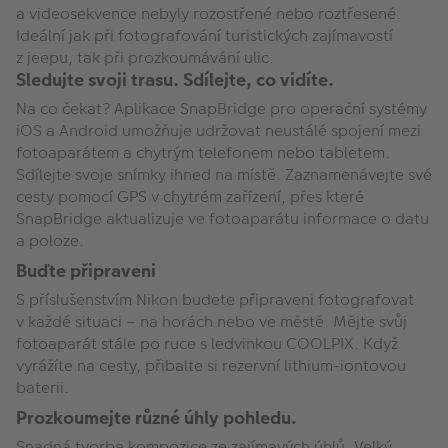
a videosekvence nebyly rozostřené nebo roztřesené.
Ideální jak při fotografování turistických zajímavostí
z jeepu, tak při prozkoumávání ulic.
Sledujte svoji trasu. Sdílejte, co vidíte.
Na co čekat? Aplikace SnapBridge pro operační systémy
iOS a Android umožňuje udržovat neustálé spojení mezi
fotoaparátem a chytrým telefonem nebo tabletem.
Sdílejte svoje snímky ihned na místě. Zaznamenávejte své
cesty pomocí GPS v chytrém zařízení, přes které
SnapBridge aktualizuje ve fotoaparátu informace o datu
a poloze.
Buďte připraveni
S příslušenstvím Nikon budete připraveni fotografovat
v každé situaci – na horách nebo ve městě. Mějte svůj
fotoaparát stále po ruce s ledvinkou COOLPIX. Když
vyrážíte na cesty, přibalte si rezervní lithium-iontovou
baterii.
Prozkoumejte různé úhly pohledu.
Snadná tvorba kompozice ze zajímavých úhlů. Velký,