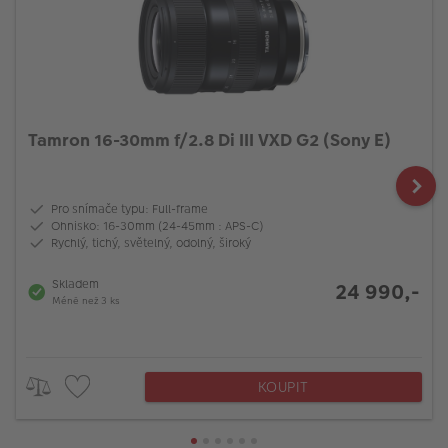
Tamron 16-30mm f/2.8 Di III VXD G2 (Sony E)
Pro snímače typu: Full-frame
Ohnisko: 16-30mm (24-45mm : APS-C)
Rychlý, tichý, světelný, odolný, široký
Skladem
24 990,-
Méně než 3 ks
KOUPIT