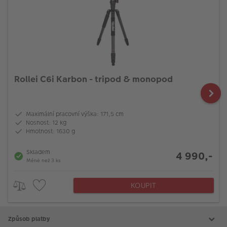
Rollei C6i Karbon - tripod & monopod
Maximální pracovní výška: 171,5 cm
Nosnost: 12 kg
Hmotnost: 1630 g
Skladem
4 990,-
Méně než 3 ks
KOUPIT
Způsob platby