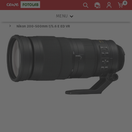
0
MENU
Nikon 200-500mm f/5.6 E ED VR
FOTOAPARÁTY
OBJEKTIVY
ATELIÉR
INSTAX™
TISKÁRNY A SKENERY
FOTOBRAŠNY
PŘÍSLUŠENSTVÍ
RÁMEČKY
FOTOALBA