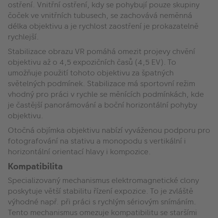
ostření. Vnitřní ostření, kdy se pohybují pouze skupiny
čoček ve vnitřních tubusech, se zachovává neměnná
délka objektivu a je rychlost zaostření je prokazatelně
rychlejší.
Stabilizace obrazu VR pomáhá omezit projevy chvění
objektivu až o 4,5 expozičních časů (4,5 EV). To
umožňuje použití tohoto objektivu za špatných
světelných podmínek. Stabilizace má sportovní režim
vhodný pro práci v rychle se měnících podmínkách, kde
je častější panorámování a boční horizontální pohyby
objektivu.
Otočná objímka objektivu nabízí vyváženou podporu pro
fotografování na stativu a monopodu s vertikální i
horizontální orientací hlavy i kompozice.
Kompatibilita
Specializovaný mechanismus elektromagnetické clony
poskytuje větší stabilitu řízení expozice. To je zvláště
výhodné např. při práci s rychlým sériovým snímáním.
Tento mechanismus omezuje kompatibilitu se staršími