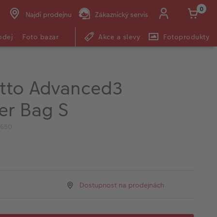
0
Najdi prodejnu
Zákaznický servis
odej
Foto bazar
Akce a slevy
Fotoprodukty
tto Advanced3
er Bag S
1650
Dostupnost na prodejnách