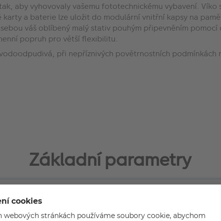
 tak, aby vyhovovaly vašemu fototechnickému vybavení. Víko 
arty a baterie lze uložit do modulární vnitřní kapsy na pamě
s sebou váš oblíbený malý stativ pouhým připevněním pomocí 
nní popruh pro větší flexibilitu.
ka vodoodpudivá, při nepříznivých povětrnostních podmínkách 
Základní parametry