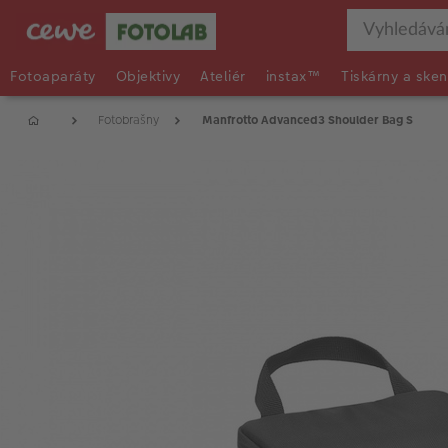
Fotoaparáty
Objektivy
Ateliér
instax™
Tiskárny a sken
Fotobrašny
Manfrotto Advanced3 Shoulder Bag S