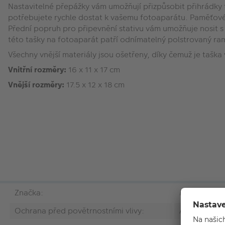
Nastavitelné přepážky vám umožňují přizpůsobit přihrádky
potřebujete rychle dostat k vašemu fotoaparátu. Paměťové k
Přední popruh pro připevnění stativu vám umožňuje nosit 
této tašky na fotoaparát patří odnímatelný polstrovaný rame
Všechny vnější materiály jsou ošetřeny, díky čemuž je taš
Vnitřní rozměry:
16 x 11 x 17 cm
Vnější rozměry:
17.5 x 12 x 18 cm
Značka:
Manfrotto
Ochrana před povětrnostními vlivy:
Ano