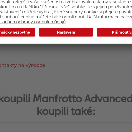
ontakty na výrobce
si koupili Manfrotto Advance
koupili také: