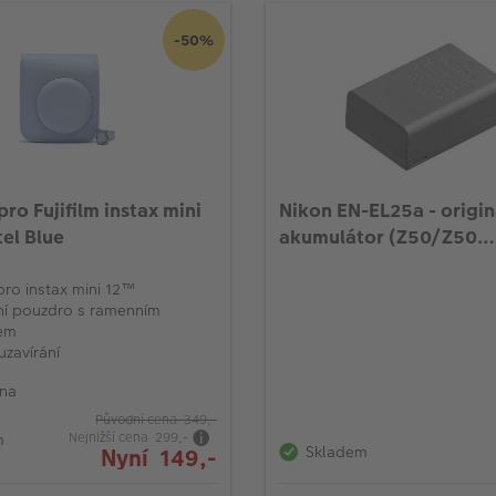
-50%
ro Fujifilm instax mini
Nikon EN-EL25a - origin
el Blue
akumulátor (Z50/Z50
II/Z30/Zfc)
pro instax mini 12™
lní pouzdro s ramenním
em
uzavírání
ena
Původní cena 349,-
Nejnižší cena 299,-
m
Skladem
Nyní 149,-