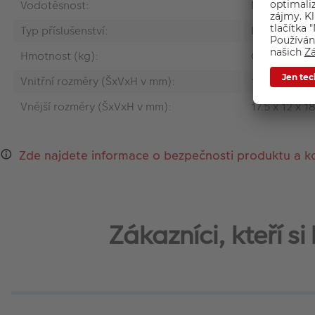
Vodotěsnost:
Ne
Typ příslušenství:
Fotobrašna
Hmotnost (kg):
0.32
Vnitřní rozměry (ŠxVxH v mm):
16 x 11 x 17
Vnější rozměry (ŠxVxH v mm):
17.5 x 12 x 18
Zde najdete informace o bezpečnosti produktu a k
Zákazníci, kteří 