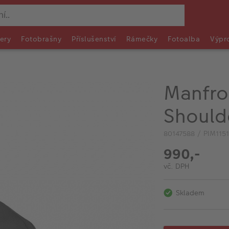
ery
Fotobrašny
Příslušenství
Rámečky
Fotoalba
Výpr
Manfro
Should
80147588 / PIM115
990,-
vč. DPH
Skladem