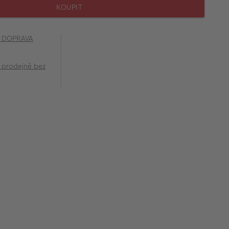
KOUPIT
č DOPRAVA
 prodejně bez