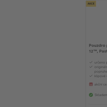
AKCE
Pouzdro p
12™, Past
určeno 
originá
popruh
klipové 
akční c
Sklade