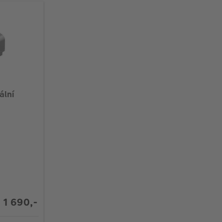
ální
1 690,-