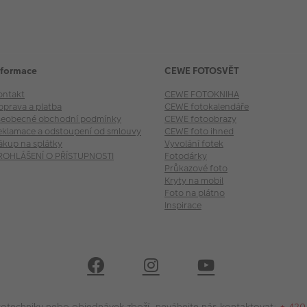
nformace
CEWE FOTOSVĚT
ontakt
CEWE FOTOKNIHA
oprava a platba
CEWE fotokalendáře
šeobecné obchodní podmínky
CEWE fotoobrazy
eklamace a odstoupení od smlouvy
CEWE foto ihned
ákup na splátky
Vyvolání fotek
ROHLÁŠENÍ O PŘÍSTUPNOSTI
Fotodárky
Průkazové foto
Kryty na mobil
Foto na plátno
Inspirace
 fototechniky nebo objednávek zboží, neváhejte nás kontaktovat:
+ 420