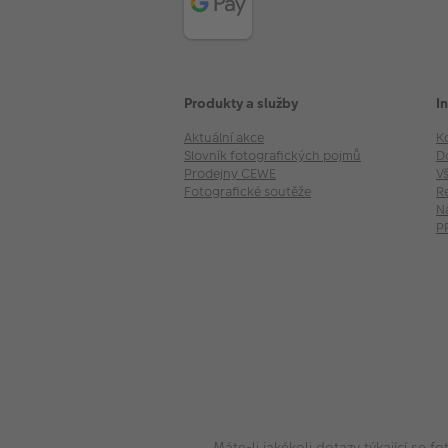
Produkty a služby
I
Aktuální akce
K
Slovník fotografických pojmů
D
Prodejny CEWE
V
Fotografické soutěže
R
N
P
Máte-li jakékoli dotazy týkající se