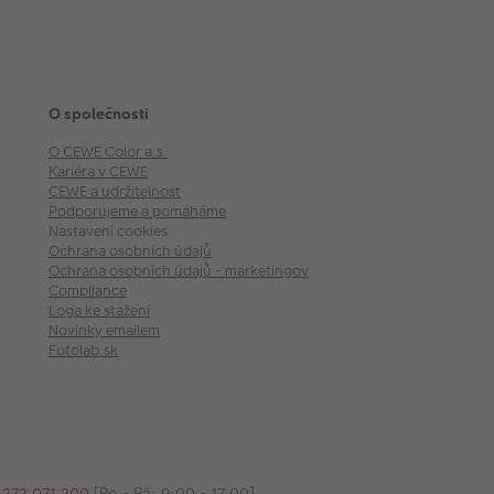
O společnosti
O CEWE Color a.s.
Kariéra v CEWE
CEWE a udržitelnost
Podporujeme a pomáháme
Nastavení cookies
Ochrana osobních údajů
Ochrana osobních údajů - marketingové akce
Compliance
Loga ke stažení
Novinky emailem
Fotolab.sk
 272 071 200
[Po - Pá: 9:00 - 17:00].