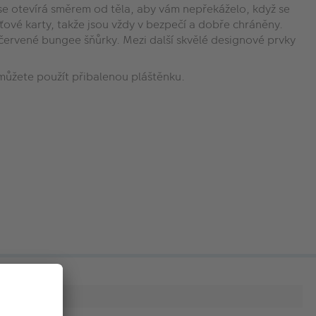
se otevírá směrem od těla, aby vám nepřekáželo, když se
ťové karty, takže jsou vždy v bezpečí a dobře chráněny.
červené bungee šňůrky. Mezi další skvělé designové prvky
můžete použít přibalenou pláštěnku.