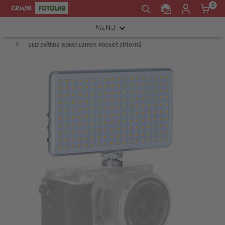
0
MENU
LED svítilna Rollei Lumen Pocket stříbrná
FOTOAPARÁTY
OBJEKTIVY
ATELIÉR
INSTAX™
TISKÁRNY A SKENERY
FOTOBRAŠNY
PŘÍSLUŠENSTVÍ
RÁMEČKY
FOTOALBA