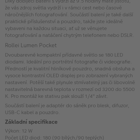
Díky dobíjecí baterii s
výdrží až 9.5 hodiny máte jistotu,
že vás zdroj světla vydrží i v rámci cest nebo časově
náročnějších fotografování. Součástí balení je také další
praktické příslušenství a pouzdro, takže jste ideálně
vybaveni na každou situaci, ať už se věnujete
fotografování a natáčení chytrým telefonem nebo DSLR.
Rollei Lumen Pocket
Dvoubarevné kompaktní přídavné světlo se 180 LED
diodami. Ideální pro portrétní fotografie či videografie.
Předností je kvalitní hliníkové pouzdro, snadná obsluha a
vysoce kontrastní OLED displej pro zobrazení vybraných
nastavení. Potěší také plynule stmívatelný jas či libovolně
nastavitelná barevná teplota v rozmezí od 3200 do 5500
K. Pro montáž ke stativu pak slouží 1/4" závit.
Součástí balení je adaptér do sáněk pro blesk, difuzor,
USB-C kabel a pouzdro.
Základní specifikace
Výkon: 12 W
Počet LED diod: 180 (90 bílých/90 teplých)