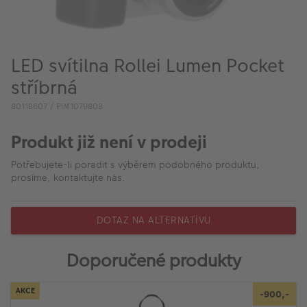
VÝPRODEJ
FOTO BAZAR
LED svítilna Rollei Lumen Pocket
Akce a slevy
stříbrná
Fotoprodukty
80118607 / PIM1079808
Produkt již není v prodeji
Potřebujete-li poradit s výběrem podobného produktu,
prosíme, kontaktujte nás.
DOTAZ NA ALTERNATIVU
Doporučené produkty
AKCE
-900,-