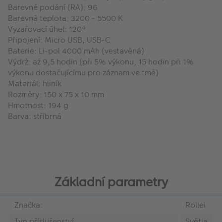
Barevné podání (RA): 96
Barevná teplota: 3200 - 5500 K
Vyzařovací úhel: 120°
Připojení: Micro USB, USB-C
Baterie: Li-pol 4000 mAh (vestavěná)
Výdrž: až 9,5 hodin (při 5% výkonu, 15 hodin při 1%
výkonu dostačujícímu pro záznam ve tmě)
Materiál: hliník
Rozměry: 150 x 75 x 10 mm
Hmotnost: 194 g
Barva: stříbrná
Základní parametry
Značka:
Rollei
Typ příslušenství:
Světla