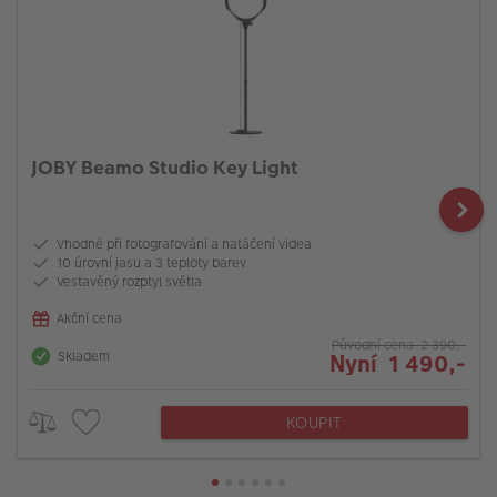
JOBY Beamo Studio Key Light
Vhodné při fotografování a natáčení videa
10 úrovní jasu a 3 teploty barev
Vestavěný rozptyl světla
Akční cena
Původní cena 2 390,-
Skladem
Nyní 1 490,-
KOUPIT