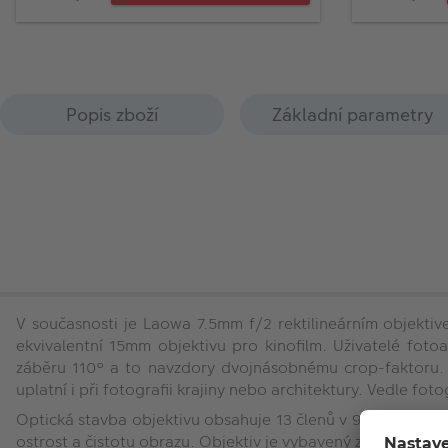
Popis zboží
Základní parametry
V současnosti je Laowa 7.5mm f/2
rektilineárním objekti
ekvivalentní 15mm objektivu pro kinofilm. Uživatelé fot
záběru 110° a to navzdory dvojnásobnému crop-faktoru. Dí
uplatní i
při fotografii krajiny
nebo architektury. Vedle fotog
Optická stavba objektivu obsahuje 13 členů v 9 skupinách v
ostrost a
čistotu obrazu. Objektiv je vybavený závitem pro