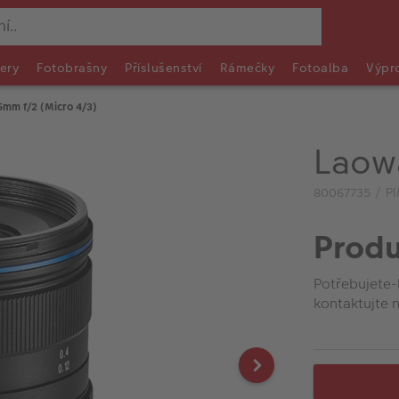
ery
Fotobrašny
Příslušenství
Rámečky
Fotoalba
Výpr
5mm f/2 (Micro 4/3)
Laowa
80067735 / P
Produ
Potřebujete-
kontaktujte n