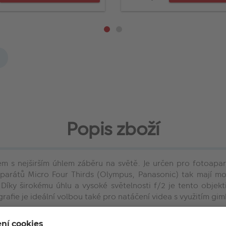
Popis zboží
vem s nejširším úhlem záběru na světě. Je určen pro fotoapa
oaparátů Micro Four Thirds (Olympus, Panasonic) tak mají mo
ky širokému úhlu a vysoké světelnosti f/2 je tento objekti
rafie je ideální volbou také pro natáče
ní videa s využitím gim
četně 2 asférických a 3 členů s velmi nízkou disperzí. To má 
 nasazení šroubovacího filtru o průměru 46 mm.