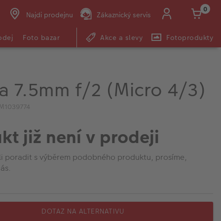
0
Najdi prodejnu
Zákaznický servis
odej
Foto bazar
Akce a slevy
Fotoprodukty
 7.5mm f/2 (Micro 4/3)
IM1039774
kt již není v prodeji
li poradit s výběrem podobného produktu, prosíme,
ás.
DOTAZ NA ALTERNATIVU