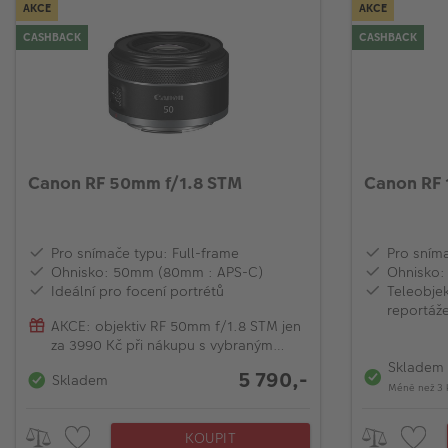
AKCE
AKCE
CASHBACK
CASHBACK
Canon RF 50mm f/1.8 STM
Canon RF 
Pro snímače typu: Full-frame
Pro sníma
Ohnisko: 50mm (80mm : APS-C)
Ohnisko:
Ideální pro focení portrétů
Teleobjek
reportáž
AKCE: objektiv RF 50mm f/1.8 STM jen
za 3990 Kč při nákupu s vybraným
modelem EOS R
Skladem
5 790,-
Skladem
Méně než 3 
KOUPIT