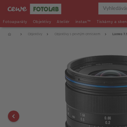
Fotoaparáty
Objektivy
Ateliér
instax™
Tiskárny a sken
Objektivy
Objektivy s pevným ohniskem
Laowa 7.