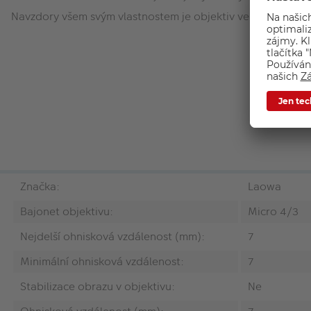
Navzdory všem svým vlastnostem je objektiv velice kompaktní 
Značka:
Laowa
Bajonet objektivu:
Micro 4/3
Nejdelší ohnisková vzdálenost (mm):
7
Minimální ohnisková vzdálenost:
7
Stabilizace obrazu v objektivu:
Ne