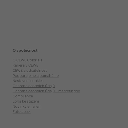
O společnosti
O CEWE Color a.s.
Kariéra v CEWE
CEWE a udržitelnost
Podporujeme a pomáháme
Nastavení cookies
Ochrana osobních údajů
Ochrana osobních údajů - marketingové akce
Compliance
Loga ke stažení
Novinky emailem
Fotolab.sk