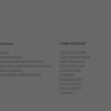
nformace
CEWE FOTOSVĚT
ontakt
CEWE FOTOKNIHA
oprava a platba
CEWE fotokalendáře
šeobecné obchodní podmínky
CEWE fotoobrazy
eklamace a odstoupení od smlouvy
CEWE foto ihned
ákup na splátky
Vyvolání fotek
ROHLÁŠENÍ O PŘÍSTUPNOSTI
Fotodárky
Průkazové foto
Kryty na mobil
Foto na plátno
Inspirace