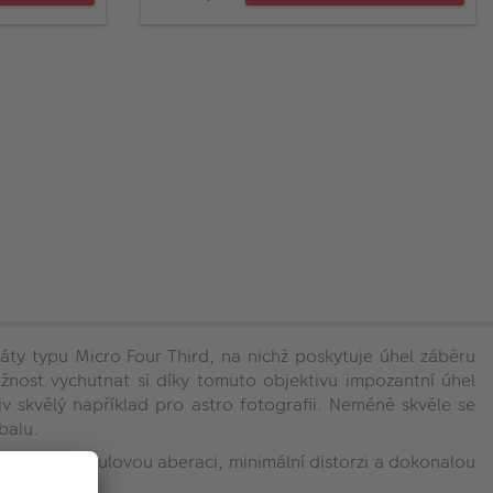
ráty typu Micro Four Third, na nichž poskytuje úhel záběru
žnost vychutnat si díky tomuto objektivu impozantní úhel
v skvělý například pro
astro fotografii. Neméně skvěle se
balu.
za následek nulovou aberaci, minimální distorzi a dokonalou