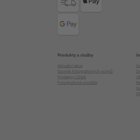
Produkty a služby
I
Aktuální akce
K
Slovník fotografických pojmů
D
Prodejny CEWE
V
Fotografické soutěže
R
N
P