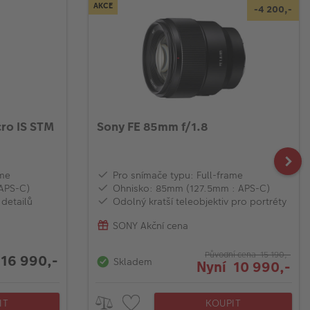
AKCE
-4 200,-
ro IS STM
Sony FE 85mm f/1.8
ame
Pro snímače typu: Full-frame
APS-C)
Ohnisko: 85mm (127.5mm : APS-C)
 detailů
Odolný kratší teleobjektiv pro portréty
SONY Akční cena
Původní cena 15 190,-
16 990,-
Skladem
Nyní 10 990,-
IT
KOUPIT