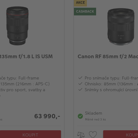
AKCE
CASHBACK
135mm f/1.8 L IS USM
Canon RF 85mm f/2 Mac
če typu: Full-frame
Pro snímače typu: Full-fr
 135mm (216mm : APS-C)
Ohnisko: 85mm (136mm : 
tiv pro sport, svatby a
Snímky s ohromující úrovní
e
Skladem
63 990,-
ks
Méně než 3 ks
KOUPIT
KOUP