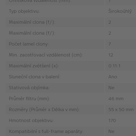
Ohnisková vzdálenost (mm):
7
Typ objektivu:
Širokoúhlý
Maximální clona (f/):
2
Maximální clona (f/):
2
Počet lamel clony:
7
Min. zaostřovací vzdálenost (cm):
12
Maximální zvětšení (x):
0.11:1
Sluneční clona v balení:
Ano
Stativová objímka:
Ne
Průměr filtru (mm):
46 mm
Rozměry (Průměr x Délka v mm):
55 x 50 mm
Hmotnost objektivu:
170
Kompatibilní s full-frame aparáty:
Ne