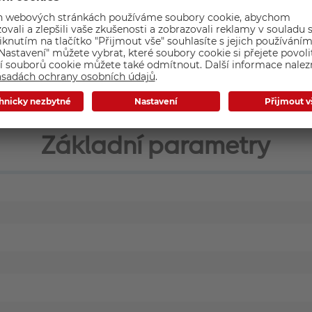
a lehký. Lze jej vzít kamkoli s sebou a je ideální i pro použití
Základní parametry