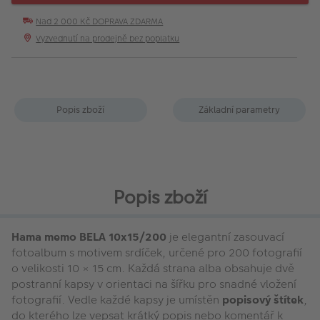
Nad 2 000 Kč DOPRAVA ZDARMA
Vyzvednutí na prodejně bez poplatku
Popis zboží
Základní parametry
Popis zboží
Hama memo BELA 10x15/200
je elegantní zasouvací
fotoalbum s motivem srdíček, určené pro 200 fotografií
o velikosti 10 × 15 cm. Každá strana alba obsahuje dvě
postranní kapsy v orientaci na šířku pro snadné vložení
fotografií. Vedle každé kapsy je umístěn
popisový štítek
,
do kterého lze vepsat krátký popis nebo komentář k