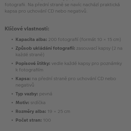
fotografii. Na přední straně se navíc nachází praktická
kapsa pro uchování CD nebo negativů.
Klíčové vlastnosti:
Kapacita alba:
200 fotografií (formát 10 × 15 cm)
Způsob ukládání fotografií:
zasouvací kapsy (2 na
každé straně)
Popisové štítky:
vedle každé kapsy pro poznámky
k fotografiím
Kapsa:
na přední straně pro uchování CD nebo
negativů
Typ vazby:
pevná
Motiv:
srdíčka
Rozměry alba:
19 × 25 cm
Počet stran:
100