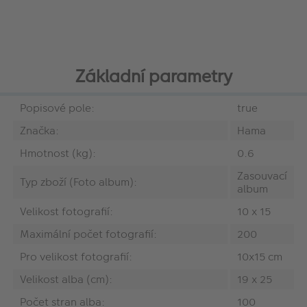
Základní parametry
Popisové pole:
true
Značka:
Hama
Hmotnost (kg):
0.6
Zasouvací
Typ zboží (Foto album):
album
Velikost fotografií:
10 x 15
Maximální počet fotografií:
200
Pro velikost fotografií:
10x15 cm
Velikost alba (cm):
19 x 25
Počet stran alba:
100