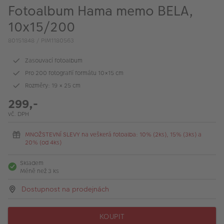
VÝPRODEJ
Fotoalbum Hama memo BELA,
10x15/200
FOTO BAZAR
80151848 / PIM1180563
Akce a slevy
Zasouvací fotoalbum
Fotoprodukty
Pro 200 fotografií formátu 10×15 cm
Rozměry: 19 × 25 cm
299,-
vč. DPH
MNOŽSTEVNÍ SLEVY na veškerá fotoalba: 10% (2ks), 15% (3ks) a
20% (od 4ks)
Skladem
Méně než 3 ks
Dostupnost na prodejnách
KOUPIT