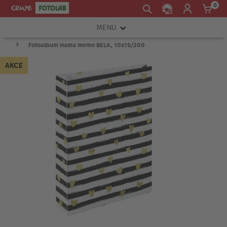
0
MENU
Fotoalbum Hama memo BELA, 10x15/200
FOTOAPARÁTY
AKCE
OBJEKTIVY
ATELIÉR
INSTAX™
TISKÁRNY A SKENERY
FOTOBRAŠNY
PŘÍSLUŠENSTVÍ
RÁMEČKY
FOTOALBA