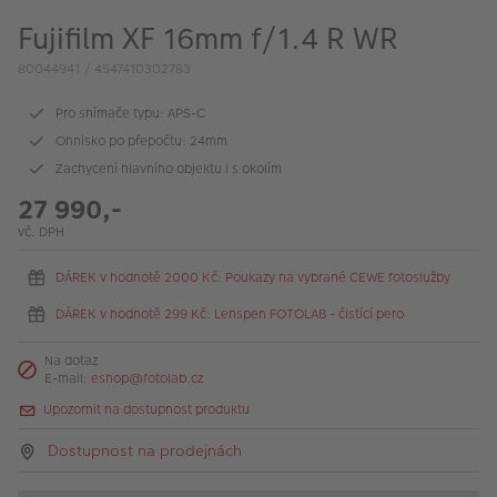
VÝPRODEJ
Fujifilm XF 16mm f/1.4 R WR
FOTO BAZAR
80044941 / 4547410302783
Akce a slevy
Pro snímače typu: APS-C
Ohnisko po přepočtu: 24mm
Fotoprodukty
Zachycení hlavního objektu i s okolím
27 990,-
vč. DPH
DÁREK v hodnotě 2000 Kč: Poukazy na vybrané CEWE fotoslužby
DÁREK v hodnotě 299 Kč: Lenspen FOTOLAB - čistící pero
Na dotaz
E-mail:
eshop@fotolab.cz
Upozornit na dostupnost produktu
Dostupnost na prodejnách