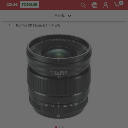
0
MENU
Fujifilm XF 16mm f/1.4 R WR
FOTOAPARÁTY
OBJEKTIVY
ATELIÉR
INSTAX™
TISKÁRNY A SKENERY
FOTOBRAŠNY
PŘÍSLUŠENSTVÍ
RÁMEČKY
FOTOALBA