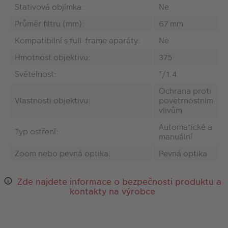
Stativová objímka:
Ne
Průměr filtru (mm):
67 mm
Kompatibilní s full-frame aparáty:
Ne
Hmotnost objektivu:
375
Světelnost:
f/1.4
Ochrana proti
Vlastnosti objektivu:
povětrnostním
vlivům
Automatické a
Typ ostření:
manuální
Zoom nebo pevná optika:
Pevná optika
Zde najdete informace o bezpečnosti produktu a
kontakty na výrobce