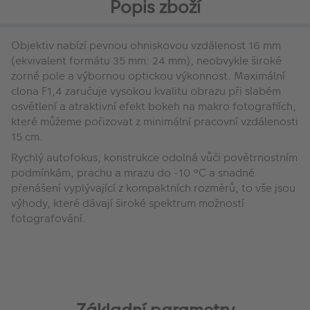
Popis zboží
Objektiv nabízí pevnou ohniskovou vzdálenost 16 mm
(ekvivalent formátu 35 mm: 24 mm), neobvykle široké
zorné pole a výbornou optickou výkonnost. Maximální
clona F1,4 zaručuje vysokou kvalitu obrazu při slabém
osvětlení a atraktivní efekt bokeh na makro fotografiích,
které můžeme pořizovat z minimální pracovní vzdálenosti
15 cm.
Rychlý autofokus, konstrukce odolná vůči povětrnostním
podmínkám, prachu a mrazu do -10 °C a snadné
přenášení vyplývající z kompaktních rozměrů, to vše jsou
výhody, které dávají široké spektrum možností
fotografování.