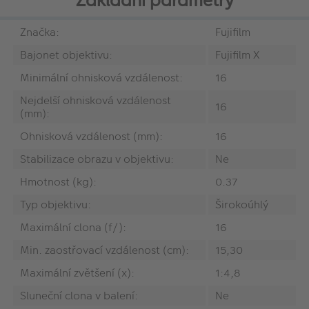
Základní parametry
Značka:
Fujifilm
Bajonet objektivu:
Fujifilm X
Minimální ohnisková vzdálenost:
16
Nejdelší ohnisková vzdálenost
16
(mm):
Ohnisková vzdálenost (mm):
16
Stabilizace obrazu v objektivu:
Ne
Hmotnost (kg):
0.37
Typ objektivu:
Širokoúhlý
Maximální clona (f/):
16
Min. zaostřovací vzdálenost (cm):
15,30
Maximální zvětšení (x):
1:4,8
Sluneční clona v balení:
Ne