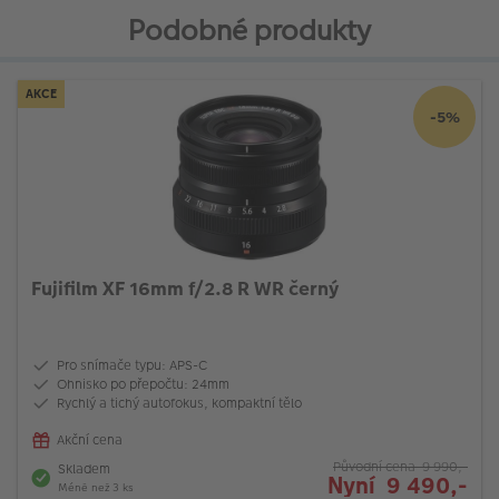
Podobné produkty
AKCE
-5%
Fujifilm XF 16mm f/2.8 R WR černý
Pro snímače typu: APS-C
Ohnisko po přepočtu: 24mm
Rychlý a tichý autofokus, kompaktní tělo
Akční cena
Původní cena 9 990,-
Skladem
Nyní 9 490,-
Méně než 3 ks